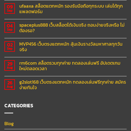
ufaaxa สล็อตแตกหนัก รองรับมือถือทุกระบบ เล่นได้ทุก
09
แพลตฟอร์ม
Sep
spaceplus888 เว็บสล็อตได้เงินจริง ถอนง่ายจริงหรือ ไม่
04
ต้องรอ?
Sep
MVP456 เว็บตรงแตกหนัก ลุ้นเงินรางวัลมหาศาลทุกวัน
02
จริง
Sep
rm6com สล็อตรวมทุกค่าย ทดลองเล่นฟรี อัปเดตเกม
29
ใหม่ตลอดเวลา
Aug
g2slot168 เว็บตรงแตกหนัก ทดลองเล่นฟรีทุกค่าย สมัคร
26
ง่ายทันใจ
Aug
CATEGORIES
Blog