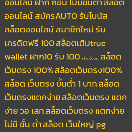
ออนไลน์ ฝาก ถอน ไม่มีขั้นต่ำ
สล็อต
ออนไลน์ สมัครAUTO รับโบนัส
สล็อตออนไลน์ สมาชิกใหม่ รับ
เครดิตฟรี 100
สล็อตเติมtrue
wallet ฝาก10 รับ 100
สล็อต
สล็อตเว็บตรง
เว็บตรง 100%
สล็อตเว็บตรง100%
สล็อต เว็บตรง ขั้นต่ำ 1 บาท
สล็อต
เว็บตรงแตกง่าย
สล็อตเว็บตรง แตก
ง่าย วอ เลท
สล็อตเว็บตรง แตกง่าย
ไม่มี ขั้น ต่ํา
สล็อต เว็บใหญ่ pg