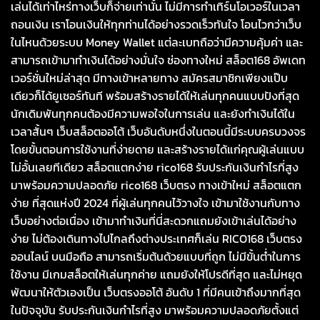
เล่นได้เท่าไหร่ทางเว็บก็จ่ายเท่านั้น ไม่มีการทำเทิร์นโอเวอร์ในเวลา
ถอนเงิน เราโอนเงินให้ทุกท่านได้อย่างรวดเร็วทันใจ โอนไวกว่าเว็บ
ในไหนด้วยระบบ Money Wallet แต่ละเบทถือว่ามีความคุ้มค่า และ
สามารถเข้ามาทำเงินได้อย่างมั่นใจ ช่องทางใหม่ สล็อต168 อัพเดท
เวอร์ชั่นใหม่ล่าสุด มีทางเข้าหลายทาง สมัครสมาชิกเพียงแป๊บ
เดียวก็ได้ยูเซอร์ทันที พร้อมสร้างรายได้ให้เล่นทุกคนแบบปังที่สุด
นักเดิมพันทุกคนต้องมีความพอใจในการเล่น และยังทำเงินได้ใน
เวลาสั้นๆ เว็บสล็อตออโต้ เว็บอันดับหนึ่งในตอนนี้มีระบบครบวงจร
โดยขั้นตอนการใช้งานที่ง่ายดาย และสร้างรายได้แก่คุณผู้เล่นแบบ
ไม่อั้นเลยทีเดียว สล็อตแตกง่าย rico168 รับประกันเงินกำไรที่สูง
มาพร้อมความปลอดภัย rico168 เว็บตรง ทางเข้าใหม่ สล็อตแตก
ง่าย ที่สุดแห่งปี 2024 ที่ผู้เล่นทุกคนไว้วางใจ เข้ามาใช้งานกับทาง
เว็บอย่างต่อเนื่อง เข้ามาทำเงินที่นี่สะดวกแถมยังเข้าเล่นได้อย่าง
ง่าย ไม่ต้องเดินทางไปไกลถึงต่างประเทศก็เล่น RICO168 เว็บตรง
ออนไลน​์ บนมือถือ สามารถเริ่มต้นด้วยแบบที่ถูก ไม่มีขั้นต่ำในการ
ใช้งาน มีเกมสล็อตให้เล่นทุกค่าย แถมยังให้โปรดีที่สุด และไม่หยุด
พัฒนาให้ตัวเองเป็น เว็บตรงออโต้ อันดับ 1 ที่มีคนเข้าถึงมากที่สุด
ในปัจจุบัน รับประกันเงินกำไรที่สูง มาพร้อมความปลอดภัยตั้งแต่