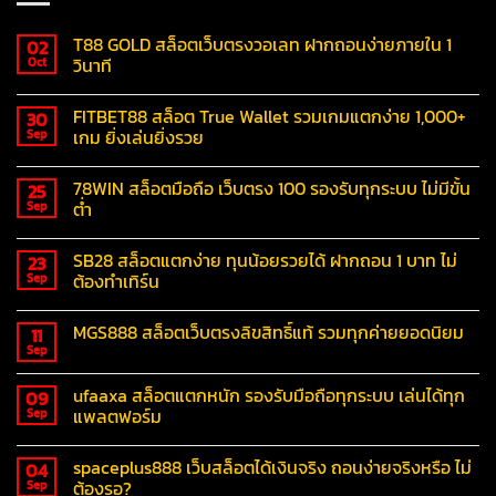
T88 GOLD สล็อตเว็บตรงวอเลท ฝากถอนง่ายภายใน 1
02
วินาที
Oct
FITBET88 สล็อต True Wallet รวมเกมแตกง่าย 1,000+
30
เกม ยิ่งเล่นยิ่งรวย
Sep
78WIN สล็อตมือถือ เว็บตรง 100 รองรับทุกระบบ ไม่มีขั้น
25
ต่ำ
Sep
SB28 สล็อตแตกง่าย ทุนน้อยรวยได้ ฝากถอน 1 บาท ไม่
23
ต้องทำเทิร์น
Sep
MGS888 สล็อตเว็บตรงลิขสิทธิ์แท้ รวมทุกค่ายยอดนิยม
11
Sep
ufaaxa สล็อตแตกหนัก รองรับมือถือทุกระบบ เล่นได้ทุก
09
แพลตฟอร์ม
Sep
spaceplus888 เว็บสล็อตได้เงินจริง ถอนง่ายจริงหรือ ไม่
04
ต้องรอ?
Sep