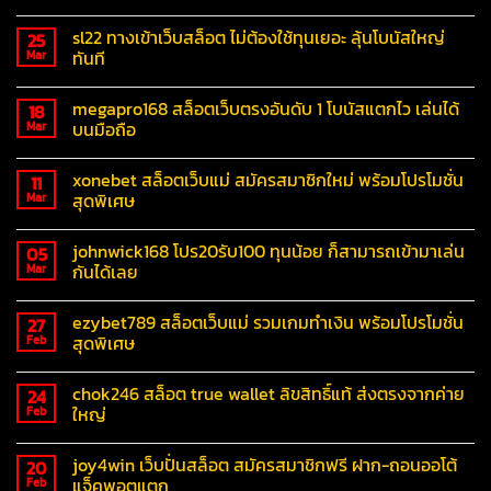
sl22 ทางเข้าเว็บสล็อต ไม่ต้องใช้ทุนเยอะ ลุ้นโบนัสใหญ่
25
ทันที
Mar
megapro168 สล็อตเว็บตรงอันดับ 1 โบนัสแตกไว เล่นได้
18
บนมือถือ
Mar
xonebet สล็อตเว็บแม่ สมัครสมาชิกใหม่ พร้อมโปรโมชั่น
11
สุดพิเศษ
Mar
johnwick168 โปร20รับ100 ทุนน้อย ก็สามารถเข้ามาเล่น
05
กันได้เลย
Mar
ezybet789 สล็อตเว็บแม่ รวมเกมทำเงิน พร้อมโปรโมชั่น
27
สุดพิเศษ
Feb
chok246 สล็อต true wallet ลิขสิทธิ์แท้ ส่งตรงจากค่าย
24
ใหญ่
Feb
joy4win เว็บปั่นสล็อต สมัครสมาชิกฟรี ฝาก-ถอนออโต้
20
แจ็คพอตแตก
Feb