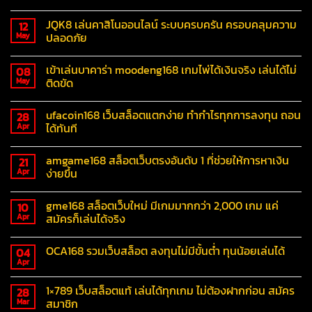
JQK8 เล่นคาสิโนออนไลน์ ระบบครบครัน ครอบคลุมความ
12
ปลอดภัย
May
เข้าเล่นบาคาร่า moodeng168 เกมไพ่ได้เงินจริง เล่นได้ไม่
08
ติดขัด
May
ufacoin168 เว็บสล็อตแตกง่าย ทำกำไรทุกการลงทุน ถอน
28
ได้ทันที
Apr
amgame168 สล็อตเว็บตรงอันดับ 1 ที่ช่วยให้การหาเงิน
21
ง่ายขึ้น
Apr
gme168 สล็อตเว็บใหม่ มีเกมมากกว่า 2,000 เกม แค่
10
สมัครก็เล่นได้จริง
Apr
OCA168 รวมเว็บสล็อต ลงทุนไม่มีขั้นต่ำ ทุนน้อยเล่นได้
04
Apr
1×789 เว็บสล็อตแท้ เล่นได้ทุกเกม ไม่ต้องฝากก่อน สมัคร
28
สมาชิก
Mar