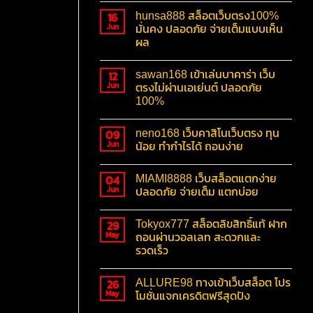
16
hunsa888 สล็อตเว็บตรง100%
Jun
มั่นคง ปลอดภัย จ่ายเต็มแบบเห็น
ผล
12
sawan168 เข้าเล่นบาคาร่า เว็บ
Jun
ตรงไม่ผ่านเอเย่นต์ ปลอดภัย
100%
09
neno168 เว็บคาสิโนเว็บตรง ทุน
Jun
น้อย ทำกำไรได้ ถอนง่าย
04
MIAMI8888 เว็บสล็อตแตกง่าย
Jun
ปลอดภัย จ่ายเต็ม แตกบ่อย
29
Tokyox777 สล็อตลิขสิทธิ์แท้ ฝาก
May
ถอนผ่านวอลเลท สะดวกและ
รวดเร็ว
26
ALLURE98 ทางเข้าเว็บสล็อต โปร
May
โมชั่นแจกเครดิตฟรีสุดปัง