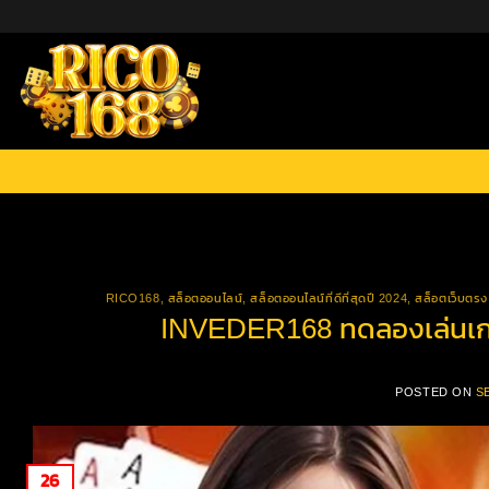
Skip
to
content
RICO168
,
สล็อตออนไลน์
,
สล็อตออนไลน์ที่ดีที่สุดปี 2024
,
สล็อตเว็บตรง
INVEDER168 ทดลองเล่นเกมส
POSTED ON
S
26