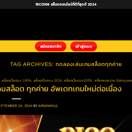
RICO168 สล็อตออนไลน์ที่ดีที่สุดปี 2024
สมัครสมาชิก
เข้าสู่ระบบ
TAG ARCHIVES:
ทดลองเล่นเกมสล็อตทุกค่าย
,
สล็อตเว็บตรง 100%
,
สล็อตเว็บตรง 2024
,
สล็อตเว็บตรง100%
,
สล็อตแตกง่าย ไม่ผ่านเอเย
ล็อต ทุกค่าย อัพเดทเกมใหม่ต่อเนื่อง
EPTEMBER 26, 2024
BY
ARMKWNUL