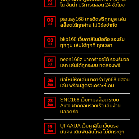
Jul
โน ชั้นนำ บริการตลอด 24 ชั่วโมง
08
paruay168 เครดิตฟรีทุกยูส เล่น
Jul
สล็อตได้ทุกค่าย ไม่มีข้อจำกัด
03
bkb168 เว็บคาสิโนมือถือ รองรับ
Jul
ทุกทุน เล่นได้ทุกที่ ทุกเวลา
01
neon168z บาคาร่าออโต้ รองรับวอ
Jul
เลท เล่นได้ทุกระบบ ทดลองฟรี
26
มือใหม่หัดเล่นบาคาร่า lyn68 มีสอน
Jun
เล่น พร้อมสูตรวิเคราะห์เกม
23
SNC168 เว็บเกมสล็อต ระบบ
Jun
Auto ฝากถอนรวดเร็ว เล่นง่าย
ปลอดภัย
19
UFAAUA เว็บคาสิโน เว็บตรง
Jun
มั่นคง เดิมพันลื่นไหล ไม่มีกระตุก