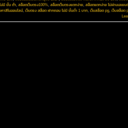
มี ขั้น ต่ํา
,
สล็อตเว็บตรง100%
,
สล็อตเว็บตรงแตกง่าย
,
สล็อตแตกง่าย ไม่ผ่านเอเยนต
็บคาสิโนออนไลน์
,
เว็บตรง สล็อต ฝากถอน ไม่มี ขั้นต่ำ 1 บาท
,
เว็บสล็อต pg
,
เว็บสล็อต 
Lea