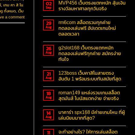
02
MVP456 เว็บตรงแตกหนัก ลุ้นเงิน
์
,
เกม คา สิ โน
Sep
รางวัลมหาศาลทุกวันจริง
pg ทั้งหมด
,
เว็บ
ve a comment
29
rm6com สล็อตรวมทุกค่าย
Aug
ทดลองเล่นฟรี อัปเดตเกมใหม่
ตลอดเวลา
26
g2slot168 เว็บตรงแตกหนัก
Aug
ทดลองเล่นฟรีทุกค่าย สมัครง่าย
ทันใจ
21
123boss เว็บคาสิโนสายตรง
Aug
อันดับ 1 พร้อมระบบทันสมัยที่สุด
18
roman149 แหล่งรวมเกมสล็อต
Aug
สุดมันส์ โบนัสแตกง่าย จ่ายจริง
14
บาคาร่า spx168 มีค่ายเกมไหน ที่ผู้
Aug
เล่นนิยมมากที่สุด?
11
จะทำอย่างไร? ให้การเล่นสล็อต