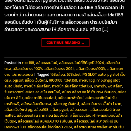
บ่อย บนหน้าเว็บไซต์ pg slot เว็บตรง เล่นได้เงินจริง และ ถอนเงิน
ออกได้เลย ไม่ต้องรอ ทางเข้าเล่นสล็อต tdet168 สล็อตวอเลท นำ
ระบบใหม่มาอำนวยความสะดวกสบาย ทางเข้าเล่นสล็อต tdet168
ยอดนิยมอันดับ 1 เป็นผู้ให้บริการ สล็อตวอเลท นำระบบใหม่มา
อำนวยความสะดวกสบาย ให้เลือกฝากเงินเล่น สล็อต […]
CONTINUE READING
→
Posted in
rico168
,
สล็อตออนไลน์
,
สล็อตออนไลน์ที่ดีที่สุดปี 2024
,
สล็อตเว็บ
ตรง
,
สล็อตเว็บตรง 100%
,
สล็อตเว็บตรง 2024
,
สล็อตเว็บตรง100%
,
สล็อตแตก
ง่าย ไม่ผ่านเอเยนต์
|
Tagged
168สล็อต
,
678xbet
,
PG SLOT auto
,
pg slot เว็บ
ตรง
,
pgslot สล็อต เว็บใหญ่
,
RICO168
,
tdet168
,
ทางเข้าpg
,
ทางเข้าpg slot
auto มือถือ
,
ทางเข้าเล่นสล็อต
,
ทางเข้าเล่นสล็อต tdet168
,
บาคาร่า
,
พีจี สล็อต
,
รับเครดิตฟรี
,
สมัคร คา สิ โน ออนไลน์
,
สมัคร สล็อต ออ โต้ เว็บตรง เว็บนอก
,
สมัคร
เล่น คา สิ โน
,
สมัครคาสิโนออนไลน์
,
สมัครสมาชิกใหม่
,
สมัครสมาชิกใหม่ รับ
เครดิตฟรี
,
สมัครสล็อตเว็บตรง
,
สล็อต pg เว็บใหม่
,
สล็อต เว็บตรง ขั้นต่ำ 1 บาท
,
สล็อต เว็บใหญ่ pg
,
สล็อต168
,
สล็อตpgแท้
,
สล็อตวอเลท
,
สล็อตออนไลน์ true
wallet
,
สล็อตออนไลน์ ฝาก ถอน ไม่มีขั้นต่ำ
,
สล็อตออนไลน์ ฝาก-ถอนไม่มีขั้นต่ํา
เว็บตรง
,
สล็อตออนไลน์ สมัครAUTO รับโบนัส
,
สล็อตออนไลน์ สมาชิกใหม่ รับ
เครดิตฟรี 100
,
สล็อตออนไลน์ที่ดีที่สุดปี 2024
,
สล็อตเติมtrue wallet ฝาก10 รับ