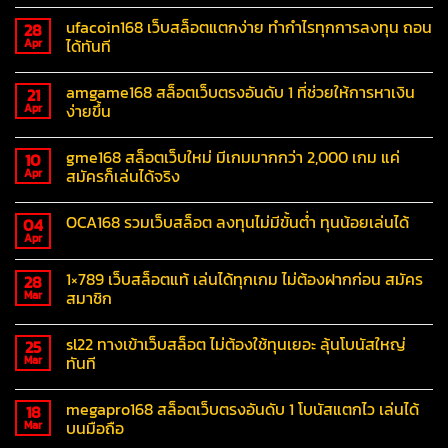
ufacoin168 เว็บสล็อตแตกง่าย ทำกำไรทุกการลงทุน ถอน
28
ได้ทันที
Apr
amgame168 สล็อตเว็บตรงอันดับ 1 ที่ช่วยให้การหาเงิน
21
ง่ายขึ้น
Apr
gme168 สล็อตเว็บใหม่ มีเกมมากกว่า 2,000 เกม แค่
10
สมัครก็เล่นได้จริง
Apr
OCA168 รวมเว็บสล็อต ลงทุนไม่มีขั้นต่ำ ทุนน้อยเล่นได้
04
Apr
1×789 เว็บสล็อตแท้ เล่นได้ทุกเกม ไม่ต้องฝากก่อน สมัคร
28
สมาชิก
Mar
sl22 ทางเข้าเว็บสล็อต ไม่ต้องใช้ทุนเยอะ ลุ้นโบนัสใหญ่
25
ทันที
Mar
megapro168 สล็อตเว็บตรงอันดับ 1 โบนัสแตกไว เล่นได้
18
บนมือถือ
Mar