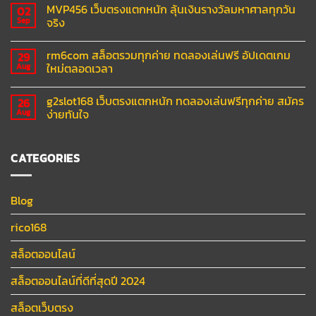
MVP456 เว็บตรงแตกหนัก ลุ้นเงินรางวัลมหาศาลทุกวัน
02
จริง
Sep
rm6com สล็อตรวมทุกค่าย ทดลองเล่นฟรี อัปเดตเกม
29
ใหม่ตลอดเวลา
Aug
g2slot168 เว็บตรงแตกหนัก ทดลองเล่นฟรีทุกค่าย สมัคร
26
ง่ายทันใจ
Aug
CATEGORIES
Blog
rico168
สล็อตออนไลน์
สล็อตออนไลน์ที่ดีที่สุดปี 2024
สล็อตเว็บตรง