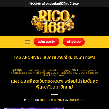
Skip
RICO168 สล็อตออนไลน์ที่ดีที่สุดปี 2024
to
content
สมัครสมาชิก
เข้าสู่ระบบ
TAG ARCHIVES:
สมัครสมาชิกใหม่ รับเครดิตฟรี
RICO168
,
สล็อตออนไลน์
,
สล็อตออนไลน์ที่ดีที่สุดปี 2024
,
สล็อตเว็บตรง
,
สล็อตเว็บตรง 100%
,
สล็อตเว็บตรง 2024
,
สล็อตเว็บตรง100%
,
สล็อตแตก
ง่าย ไม่ผ่านเอเยนต์
tdet168 สล็อตเว็บตรง100% พร้อมโปรโมชั่นสุด
พิเศษกับสมาชิกใหม่
POSTED ON
OCTOBER 17, 2024
BY
ARMKWNUL