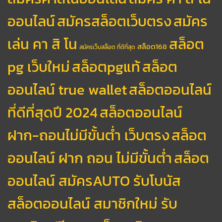
ออนไลน์
สมัครสล็อตเว็บตรง
สมัคร
เล่น คา สิ โน
สล็อต
สล็อต168
สมัครเว็บสล็อต ที่ดีที่สุด
pg เว็บใหม่
สล็อตpgแท้
สล็อต
ออนไลน์ true wallet
สล็อตออนไลน์
ที่ดีที่สุดปี 2024
สล็อตออนไลน์
ฝาก-ถอนไม่มีขั้นต่ํา เว็บตรง
สล็อต
ออนไลน์ ฝาก ถอน ไม่มีขั้นต่ำ
สล็อต
ออนไลน์ สมัครAUTO รับโบนัส
สล็อตออนไลน์ สมาชิกใหม่ รับ