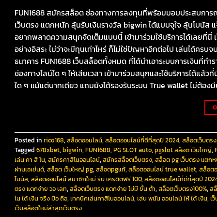
FUN1688 สมัครสล็อต ช่องทางการลงทุนที่พร้อมมอบประสบการณ์รูปแ
เว็บตรง แตกหนัก ลุ้นรับเงินรางวัล bigwin ได้แบบจุใจ ลุ้นโบนัส แ
อยากพลาดความสนุกจัดเต็มแบบนี้ เข้ามาร่วมใช้บริการได้เลยที่น
อย่างอิสระ ไม่ว่าจะมีทุนเท่าไหร่ ก็ไม่ใช่ปัญหาอีกต่อไป เล่นได้ค
ธนาคาร FUN1688 เว็บสล็อตทั้งหมด ที่ได้นำเอาระบบการเงินที่ทำ
ช่องทางไลน์ใด ๆ ให้เสียเวลา เข้ามาร่วมสนุกและใช้บริการได้แล้วที
ใด ๆ แม้แต่บาทเดียว แถมยังได้รองรับระบบ True wallet ไม่ต้องมี
C
Posted in
rico168
,
สล็อตออนไลน์
,
สล็อตออนไลน์ที่ดีที่สุดปี 2024
,
สล็อตเว็บตรง
Tagged
678xbet
,
bigwin
,
FUN1688
,
PG SLOT auto
,
pgslot สล็อต เว็บใหญ่
,
เล่น คา สิ โน
,
สมัครคาสิโนออนไลน์
,
สมัครสล็อตเว็บตรง
,
สล็อต pg เว็บตรง แตกห
ผ่านเอเย่นต์
,
สล็อต เว็บใหญ่ pg
,
สล็อตpgแท้
,
สล็อตออนไลน์ true wallet
,
สล็อตอ
โบนัส
,
สล็อตออนไลน์ สมาชิกใหม่ รับ เครดิตฟรี 100
,
สล็อตออนไลน์ที่ดีที่สุดปี 202
ตรง แตกง่าย วอ เลท
,
สล็อตเว็บตรง แตกง่าย ไม่มี ขั้น ต่ํา
,
สล็อตเว็บตรง100%
,
สล
โน ได้ เงิน จริง มือ ถือ
,
เทคนิคเล่นคาสิโนออนไลน์
,
เล่น พนัน ออนไลน์ ให้ ได้ เงิน
,
เว
เว็บสล็อตใหม่ล่าสุดเว็บตรง