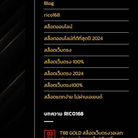
Blog
rico168
สล็อตออนไลน์
สล็อตออนไลน์ที่ดีที่สุดปี 2024
สล็อตเว็บตรง
สล็อตเว็บตรง 100%
สล็อตเว็บตรง 2024
สล็อตเว็บตรง100%
สล็อตแตกง่าย ไม่ผ่านเอเยนต์
บทความ RICO168
T88 GOLD สล็อตเว็บตรงวอเลท
02
Oct