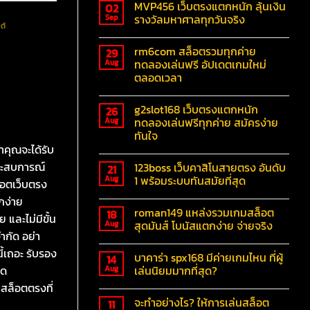
MVP456 เว็บตรงแตกหนัก ลุ้นเงิน
02
รางวัลมหาศาลทุกวันจริง
Sep
ต์
rm6com สล็อตรวมทุกค่าย
29
ทดลองเล่นฟรี อัปเดตเกมใหม่
Aug
ตลอดเวลา
g2slot168 เว็บตรงแตกหนัก
26
ทดลองเล่นฟรีทุกค่าย สมัครง่าย
Aug
ทันใจ
าคุณจะได้รับ
ประสบการณ์
123boss เว็บคาสิโนสายตรง อันดับ
21
1 พร้อมระบบทันสมัยที่สุด
Aug
็อตเว็บตรง
กง่าย
roman149 แหล่งรวมเกมสล็อต
18
และไม่มีขั้น
สุดมันส์ โบนัสแตกง่าย จ่ายจริง
Aug
ำกัด อย่า
ี้เถอะ รับรอง
บาคาร่า spx168 มีค่ายเกมไหน ที่ผู้
14
เล่นนิยมมากที่สุด?
ุด
Aug
บสล็อตตรงที่
จะทำอย่างไร? ให้การเล่นสล็อต
11