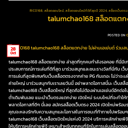
RICO168
,
สล็อตออนไลน์
,
สล็อตออนไลน์ที่ดีที่สุดปี 2024
,
สล็อตเว็บตรง
talumchao168 สล็อตแตกง่า
POSTED ON
28
Oct
talumchao168 สล็อตแตกง่าย ล่าสุดที่ทุกคนกำลังรอคอย ที่นี่มีเก
ประสบการณ์การเล่นที่ดีที่สุด มาร่วมสนุกและชนะรางวัลที่นี่กับ เ
การเล่นที่สุดพิเศษกับเว็บสล็อตตรงจากค่าย PG กันเถอะ ไม่ว่าจ
ค่ายใหญ่ มาร่วมสนุกกับเราเลยวันนี้ อย่าพลาดโอกาสนี้นะ เว็บ
talumchao168 เว็บสล็อตใหญ่ ที่สุดคือไม่ต้องผ่านเอเย่นต์อีกต่อ
ต่ำเดิมพันเลย แนะนำเว็บตรงแตกง่าย เปิดใหม่ ระบบใหม่ที่จะทำให้
พลาดโอกาสที่ดีๆ นี้เลย สมัครสล็อตเว็บตรง 2024 เปิดใหม่พร้อมรอ
คุณจะหลงรักกับความสนุกและโอกาสในการชนะที่ท้าทายไปพร้อมๆ กั
talumchao168 เว็บสล็อตเปิดใหม่แห่งปี 2024 บริการหลักค่ายพีจี
ให้บริการหลักค่ายพีจี เหมาะสำหรับทุกคนที่รักในการเล่นสล็อต