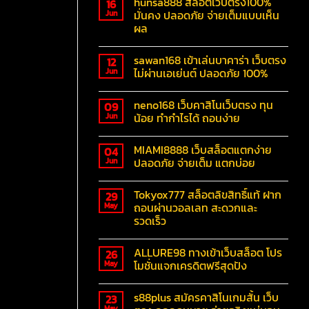
hunsa888 สล็อตเว็บตรง100%
16
มั่นคง ปลอดภัย จ่ายเต็มแบบเห็น
Jun
ผล
sawan168 เข้าเล่นบาคาร่า เว็บตรง
12
ไม่ผ่านเอเย่นต์ ปลอดภัย 100%
Jun
neno168 เว็บคาสิโนเว็บตรง ทุน
09
น้อย ทำกำไรได้ ถอนง่าย
Jun
MIAMI8888 เว็บสล็อตแตกง่าย
04
ปลอดภัย จ่ายเต็ม แตกบ่อย
Jun
Tokyox777 สล็อตลิขสิทธิ์แท้ ฝาก
29
ถอนผ่านวอลเลท สะดวกและ
May
รวดเร็ว
ALLURE98 ทางเข้าเว็บสล็อต โปร
26
โมชั่นแจกเครดิตฟรีสุดปัง
May
s88plus สมัครคาสิโนเกมสั้น เว็บ
23
May