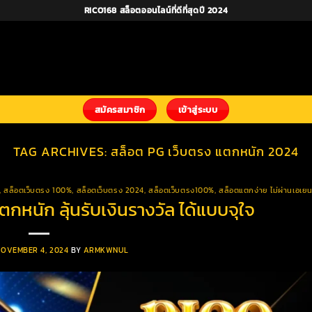
RICO168 สล็อตออนไลน์ที่ดีที่สุดปี 2024
สมัครสมาชิก
เข้าสู่ระบบ
TAG ARCHIVES:
สล็อต PG เว็บตรง แตกหนัก 2024
,
สล็อตเว็บตรง 100%
,
สล็อตเว็บตรง 2024
,
สล็อตเว็บตรง100%
,
สล็อตแตกง่าย ไม่ผ่านเอเยน
หนัก ลุ้นรับเงินรางวัล ได้แบบจุใจ
NOVEMBER 4, 2024
BY
ARMKWNUL