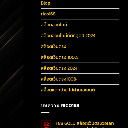
Blog
rico168
สล็อตออนไลน์
สล็อตออนไลน์ที่ดีที่สุดปี 2024
สล็อตเว็บตรง
สล็อตเว็บตรง 100%
สล็อตเว็บตรง 2024
สล็อตเว็บตรง100%
สล็อตแตกง่าย ไม่ผ่านเอเยนต์
บทความ RICO168
T88 GOLD สล็อตเว็บตรงวอเลท
02
Oct