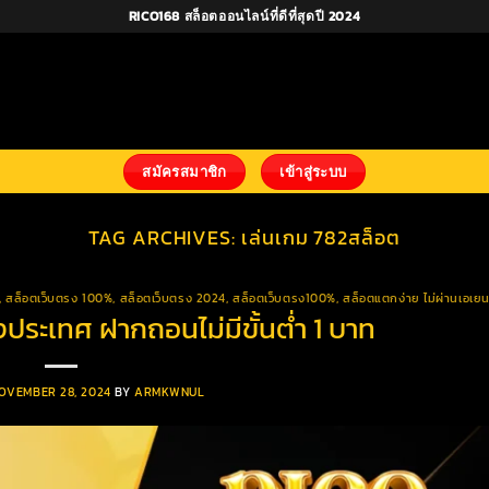
RICO168 สล็อตออนไลน์ที่ดีที่สุดปี 2024
สมัครสมาชิก
เข้าสู่ระบบ
TAG ARCHIVES:
เล่นเกม 782สล็อต
,
สล็อตเว็บตรง 100%
,
สล็อตเว็บตรง 2024
,
สล็อตเว็บตรง100%
,
สล็อตแตกง่าย ไม่ผ่านเอเยน
ระเทศ ฝากถอนไม่มีขั้นต่ำ 1 บาท
OVEMBER 28, 2024
BY
ARMKWNUL