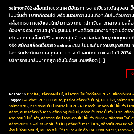
salmon782 สล็อตต่างประเทศ มีอัตราการจ่ายเงินรางวัลสูงสุด เว
ไม่มีขั้นต่ำ 1 บาทก็ถอนได้ พร้อมมอบความบันเทิงที่เต็มไปด้วยความ
สล็อตตรง ทางเข้าเล่นใหม่ มาแรง เหมาะสำหรับสาวกสายเกมสล็อ
ต้องการ รวมความสนุกในรูปแบบ เกมสล็อตแตกง่ายที่สุด มีอัตราการ
เข้าเล่นเกม สล็อต782 สามารถลุ้นเงินรางวัลก้อนใหญ่ กับทุกเกมที่
จริง สมัครสล็อตเว็บตรง salmon782 รับประกันความสนุกสนาน ท
โลก รับประกันความสนุกสนาน ทางเข้าเล่นใหม่ มาแรง ในปี 2024
บริการครบครันมากที่สุด เต็มไปด้วย เกมสล็อต […]
C
Posted in
rico168
,
สล็อตออนไลน์
,
สล็อตออนไลน์ที่ดีที่สุดปี 2024
,
สล็อตเว็บตรง
Tagged
678xbet
,
PG SLOT auto
,
pgslot สล็อต เว็บใหญ่
,
RICO168
,
salmon7
salmon782
,
ทางเข้าเล่นใหม่ มาแรง ในปี 2024
,
บาคาร่า
,
ฝากถอนไม่มีขั้นต่ำ 1 บ
สล็อต
,
สมัครสล็อตเว็บตรง
,
สล็อต pg เว็บใหม่
,
สล็อต เว็บตรง ขั้นต่ำ 1 บาท
,
สล็อต
ฝาก ถอน ไม่มีขั้นต่ำ
,
สล็อตออนไลน์ ฝาก-ถอนไม่มีขั้นต่ํา เว็บตรง
,
สล็อตออนไลน์ ส
สล็อตเติมtrue wallet ฝาก10 รับ 100
,
สล็อตเว็บตรง 100%
,
สล็อตเว็บตรง แตกง่า
ง่าย ไม่ผ่านเอเยนต์
,
เกม คา สิ โน ได้ เงิน จริง มือ ถือ
,
เกม แซลมอน782
,
เครดิตฟรี