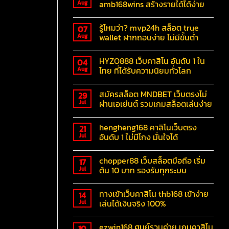
amb168wins สร้างรายได้ได้ง่าย
Aug
รู้ไหมว่า? mvp24h สล็อต true
07
wallet ฝากถอนง่าย ไม่มีขั้นต่ำ
Aug
HYZO888 เว็บคาสิโน อันดับ 1 ใน
04
ไทย ที่ได้รับความนิยมทั่วโลก
Aug
สมัครสล็อต MNDBET เว็บตรงไม่
29
ผ่านเอเย่นต์ รวมเกมสล็อตเล่นง่าย
Jul
hengheng168 คาสิโนเว็บตรง
21
อันดับ 1 ไม่มีโกง มั่นใจได้
Jul
chopper88 เว็บสล็อตมือถือ เริ่ม
17
ต้น 10 บาท รองรับทุกระบบ
Jul
ทางเข้าเว็บคาสิโน thb168 เข้าง่าย
14
เล่นได้เงินจริง 100%
Jul
ezwin168 ศูนย์รวมค่าย เกมคาสิโน
10