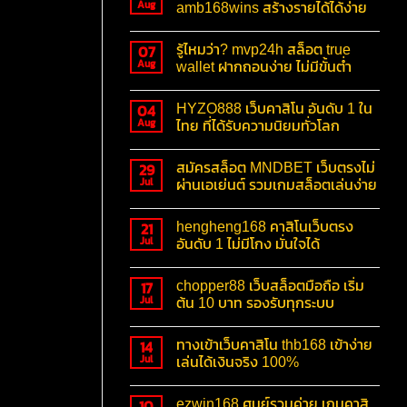
Aug
amb168wins สร้างรายได้ได้ง่าย
07
รู้ไหมว่า? mvp24h สล็อต true
Aug
wallet ฝากถอนง่าย ไม่มีขั้นต่ำ
04
HYZO888 เว็บคาสิโน อันดับ 1 ใน
Aug
ไทย ที่ได้รับความนิยมทั่วโลก
29
สมัครสล็อต MNDBET เว็บตรงไม่
Jul
ผ่านเอเย่นต์ รวมเกมสล็อตเล่นง่าย
21
hengheng168 คาสิโนเว็บตรง
Jul
อันดับ 1 ไม่มีโกง มั่นใจได้
17
chopper88 เว็บสล็อตมือถือ เริ่ม
Jul
ต้น 10 บาท รองรับทุกระบบ
14
ทางเข้าเว็บคาสิโน thb168 เข้าง่าย
Jul
เล่นได้เงินจริง 100%
10
ezwin168 ศูนย์รวมค่าย เกมคาสิ