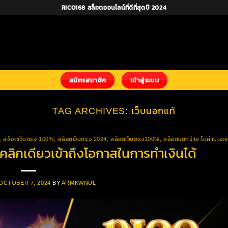
RICO168 สล็อตออนไลน์ที่ดีที่สุดปี 2024
สมัครสมาชิก
เข้าสู่ระบบ
TAG ARCHIVES:
เว็บนอกแท้
,
สล็อตเว็บตรง 100%
,
สล็อตเว็บตรง 2024
,
สล็อตเว็บตรง100%
,
สล็อตแตกง่าย ไม่ผ่านเอเย
 คลิกเดียวเข้าถึงโอกาสในการทำเงินได้
OCTOBER 7, 2024
BY
ARMKWNUL