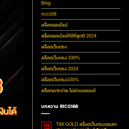
Blog
rico168
สล็อตออนไลน์
สล็อตออนไลน์ที่ดีที่สุดปี 2024
สล็อตเว็บตรง
สล็อตเว็บตรง 100%
สล็อตเว็บตรง 2024
สล็อตเว็บตรง100%
สล็อตแตกง่าย ไม่ผ่านเอเยนต์
บทความ RICO168
02
T88 GOLD สล็อตเว็บตรงวอเลท
Oct