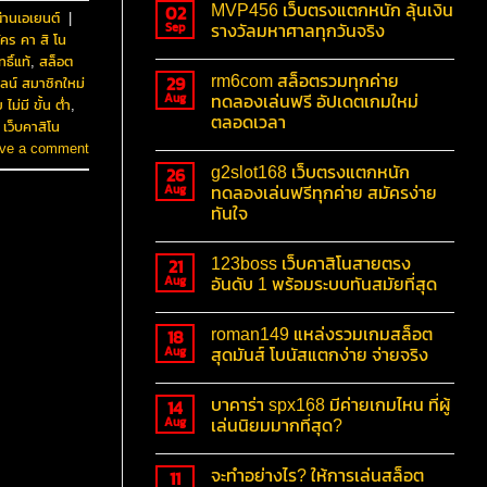
02
MVP456 เว็บตรงแตกหนัก ลุ้นเงิน
่านเอเยนต์
|
Sep
รางวัลมหาศาลทุกวันจริง
ัคร คา สิ โน
ธิ์แท้
,
สล็อต
29
rm6com สล็อตรวมทุกค่าย
ลน์ สมาชิกใหม่
Aug
ทดลองเล่นฟรี อัปเดตเกมใหม่
่มี ขั้น ต่ํา
,
ตลอดเวลา
,
เว็บคาสิโน
ve a comment
26
g2slot168 เว็บตรงแตกหนัก
Aug
ทดลองเล่นฟรีทุกค่าย สมัครง่าย
ทันใจ
21
123boss เว็บคาสิโนสายตรง
Aug
อันดับ 1 พร้อมระบบทันสมัยที่สุด
18
roman149 แหล่งรวมเกมสล็อต
Aug
สุดมันส์ โบนัสแตกง่าย จ่ายจริง
14
บาคาร่า spx168 มีค่ายเกมไหน ที่ผู้
Aug
เล่นนิยมมากที่สุด?
11
จะทำอย่างไร? ให้การเล่นสล็อต