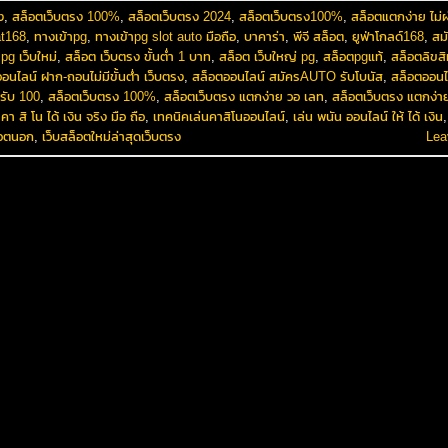
ง
,
สล็อตเว็บตรง 100%
,
สล็อตเว็บตรง 2024
,
สล็อตเว็บตรง100%
,
สล็อตแตกง่าย ไม่ผ
at168
,
ทางเข้าpg
,
ทางเข้าpg slot auto มือถือ
,
บาคาร่า
,
พีจี สล็อต
,
ยูฟ่าโกลด์168
,
สม
pg เว็บใหม่
,
สล็อต เว็บตรง ขั้นต่ำ 1 บาท
,
สล็อต เว็บใหญ่ pg
,
สล็อตpgแท้
,
สล็อตลิขสิท
อนไลน์ ฝาก-ถอนไม่มีขั้นต่ํา เว็บตรง
,
สล็อตออนไลน์ สมัครAUTO รับโบนัส
,
สล็อตออนไ
 รับ 100
,
สล็อตเว็บตรง 100%
,
สล็อตเว็บตรง แตกง่าย วอ เลท
,
สล็อตเว็บตรง แตกง่าย ไม
คา สิ โน ได้ เงิน จริง มือ ถือ
,
เทคนิคเล่นคาสิโนออนไลน์
,
เล่น พนัน ออนไลน์ ให้ ได้ เงิน
็อตนอก
,
เว็บสล็อตใหม่ล่าสุดเว็บตรง
Lea