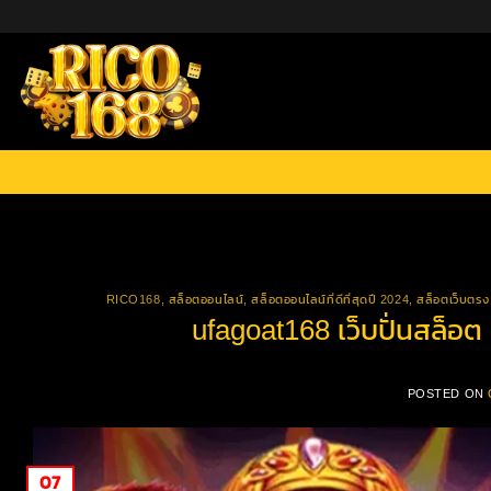
Skip
to
content
RICO168
,
สล็อตออนไลน์
,
สล็อตออนไลน์ที่ดีที่สุดปี 2024
,
สล็อตเว็บตรง
ufagoat168 เว็บปั่นสล็อต
POSTED ON
07