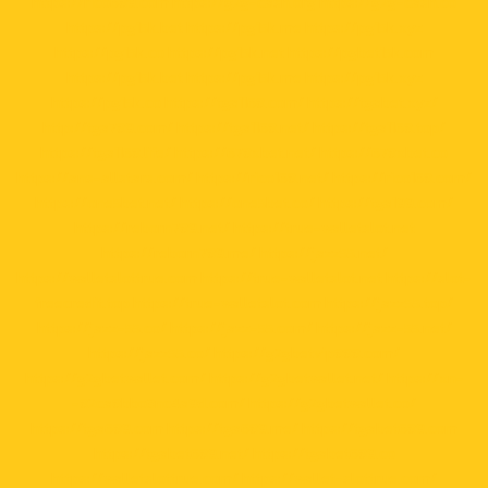
https://rico689.com
https://g2g-cash.org
https://g2g-cash.co
https://pg15k.bet
https://pg15k.me
https://pg15k.xyz
https://pg15k.co
https://pg15k.net
https://pgbet15k.com
https://pg15k.bet
https://pg15k.me
https://pg15k.xyz
https://pg15k.co
https://tga1168.com/
https://tgabet.xyz/
http://tga789.com/
https://tga1168.net/
https://tga1168.top/
https://tga1168.life/
https://678xbet.net/
https://678xbet.co
https://ans-allstars.com/
https://rico168.net/
https://rico168.com/
https://one5bet.net/
https://one5bet.co/
https://tga199.com/
https://reborn789.net/
https://true-walletslot.net
https://reborn789.me/
https://jazz55.net/
https://walletslottrue.com
https://true-walletslot.net
https://slot-
freecredit.top
https://true-walletslot.com
https://jazz55.top/
https://jazz-55.co/
https://jazz-55.com/
https://jazz-55.net/
https://jazz55.co/
https://g2gbetvip888.com/
https://g2gbetwallet.com/
https://g2gbetwallet.net/
https://xn-
-82ca8bbo3nc4a9d.com/
https://g2gbetwallet.co/
https://tga689.com
https://tga689.me/
https://tgabet689.com
https://tgabet689.net/
https://tgabet689.co
https://walletslottrue.com/
https://wallet-slottrue.com/