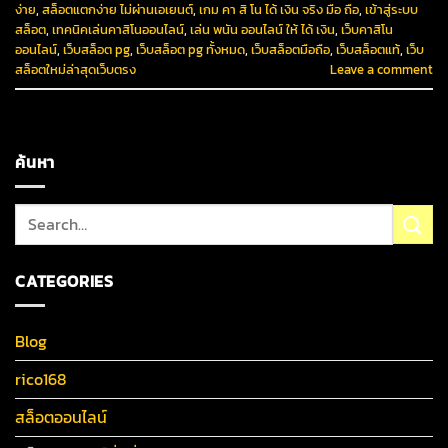
ง่าย
,
สล็อตแตกง่าย ไม่ผ่านเอเยนต์
,
เกม คา สิ โน ได้ เงิน จริง มือ ถือ
,
เข้าสู่ระบบ
สล็อต
,
เทคนิคเล่นคาสิโนออนไลน์
,
เล่น พนัน ออนไลน์ ให้ ได้ เงิน
,
เว็บคาสิโน
ออนไลน์
,
เว็บสล็อต pg
,
เว็บสล็อต pg ทั้งหมด
,
เว็บสล็อตมือถือ
,
เว็บสล็อตแท้
,
เว็บ
สล็อตใหม่ล่าสุดเว็บตรง
Leave a comment
ค้นหา
CATEGORIES
Blog
rico168
สล็อตออนไลน์