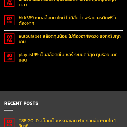
เวลา
Feb
bkk369 เกมสล็อตมาใหม่ ไม่มีขั้นต่ำ พร้อมเครดิตฟรีไม่
07
ต้องฝาก
Feb
autoufabet สล็อตทุนน้อย ไม่ต้องอาศัยดวง แจกจริงทุก
03
เกม
Feb
playlist99 เว็บสล็อตมีใบเซอร์ ระบบดีที่สุด ทุนร้อยแตก
30
แสน
Jan
RECENT POSTS
T88 GOLD สล็อตเว็บตรงวอเลท ฝากถอนง่ายภายใน 1
02
วินาที
Oct