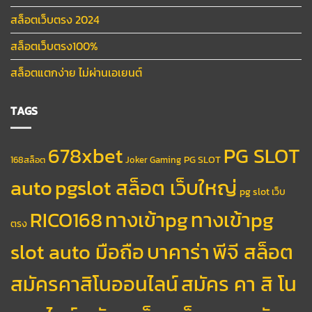
สล็อตเว็บตรง 2024
สล็อตเว็บตรง100%
สล็อตแตกง่าย ไม่ผ่านเอเยนต์
TAGS
678xbet
PG SLOT
PG SLOT
168สล็อต
Joker Gaming
auto
pgslot สล็อต เว็บใหญ่
pg slot เว็บ
RICO168
ทางเข้าpg
ทางเข้าpg
ตรง
slot auto มือถือ
บาคาร่า
พีจี สล็อต
สมัครคาสิโนออนไลน์
สมัคร คา สิ โน