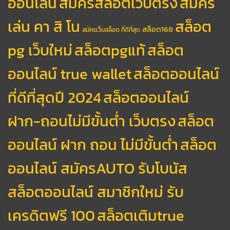
ออนไลน์
สมัครสล็อตเว็บตรง
สมัคร
เล่น คา สิ โน
สล็อต
สล็อต168
สมัครเว็บสล็อต ที่ดีที่สุด
pg เว็บใหม่
สล็อตpgแท้
สล็อต
ออนไลน์ true wallet
สล็อตออนไลน์
ที่ดีที่สุดปี 2024
สล็อตออนไลน์
ฝาก-ถอนไม่มีขั้นต่ํา เว็บตรง
สล็อต
ออนไลน์ ฝาก ถอน ไม่มีขั้นต่ำ
สล็อต
ออนไลน์ สมัครAUTO รับโบนัส
สล็อตออนไลน์ สมาชิกใหม่ รับ
เครดิตฟรี 100
สล็อตเติมtrue