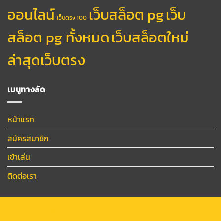
ออนไลน์
เว็บสล็อต pg
เว็บ
เว็บตรง 100
สล็อต pg ทั้งหมด
เว็บสล็อตใหม่
ล่าสุดเว็บตรง
เมนูทางลัด
หน้าแรก
สมัครสมาชิก
เข้าเล่น
ติดต่อเรา
https://tga689z.com
https://tga689z.co
https://tga689z.xyz