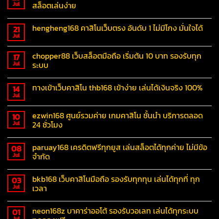
สล็อตเล่นง่าย
Jul
hengheng168 คาสิโนเว็บตรง อันดับ 1 ไม่มีโกง มั่นใจได้
21
Jul
chopper88 เว็บสล็อตมือถือ เริ่มต้น 10 บาท รองรับทุก
17
ระบบ
Jul
ทางเข้าเว็บคาสิโน thb168 เข้าง่าย เล่นได้เงินจริง 100%
14
Jul
ezwin168 ศูนย์รวมค่าย เกมคาสิโน ชั้นนำ บริการตลอด
10
24 ชั่วโมง
Jul
paruay168 เครดิตฟรีทุกยูส เล่นสล็อตได้ทุกค่าย ไม่มีข้อ
08
จำกัด
Jul
bkb168 เว็บคาสิโนมือถือ รองรับทุกทุน เล่นได้ทุกที่ ทุก
03
เวลา
Jul
neon168z บาคาร่าออโต้ รองรับวอเลท เล่นได้ทุกระบบ
01
Jul