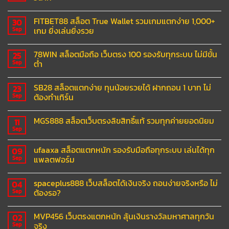
FITBET88 สล็อต True Wallet รวมเกมแตกง่าย 1,000+
30
เกม ยิ่งเล่นยิ่งรวย
Sep
78WIN สล็อตมือถือ เว็บตรง 100 รองรับทุกระบบ ไม่มีขั้น
25
ต่ำ
Sep
SB28 สล็อตแตกง่าย ทุนน้อยรวยได้ ฝากถอน 1 บาท ไม่
23
ต้องทำเทิร์น
Sep
MGS888 สล็อตเว็บตรงลิขสิทธิ์แท้ รวมทุกค่ายยอดนิยม
11
Sep
ufaaxa สล็อตแตกหนัก รองรับมือถือทุกระบบ เล่นได้ทุก
09
แพลตฟอร์ม
Sep
spaceplus888 เว็บสล็อตได้เงินจริง ถอนง่ายจริงหรือ ไม่
04
ต้องรอ?
Sep
MVP456 เว็บตรงแตกหนัก ลุ้นเงินรางวัลมหาศาลทุกวัน
02
จริง
Sep