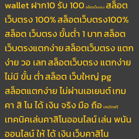
wallet ฝาก10 รับ 100
สล็อต
สล็อตเว็บตรง
เว็บตรง 100%
สล็อตเว็บตรง100%
สล็อต เว็บตรง ขั้นต่ำ 1 บาท
สล็อต
เว็บตรงแตกง่าย
สล็อตเว็บตรง แตก
ง่าย วอ เลท
สล็อตเว็บตรง แตกง่าย
ไม่มี ขั้น ต่ํา
สล็อต เว็บใหญ่ pg
สล็อตแตกง่าย ไม่ผ่านเอเยนต์
เกม
คา สิ โน ได้ เงิน จริง มือ ถือ
เครดิตฟรี
เทคนิคเล่นคาสิโนออนไลน์
เล่น พนัน
ออนไลน์ ให้ ได้ เงิน
เว็บคาสิโน