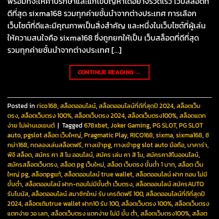
พร้อมที่จะให้คำปรึกษาและแก้ไขปัญหาได้อย่างรวดเร็ว เว็บสล็อตที่
ดีที่สุด sixma168 รวมทุกค่ายชั้นนำจากต่างประเทศ การเลือก
เว็บไซต์ที่ดีและมีคุณภาพเป็นสิ่งสำคัญ และหนึ่งในเว็บไซต์ที่ผู้เล่น
ให้ความสนใจคือ sixma168 ซึ่งถูกยกให้เป็น เว็บสล็อตที่ดีที่สุด
รวมทุกค่ายชั้นนำจากต่างประเทศ […]
CONTINUE READING
→
Posted in
rico168
,
สล็อตออนไลน์
,
สล็อตออนไลน์ที่ดีที่สุดปี 2024
,
สล็อตเว็บ
ตรง
,
สล็อตเว็บตรง 100%
,
สล็อตเว็บตรง 2024
,
สล็อตเว็บตรง100%
,
สล็อตแตก
ง่าย ไม่ผ่านเอเยนต์
|
Tagged
678xbet
,
Joker Gaming
,
PG SLOT
,
PG SLOT
auto
,
pgslot สล็อต เว็บใหญ่
,
Pragmatic Play
,
RICO168
,
sixma
,
sixma168
,
ซิ
กม่า168
,
ทดลองเล่นสล็อตฟรี
,
ทางเข้าpg
,
ทางเข้าpg slot auto มือถือ
,
บาคาร่า
,
พีจี สล็อต
,
สมัคร คา สิ โน ออนไลน์
,
สมัคร เล่น คา สิ โน
,
สมัครคาสิโนออนไลน์
,
สมัครสล็อตเว็บตรง
,
สล็อต pg เว็บใหม่
,
สล็อต เว็บตรง ขั้นต่ำ 1 บาท
,
สล็อต เว็บ
ใหญ่ pg
,
สล็อตpgแท้
,
สล็อตออนไลน์ true wallet
,
สล็อตออนไลน์ ฝาก ถอน ไม่มี
ขั้นต่ำ
,
สล็อตออนไลน์ ฝาก-ถอนไม่มีขั้นต่ํา เว็บตรง
,
สล็อตออนไลน์ สมัครAUTO
รับโบนัส
,
สล็อตออนไลน์ สมาชิกใหม่ รับ เครดิตฟรี 100
,
สล็อตออนไลน์ที่ดีที่สุดปี
2024
,
สล็อตเติมtrue wallet ฝาก10 รับ 100
,
สล็อตเว็บตรง 100%
,
สล็อตเว็บตรง
แตกง่าย วอ เลท
,
สล็อตเว็บตรง แตกง่าย ไม่มี ขั้น ต่ํา
,
สล็อตเว็บตรง100%
,
สล็อต