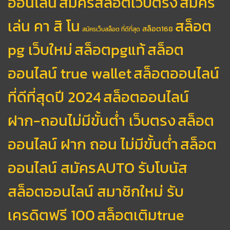
ออนไลน์
สมัครสล็อตเว็บตรง
สมัคร
เล่น คา สิ โน
สล็อต
สล็อต168
สมัครเว็บสล็อต ที่ดีที่สุด
pg เว็บใหม่
สล็อตpgแท้
สล็อต
ออนไลน์ true wallet
สล็อตออนไลน์
ที่ดีที่สุดปี 2024
สล็อตออนไลน์
ฝาก-ถอนไม่มีขั้นต่ํา เว็บตรง
สล็อต
ออนไลน์ ฝาก ถอน ไม่มีขั้นต่ำ
สล็อต
ออนไลน์ สมัครAUTO รับโบนัส
สล็อตออนไลน์ สมาชิกใหม่ รับ
เครดิตฟรี 100
สล็อตเติมtrue