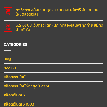
rm6com สล็อตรวมทุกค่าย ทดลองเล่นฟรี อัปเดตเกม
29
ใหม่ตลอดเวลา
Aug
g2slot168 เว็บตรงแตกหนัก ทดลองเล่นฟรีทุกค่าย สมัคร
26
ง่ายทันใจ
Aug
CATEGORIES
Blog
rico168
สล็อตออนไลน์
สล็อตออนไลน์ที่ดีที่สุดปี 2024
สล็อตเว็บตรง
สล็อตเว็บตรง 100%