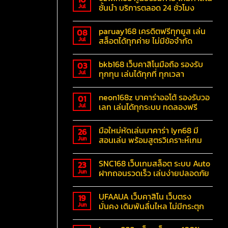
ชั้นนำ บริการตลอด 24 ชั่วโมง
Jul
paruay168 เครดิตฟรีทุกยูส เล่น
08
สล็อตได้ทุกค่าย ไม่มีข้อจำกัด
Jul
bkb168 เว็บคาสิโนมือถือ รองรับ
03
ทุกทุน เล่นได้ทุกที่ ทุกเวลา
Jul
neon168z บาคาร่าออโต้ รองรับวอ
01
เลท เล่นได้ทุกระบบ ทดลองฟรี
Jul
มือใหม่หัดเล่นบาคาร่า lyn68 มี
26
สอนเล่น พร้อมสูตรวิเคราะห์เกม
Jun
SNC168 เว็บเกมสล็อต ระบบ Auto
23
ฝากถอนรวดเร็ว เล่นง่ายปลอดภัย
Jun
UFAAUA เว็บคาสิโน เว็บตรง
19
มั่นคง เดิมพันลื่นไหล ไม่มีกระตุก
Jun