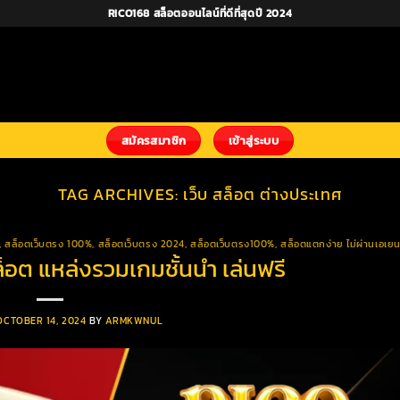
RICO168 สล็อตออนไลน์ที่ดีที่สุดปี 2024
สมัครสมาชิก
เข้าสู่ระบบ
TAG ARCHIVES:
เว็บ สล็อต ต่างประเทศ
,
สล็อตเว็บตรง 100%
,
สล็อตเว็บตรง 2024
,
สล็อตเว็บตรง100%
,
สล็อตแตกง่าย ไม่ผ่านเอเยน
อต แหล่งรวมเกมชั้นนำ เล่นฟรี
OCTOBER 14, 2024
BY
ARMKWNUL