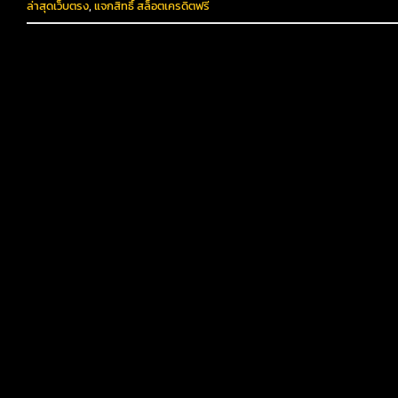
ล่าสุดเว็บตรง
,
แจกสิทธิ์ สล็อตเครดิตฟรี