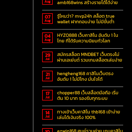
amb168wins สร้างรายได้ได้ง่าย
Aug
รู้ไหมว่า? mvp24h สล็อต true
07
wallet ฝากถอนง่าย ไม่มีขั้นต่ำ
Aug
HYZO888 เว็บคาสิโน อันดับ 1 ใน
04
ไทย ที่ได้รับความนิยมทั่วโลก
Aug
สมัครสล็อต MNDBET เว็บตรงไม่
29
ผ่านเอเย่นต์ รวมเกมสล็อตเล่นง่าย
Jul
hengheng168 คาสิโนเว็บตรง
21
อันดับ 1 ไม่มีโกง มั่นใจได้
Jul
chopper88 เว็บสล็อตมือถือ เริ่ม
17
ต้น 10 บาท รองรับทุกระบบ
Jul
ทางเข้าเว็บคาสิโน thb168 เข้าง่าย
14
เล่นได้เงินจริง 100%
Jul
ezwin168 ศูนย์รวมค่าย เกมคาสิโน
10