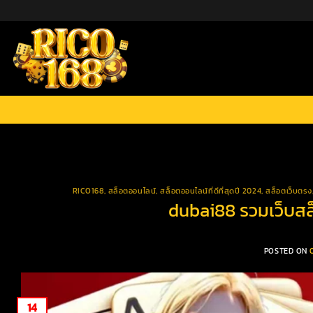
Skip
to
content
RICO168
,
สล็อตออนไลน์
,
สล็อตออนไลน์ที่ดีที่สุดปี 2024
,
สล็อตเว็บตรง
dubai88 รวมเว็บสล็
POSTED ON
14