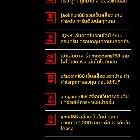
ตรง ถูกกฎหมาย จ่ายจริงแน่นอน
jaokhun88 รวมเว็บสล็อต เกม
19
ค่ายดัง การันตีโบนัสทุกเกม
May
JQK8 เล่นคาสิโนออนไลน์ ระบบ
12
ครบครัน ครอบคลุมความปลอดภัย
May
เข้าเล่นบาคาร่า moodeng168 เกม
08
ไพ่ได้เงินจริง เล่นได้ไม่ติดขัด
May
ufacoin168 เว็บสล็อตแตกง่าย ทำ
28
กำไรทุกการลงทุน ถอนได้ทันที
Apr
amgame168 สล็อตเว็บตรงอันดับ
21
1 ที่ช่วยให้การหาเงินง่ายขึ้น
Apr
gme168 สล็อตเว็บใหม่ มีเกม
10
มากกว่า 2,000 เกม แค่สมัครก็เล่น
Apr
ได้จริง