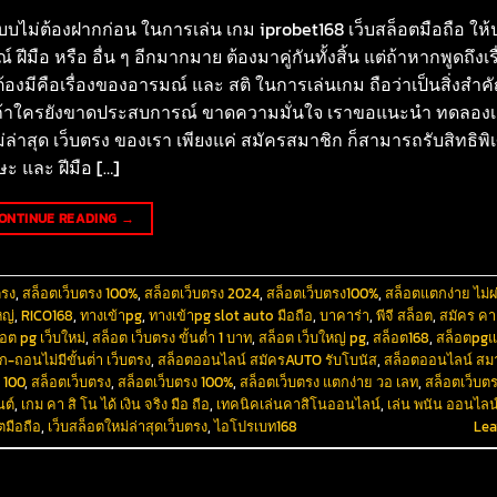
 แบบไม่ต้องฝากก่อน ในการเล่น เกม iprobet168 เว็บสล็อตมือถือ 
มือ หรือ อื่น ๆ อีกมากมาย ต้องมาคู่กันทั้งสิ้น แต่ถ้าหากพูดถึงเ
น จะต้องมีคือเรื่องของอารมณ์ และ สติ ในการเล่นเกม ถือว่าเป็นสิ่งส
ะ ถ้าใครยังขาดประสบการณ์ ขาดความมั่นใจ เราขอแนะนำ ทดลองเ
ม่ล่าสุด เว็บตรง ของเรา เพียงแค่ สมัครสมาชิก ก็สามารถรับสิทธิ
ะ และ ฝีมือ […]
ONTINUE READING
→
ตรง
,
สล็อตเว็บตรง 100%
,
สล็อตเว็บตรง 2024
,
สล็อตเว็บตรง100%
,
สล็อตแตกง่าย ไม่ผ
หญ่
,
RICO168
,
ทางเข้าpg
,
ทางเข้าpg slot auto มือถือ
,
บาคาร่า
,
พีจี สล็อต
,
สมัคร คา
อต pg เว็บใหม่
,
สล็อต เว็บตรง ขั้นต่ำ 1 บาท
,
สล็อต เว็บใหญ่ pg
,
สล็อต168
,
สล็อตpgแ
ถอนไม่มีขั้นต่ํา เว็บตรง
,
สล็อตออนไลน์ สมัครAUTO รับโบนัส
,
สล็อตออนไลน์ สมา
 100
,
สล็อตเว็บตรง
,
สล็อตเว็บตรง 100%
,
สล็อตเว็บตรง แตกง่าย วอ เลท
,
สล็อตเว็บตร
นต์
,
เกม คา สิ โน ได้ เงิน จริง มือ ถือ
,
เทคนิคเล่นคาสิโนออนไลน์
,
เล่น พนัน ออนไลน์ 
ตมือถือ
,
เว็บสล็อตใหม่ล่าสุดเว็บตรง
,
ไอโปรเบท168
Lea