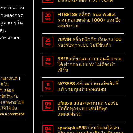
ฝากถอนง่ายภายใน 1 วินาที
ให้ประสบความ
FITBET88 สล็อต True Wallet
30
รื่องของการ
รวมเกมแตกง่าย 1,000+ เกม ยิ่ง
Sep
ำคัญมาก ๆ ใน
เล่นยิ่งรวย
ล่น
พิเศษ ทดลอง
78WIN สล็อตมือถือ เว็บตรง 100
25
รองรับทุกระบบ ไม่มีขั้นต่ำ
Sep
SB28 สล็อตแตกง่าย ทุนน้อยรวย
23
ได้ ฝากถอน 1 บาท ไม่ต้องทำ
Sep
เทิร์น
่านเอเยนต์
|
MGS888 สล็อตเว็บตรงลิขสิทธิ์
11
 สิ โน
แท้ รวมทุกค่ายยอดนิยม
Sep
ท้
,
สล็อต
ชิกใหม่ รับ
ufaaxa สล็อตแตกหนัก รองรับ
ง แตกง่าย ไม่มี
09
มือถือทุกระบบ เล่นได้ทุก
Sep
ให้ ได้ เงิน
,
แพลตฟอร์ม
ve a comment
spaceplus888 เว็บสล็อตได้เงิน
04
Sep