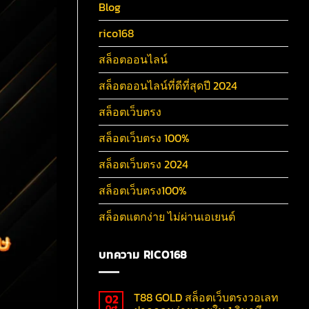
Blog
rico168
สล็อตออนไลน์
สล็อตออนไลน์ที่ดีที่สุดปี 2024
สล็อตเว็บตรง
สล็อตเว็บตรง 100%
สล็อตเว็บตรง 2024
สล็อตเว็บตรง100%
สล็อตแตกง่าย ไม่ผ่านเอเยนต์
บทความ RICO168
T88 GOLD สล็อตเว็บตรงวอเลท
02
Oct