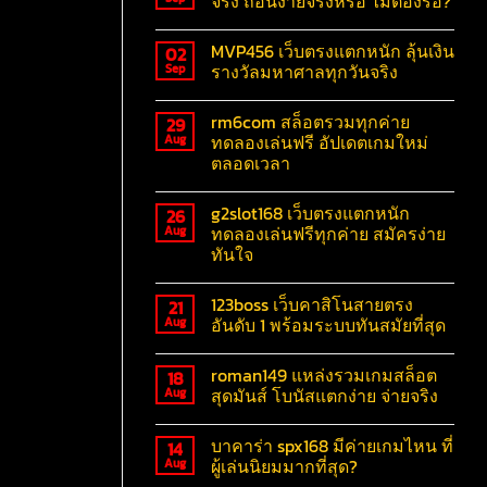
จริง ถอนง่ายจริงหรือ ไม่ต้องรอ?
MVP456 เว็บตรงแตกหนัก ลุ้นเงิน
02
รางวัลมหาศาลทุกวันจริง
Sep
rm6com สล็อตรวมทุกค่าย
29
ทดลองเล่นฟรี อัปเดตเกมใหม่
Aug
ตลอดเวลา
g2slot168 เว็บตรงแตกหนัก
26
ทดลองเล่นฟรีทุกค่าย สมัครง่าย
Aug
ทันใจ
123boss เว็บคาสิโนสายตรง
21
อันดับ 1 พร้อมระบบทันสมัยที่สุด
Aug
roman149 แหล่งรวมเกมสล็อต
18
สุดมันส์ โบนัสแตกง่าย จ่ายจริง
Aug
บาคาร่า spx168 มีค่ายเกมไหน ที่
14
ผู้เล่นนิยมมากที่สุด?
Aug