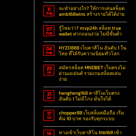
จะทำอย่างไร? ให้การเล่นสล็อต
11
amb168wins สร้างรายได้ได้ง่าย
Aug
รู้ไหมว่า? mvp24h สล็อต true
07
wallet ฝากถอนง่าย ไม่มีขั้นต่ำ
Aug
HYZO888 เว็บคาสิโน อันดับ 1 ใน
04
ไทย ที่ได้รับความนิยมทั่วโลก
Aug
สมัครสล็อต MNDBET เว็บตรงไม่
29
ผ่านเอเย่นต์ รวมเกมสล็อตเล่น
Jul
ง่าย
hengheng168 คาสิโนเว็บตรง
21
อันดับ 1 ไม่มีโกง มั่นใจได้
Jul
chopper88 เว็บสล็อตมือถือ เริ่ม
17
ต้น 10 บาท รองรับทุกระบบ
Jul
ทางเข้าเว็บคาสิโน thb168 เข้า
14