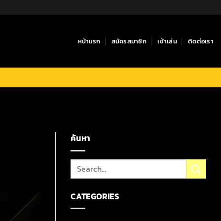
หน้าแรก
สมัครสมาชิก
เข้าเล่น
ติดต่อเรา
ค้นหา
CATEGORIES