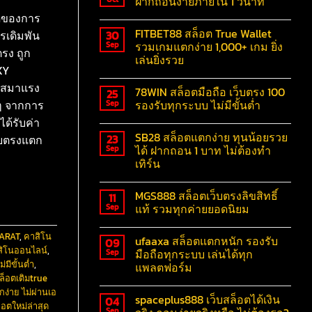
ฝากถอนง่ายภายใน 1 วินาที
ดีของการ
FITBET88 สล็อต True Wallet
30
รเดิมพัน
รวมเกมแตกง่าย 1,000+ เกม ยิ่ง
Sep
รง ถูก
เล่นยิ่งรวย
XY
ะแสมาแรง
78WIN สล็อตมือถือ เว็บตรง 100
25
รองรับทุกระบบ ไม่มีขั้นต่ำ
ยๆ จากการ
Sep
ด้รับค่า
SB28 สล็อตแตกง่าย ทุนน้อยรวย
23
ว็บตรงแตก
ได้ ฝากถอน 1 บาท ไม่ต้องทำ
Sep
เทิร์น
MGS888 สล็อตเว็บตรงลิขสิทธิ์
11
แท้ รวมทุกค่ายยอดนิยม
Sep
ARAT
,
คาสิโน
ufaaxa สล็อตแตกหนัก รองรับ
09
สิโนออนไลน์
,
มือถือทุกระบบ เล่นได้ทุก
Sep
มีขั้นต่ำ
,
แพลตฟอร์ม
ล็อตเติมtrue
ง่าย ไม่ผ่านเอ
spaceplus888 เว็บสล็อตได้เงิน
04
็อตใหม่ล่าสุด
Sep