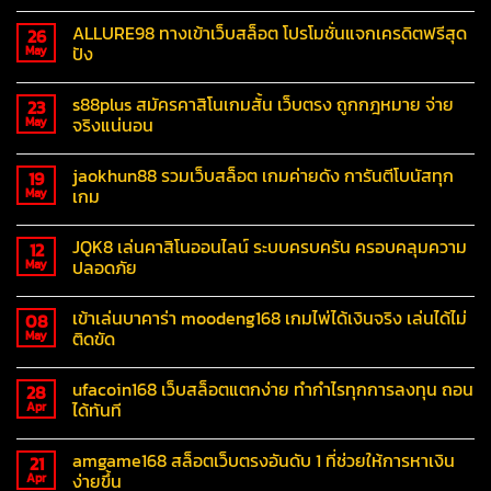
ALLURE98 ทางเข้าเว็บสล็อต โปรโมชั่นแจกเครดิตฟรีสุด
26
ปัง
May
s88plus สมัครคาสิโนเกมสั้น เว็บตรง ถูกกฎหมาย จ่าย
23
จริงแน่นอน
May
jaokhun88 รวมเว็บสล็อต เกมค่ายดัง การันตีโบนัสทุก
19
เกม
May
JQK8 เล่นคาสิโนออนไลน์ ระบบครบครัน ครอบคลุมความ
12
ปลอดภัย
May
เข้าเล่นบาคาร่า moodeng168 เกมไพ่ได้เงินจริง เล่นได้ไม่
08
ติดขัด
May
ufacoin168 เว็บสล็อตแตกง่าย ทำกำไรทุกการลงทุน ถอน
28
ได้ทันที
Apr
amgame168 สล็อตเว็บตรงอันดับ 1 ที่ช่วยให้การหาเงิน
21
ง่ายขึ้น
Apr