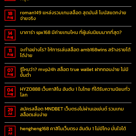
roman149 แหล่งรวมเกมสล็อต สุดมันส์ โบนัสแตกง่าย
18
จ่ายจริง
Aug
บาคาร่า spx168 มีค่ายเกมไหน ที่ผู้เล่นนิยมมากที่สุด?
14
Aug
จะทำอย่างไร? ให้การเล่นสล็อต amb168wins สร้างรายได้
11
ได้ง่าย
Aug
รู้ไหมว่า? mvp24h สล็อต true wallet ฝากถอนง่าย ไม่มี
07
ขั้นต่ำ
Aug
HYZO888 เว็บคาสิโน อันดับ 1 ในไทย ที่ได้รับความนิยมทั่ว
04
โลก
Aug
สมัครสล็อต MNDBET เว็บตรงไม่ผ่านเอเย่นต์ รวมเกม
29
สล็อตเล่นง่าย
Jul
hengheng168 คาสิโนเว็บตรง อันดับ 1 ไม่มีโกง มั่นใจได้
21
Jul