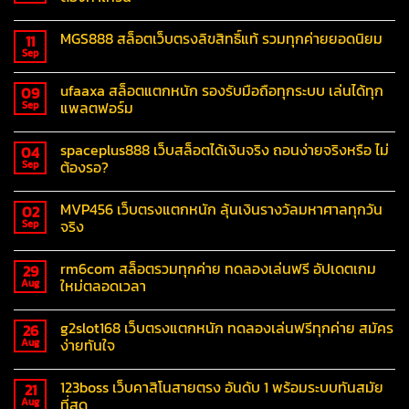
MGS888 สล็อตเว็บตรงลิขสิทธิ์แท้ รวมทุกค่ายยอดนิยม
11
Sep
ufaaxa สล็อตแตกหนัก รองรับมือถือทุกระบบ เล่นได้ทุก
09
แพลตฟอร์ม
Sep
spaceplus888 เว็บสล็อตได้เงินจริง ถอนง่ายจริงหรือ ไม่
04
ต้องรอ?
Sep
MVP456 เว็บตรงแตกหนัก ลุ้นเงินรางวัลมหาศาลทุกวัน
02
จริง
Sep
rm6com สล็อตรวมทุกค่าย ทดลองเล่นฟรี อัปเดตเกม
29
ใหม่ตลอดเวลา
Aug
g2slot168 เว็บตรงแตกหนัก ทดลองเล่นฟรีทุกค่าย สมัคร
26
ง่ายทันใจ
Aug
123boss เว็บคาสิโนสายตรง อันดับ 1 พร้อมระบบทันสมัย
21
ที่สุด
Aug