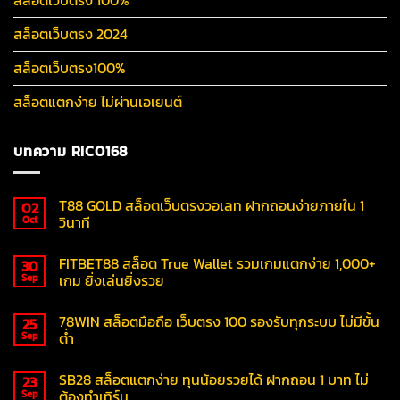
สล็อตเว็บตรง 2024
สล็อตเว็บตรง100%
สล็อตแตกง่าย ไม่ผ่านเอเยนต์
บทความ RICO168
T88 GOLD สล็อตเว็บตรงวอเลท ฝากถอนง่ายภายใน 1
02
วินาที
Oct
FITBET88 สล็อต True Wallet รวมเกมแตกง่าย 1,000+
30
เกม ยิ่งเล่นยิ่งรวย
Sep
78WIN สล็อตมือถือ เว็บตรง 100 รองรับทุกระบบ ไม่มีขั้น
25
ต่ำ
Sep
SB28 สล็อตแตกง่าย ทุนน้อยรวยได้ ฝากถอน 1 บาท ไม่
23
ต้องทำเทิร์น
Sep