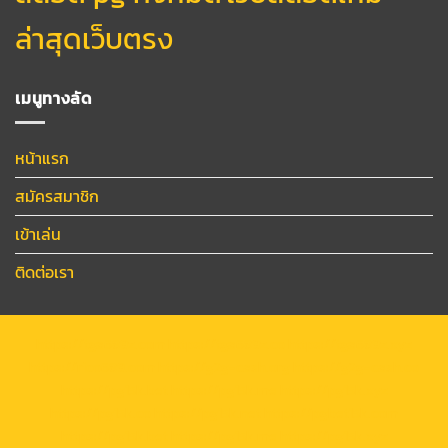
ล่าสุดเว็บตรง
เมนูทางลัด
หน้าแรก
สมัครสมาชิก
เข้าเล่น
ติดต่อเรา
https://tga689z.com
https://tga689z.co
https://tga689z.xyz
https://rico689.com
https://g2g-cash.org
https://g2g-cash.co
https://pg15k.bet
https://pg15k.me
https://pg15k.xyz
https://pg15k.co
https://pg15k.net
https://pgbet15k.com
https://pg15k.bet
https://pg15k.me
https://pg15k.xyz