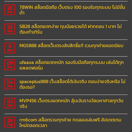
78WIN สล็อตมือถือ เว็บตรง 100 รองรับทุกระบบ ไม่มีขั้น
25
ต่ำ
Sep
SB28 สล็อตแตกง่าย ทุนน้อยรวยได้ ฝากถอน 1 บาท ไม่
23
ต้องทำเทิร์น
Sep
MGS888 สล็อตเว็บตรงลิขสิทธิ์แท้ รวมทุกค่ายยอดนิยม
11
Sep
ufaaxa สล็อตแตกหนัก รองรับมือถือทุกระบบ เล่นได้ทุก
09
แพลตฟอร์ม
Sep
spaceplus888 เว็บสล็อตได้เงินจริง ถอนง่ายจริงหรือ ไม่
04
ต้องรอ?
Sep
MVP456 เว็บตรงแตกหนัก ลุ้นเงินรางวัลมหาศาลทุกวัน
02
จริง
Sep
rm6com สล็อตรวมทุกค่าย ทดลองเล่นฟรี อัปเดตเกม
29
ใหม่ตลอดเวลา
Aug