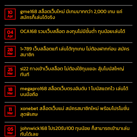
gme168 สล็อตเว็บใหม่ มีเกมมากกว่า 2,000 เกม แค่
10
สมัครก็เล่นได้จริง
Apr
OCA168 รวมเว็บสล็อต ลงทุนไม่มีขั้นต่ำ ทุนน้อยเล่นได้
04
Apr
1×789 เว็บสล็อตแท้ เล่นได้ทุกเกม ไม่ต้องฝากก่อน สมัคร
28
สมาชิก
Mar
sl22 ทางเข้าเว็บสล็อต ไม่ต้องใช้ทุนเยอะ ลุ้นโบนัสใหญ่
25
ทันที
Mar
megapro168 สล็อตเว็บตรงอันดับ 1 โบนัสแตกไว เล่นได้
18
บนมือถือ
Mar
xonebet สล็อตเว็บแม่ สมัครสมาชิกใหม่ พร้อมโปรโมชั่น
11
สุดพิเศษ
Mar
johnwick168 โปร20รับ100 ทุนน้อย ก็สามารถเข้ามาเล่น
05
กันได้เลย
Mar