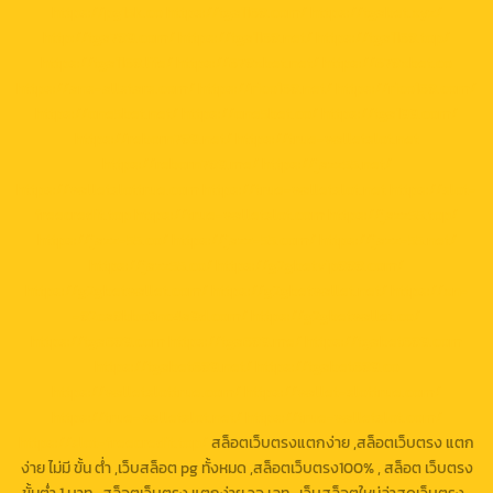
https://pg15k.co
https://tga1168.com/
https://tgabet.xyz/
http://tga789.com/
https://tga1168.net/
https://tga1168.top/
https://tga1168.life/
https://678xbet.net/
https://678xbet.co
https://ans-allstars.com/
https://rico168.net/
https://rico168.com/
https://one5bet.net/
https://one5bet.co/
https://tga199.com/
https://reborn789.net/
https://true-walletslot.net
https://reborn789.me/
https://jazz55.net/
https://walletslottrue.com
https://true-walletslot.net
https://slot-
freecredit.top
https://true-walletslot.com
https://jazz55.top/
https://jazz-55.co/
https://jazz-55.com/
https://jazz-55.net/
https://jazz55.co/
https://g2gbetvip888.com/
https://g2gbetwallet.com/
https://g2gbetwallet.net/
https://xn-
-82ca8bbo3nc4a9d.com/
https://g2gbetwallet.co/
https://tga689.com
https://tga689.me/
https://tgabet689.com
https://tgabet689.net/
https://tgabet689.co
https://walletslottrue.com/
https://wallet-slottrue.com/
https://true-walletslot.net/
https://true-walletslot.com/
https://slot-freecredit.top/
สล็อตเว็บตรงแตกง่าย ,สล็อตเว็บตรง แตก
ง่าย ไม่มี ขั้น ต่ํา ,เว็บสล็อต pg ทั้งหมด ,สล็อตเว็บตรง100% , สล็อต เว็บตรง
ขั้นต่ำ 1 บาท , สล็อตเว็บตรง แตกง่าย วอ เลท , เว็บสล็อตใหม่ล่าสุดเว็บตรง ,