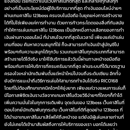
แจ้งถอน เรียกได้ว่าเป็นเว็บคาสิโนที่ดีที่สุด และกล้าให้ทุกสิ่งทุก
อย่างที่เป็นประโยชน์ต่อผู้ใช้บริการมากที่สุด ทำเงินออนไลน์ง่ายๆ
ผ่านเกมคาสิโน 123boss ครบจบในมือถือ ในยุคแห่งการสร้างราย
ได้ที่ไม่ใช่เพียงแค่การทำงาน ด้วยการก้าวกระโดดของสิ่งที่ทันสมัย
ทำให้การเล่นเกมคาสิโน 123boss เป็นอีกหนึ่งทางเลือกของการทำ
เงินผ่านทางออนไลน์ ที่น่าสนใจมากที่สุดในเวลานี้ เพียงแค่เข้าเล่น
เกมที่ชอบ ค้นหาความสนุกที่ใช่ ก็จะสามารถทำเงินเข้าสู่บัญชีไป
พร้อมๆกับความสนุกได้ทุกวัน รวมเกมคาสิโนทุกประเภทที่สามารถ
สร้างรายได้ได้จริง มาให้ใช้บริการแล้ววันนี้ผ่านทางหน้าจอมือถือ
พร้อมกับการให้บริการที่ครบครันมากที่สุด ผ่านระบบที่ได้มาตรฐาน
ครองใจเหล่านักเดิมพันตั้งแต่หน้าใหม่ไปจนถึงระดับเซียน อีกทั้ง
ยังมีการแนะนำถึงวิธีการเล่นให้สามารถทำเงินได้จริง RICO168
โดยที่ไม่ต้องศึกษาเทคนิคใดๆให้ยุ่งยาก เพียงแค่วางแผนการเล่นก็
มีโอกาสพิชิตเงินรางวัลจากเกมคาสิโนด้วยวิธีง่ายๆที่ใครๆก็ทำได้
เพิ่มความมั่นใจในทุกการเดิมพัน จุดเด่นของ 123boss เว็บคาสิโนที่
ตอบโจทย์นักเดิมพันทุกระดับ เว็บคาสิโนที่ดีที่สุดอย่าง 123boss ที่
ได้นำเอาเกมคาสิโนมาเสิร์ฟให้ถึงหน้าจอ แต่ยังมีผู้เล่นหลายท่านที่
ยังไม่เคยได้เข้ามาสัมผัสถึงการให้บริการของเรา บอกได้เลยว่า