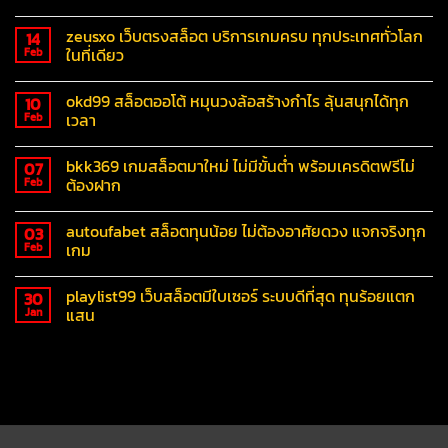
zeusxo เว็บตรงสล็อต บริการเกมครบ ทุกประเทศทั่วโลก
14
ในที่เดียว
Feb
okd99 สล็อตออโต้ หมุนวงล้อสร้างกำไร ลุ้นสนุกได้ทุก
10
เวลา
Feb
bkk369 เกมสล็อตมาใหม่ ไม่มีขั้นต่ำ พร้อมเครดิตฟรีไม่
07
ต้องฝาก
Feb
autoufabet สล็อตทุนน้อย ไม่ต้องอาศัยดวง แจกจริงทุก
03
เกม
Feb
playlist99 เว็บสล็อตมีใบเซอร์ ระบบดีที่สุด ทุนร้อยแตก
30
แสน
Jan