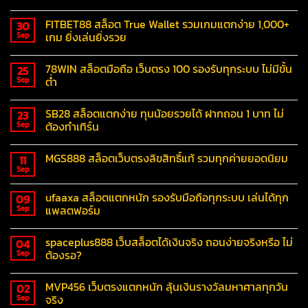
FITBET88 สล็อต True Wallet รวมเกมแตกง่าย 1,000+
30
เกม ยิ่งเล่นยิ่งรวย
Sep
78WIN สล็อตมือถือ เว็บตรง 100 รองรับทุกระบบ ไม่มีขั้น
25
ต่ำ
Sep
SB28 สล็อตแตกง่าย ทุนน้อยรวยได้ ฝากถอน 1 บาท ไม่
23
ต้องทำเทิร์น
Sep
MGS888 สล็อตเว็บตรงลิขสิทธิ์แท้ รวมทุกค่ายยอดนิยม
11
Sep
ufaaxa สล็อตแตกหนัก รองรับมือถือทุกระบบ เล่นได้ทุก
09
แพลตฟอร์ม
Sep
spaceplus888 เว็บสล็อตได้เงินจริง ถอนง่ายจริงหรือ ไม่
04
ต้องรอ?
Sep
MVP456 เว็บตรงแตกหนัก ลุ้นเงินรางวัลมหาศาลทุกวัน
02
จริง
Sep