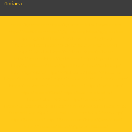
ติดต่อเรา
https://tga689z.com
https://tga689z.co
https://tga689z.xyz
https://rico689.com
https://g2g-cash.org
https://g2g-cash.co
https://pg15k.bet
https://pg15k.me
https://pg15k.xyz
https://pg15k.co
https://pg15k.net
https://pgbet15k.com
https://pg15k.bet
https://pg15k.me
https://pg15k.xyz
https://pg15k.co
https://tga1168.com/
https://tgabet.xyz/
http://tga789.com/
https://tga1168.net/
https://tga1168.top/
https://tga1168.life/
https://678xbet.net/
https://678xbet.co
https://ans-allstars.com/
https://rico168.net/
https://rico168.com/
https://one5bet.net/
https://one5bet.co/
https://tga199.com/
https://reborn789.net/
https://true-walletslot.net
https://reborn789.me/
https://jazz55.net/
https://walletslottrue.com
https://true-walletslot.net
https://slot-
freecredit.top
https://true-walletslot.com
https://jazz55.top/
https://jazz-55.co/
https://jazz-55.com/
https://jazz-55.net/
https://jazz55.co/
https://g2gbetvip888.com/