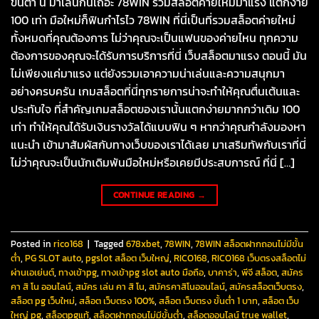
ขั้นต่ำ นี้ มาเล่นกันเถอะ 78WIN รวมสล็อตค่ายใหม่มาแรง แตกง่าย
100 เท่า มือใหม่ก็ฟินกำไรไว 78WIN ที่นี่เป็นที่รวมสล็อตค่ายใหม่
ทั้งหมดที่คุณต้องการ ไม่ว่าคุณจะเป็นแฟนของค่ายไหน ทุกความ
ต้องการของคุณจะได้รับการบริการที่นี่ เว็บสล็อตมาแรง ตอนนี้ มัน
ไม่เพียงแค่มาแรง แต่ยังรวมเอาความน่าเล่นและความสนุกมา
อย่างครบครัน เกมสล็อตที่นี่ทุกรายการน่าจะทำให้คุณตื่นเต้นและ
ประทับใจ ที่สำคัญเกมสล็อตของเรานั้นแตกง่ายมากกว่าเดิม 100
เท่า ทำให้คุณได้รับเงินรางวัลได้แบบฟิน ๆ หากว่าคุณกำลังมองหา
แนะนำ เข้ามาสัมผัสกับทางเว็บของเราได้เลย มาเสริมทัพกับเราที่นี่
ไม่ว่าคุณจะเป็นนักเดิมพันมือใหม่หรือเคยมีประสบการณ์ ที่นี่ […]
CONTINUE READING
→
Posted in
rico168
|
Tagged
678xbet
,
78WIN
,
78WIN สล็อตฝากถอนไม่มีขั้น
ต่ำ
,
PG SLOT auto
,
pgslot สล็อต เว็บใหญ่
,
RICO168
,
RICO168 เว็บตรงสล็อตไม่
ผ่านเอเย่นต์
,
ทางเข้าpg
,
ทางเข้าpg slot auto มือถือ
,
บาคาร่า
,
พีจี สล็อต
,
สมัคร
คา สิ โน ออนไลน์
,
สมัคร เล่น คา สิ โน
,
สมัครคาสิโนออนไลน์
,
สมัครสล็อตเว็บตรง
,
สล็อต pg เว็บใหม่
,
สล็อต เว็บตรง 100%
,
สล็อต เว็บตรง ขั้นต่ำ 1 บาท
,
สล็อต เว็บ
ใหญ่ pg
,
สล็อตpgแท้
,
สล็อตฝากถอนไม่มีขั้นต่ำ
,
สล็อตออนไลน์ true wallet
,