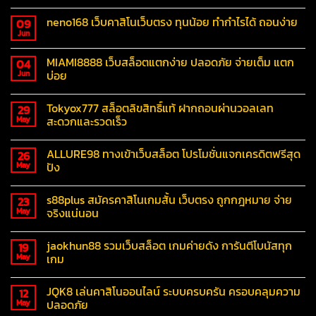
neno168 เว็บคาสิโนเว็บตรง ทุนน้อย ทำกำไรได้ ถอนง่าย
09
Jun
MIAMI8888 เว็บสล็อตแตกง่าย ปลอดภัย จ่ายเต็ม แตก
04
บ่อย
Jun
Tokyox777 สล็อตลิขสิทธิ์แท้ ฝากถอนผ่านวอลเลท
29
สะดวกและรวดเร็ว
May
ALLURE98 ทางเข้าเว็บสล็อต โปรโมชั่นแจกเครดิตฟรีสุด
26
ปัง
May
s88plus สมัครคาสิโนเกมสั้น เว็บตรง ถูกกฎหมาย จ่าย
23
จริงแน่นอน
May
jaokhun88 รวมเว็บสล็อต เกมค่ายดัง การันตีโบนัสทุก
19
เกม
May
JQK8 เล่นคาสิโนออนไลน์ ระบบครบครัน ครอบคลุมความ
12
ปลอดภัย
May