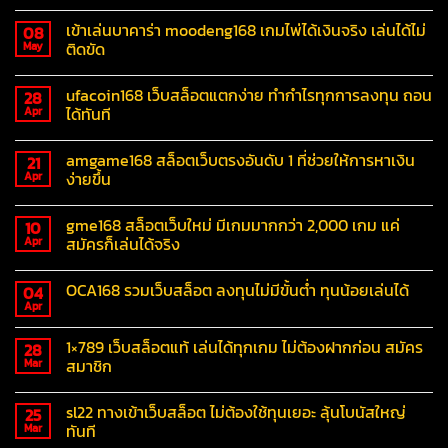
เข้าเล่นบาคาร่า moodeng168 เกมไพ่ได้เงินจริง เล่นได้ไม่
08
ติดขัด
May
ufacoin168 เว็บสล็อตแตกง่าย ทำกำไรทุกการลงทุน ถอน
28
ได้ทันที
Apr
amgame168 สล็อตเว็บตรงอันดับ 1 ที่ช่วยให้การหาเงิน
21
ง่ายขึ้น
Apr
gme168 สล็อตเว็บใหม่ มีเกมมากกว่า 2,000 เกม แค่
10
สมัครก็เล่นได้จริง
Apr
OCA168 รวมเว็บสล็อต ลงทุนไม่มีขั้นต่ำ ทุนน้อยเล่นได้
04
Apr
1×789 เว็บสล็อตแท้ เล่นได้ทุกเกม ไม่ต้องฝากก่อน สมัคร
28
สมาชิก
Mar
sl22 ทางเข้าเว็บสล็อต ไม่ต้องใช้ทุนเยอะ ลุ้นโบนัสใหญ่
25
ทันที
Mar