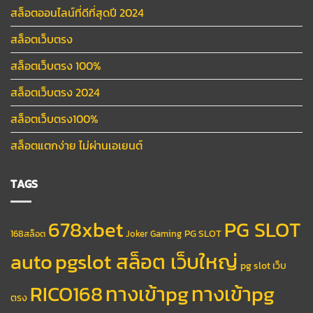
สล็อตออนไลน์ที่ดีที่สุดปี 2024
สล็อตเว็บตรง
สล็อตเว็บตรง 100%
สล็อตเว็บตรง 2024
สล็อตเว็บตรง100%
สล็อตแตกง่าย ไม่ผ่านเอเยนต์
TAGS
678xbet
PG SLOT
PG SLOT
168สล็อต
Joker Gaming
auto
pgslot สล็อต เว็บใหญ่
pg slot เว็บ
RICO168
ทางเข้าpg
ทางเข้าpg
ตรง