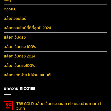
rico168
สล็อตออนไลน์
สล็อตออนไลน์ที่ดีที่สุดปี 2024
สล็อตเว็บตรง
สล็อตเว็บตรง 100%
สล็อตเว็บตรง 2024
สล็อตเว็บตรง100%
สล็อตแตกง่าย ไม่ผ่านเอเยนต์
บทความ RICO168
T88 GOLD สล็อตเว็บตรงวอเลท ฝากถอนง่ายภายใน 1
02
วินาที
Oct