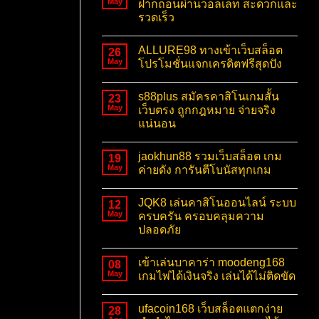
May
ฝากถอนผ่านวอลเลท สะดวกและ
รวดเร็ว
ALLURE98 ทางเข้าเว็บสล็อต
26
May
โปรโมชั่นแจกเครดิตฟรีสุดปัง
s88plus สมัครคาสิโนเกมสั้น
23
May
เว็บตรง ถูกกฎหมาย จ่ายจริง
แน่นอน
jaokhun88 รวมเว็บสล็อต เกม
19
May
ค่ายดัง การันตีโบนัสทุกเกม
JQK8 เล่นคาสิโนออนไลน์ ระบบ
12
May
ครบครัน ครอบคลุมความ
ปลอดภัย
เข้าเล่นบาคาร่า moodeng168
08
May
เกมไพ่ได้เงินจริง เล่นได้ไม่ติดขัด
ufacoin168 เว็บสล็อตแตกง่าย
28