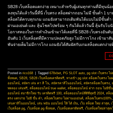
SB28 เว็บสล็อตแตกง่าย เหมาะสำหรับผู้เล่นทุกท่านที่มีทุนน้
ลงทุนได้แล้ววันนี้ที่นี่ เว็บตรง สล็อตฝากถอน ไม่มี ขั้นต่ำ 
สล็อตได้ครบทุกเกม แถมยังสามารถเดิมพันได้แบบไม่มีขั้นต่ำ เริ
ผ่านเอเย่นต์ และ ลุ้นโชคไปพร้อม ๆ กันได้แล้ววันนี้ ลุ้นรั
โอกาสทองในการทำเงินเข้ามาได้เลยที่นี่ SB28 เว็บตรงอันดับ 
อันดับ 1 เว็บสล็อตที่มีความปลอดภัยสูง ไม่มีการโกง เข้ามาสัมผั
พันจ่ายเต็มไม่มีการโกง แถมยังได้สัมผัสกับเกมสล็อตแตกง่ายที่
C
Posted in
rico168
|
Tagged
678xbet
,
PG SLOT auto
,
pg slot เว็บตรง ไม่
ทั้งหมด
,
SB28
,
SB28 เว็บสล็อตเครดิตฟรี
,
ทางเข้า pg slot สล็อตเว็บตรง ไม่ผ
ออนไลน์
,
สมัคร เล่น คา สิ โน
,
สมัครคาสิโนออนไลน์
,
สมัครสล็อตเว็บตรง
,
ทดลอง เล่นฟรี
,
สล็อตออนไลน์ true wallet
,
สล็อตออนไลน์ ฝาก ถอน ไม่มีขั้น
ออนไลน์ สมาชิกใหม่ รับ เครดิตฟรี 100
,
สล็อตออนไลน์ที่ดีที่สุดปี 2024
,
สล็อ
ตรง แตกง่าย ไม่มี ขั้น ต่ํา
,
สล็อตเว็บตรง ไม่ผ่านเอเย่นต์
,
สล็อตเว็บตรง100%
เล่นคาสิโนออนไลน์
,
เล่น พนัน ออนไลน์ ให้ ได้ เงิน
,
เว็บ สล็อต ใหม่ ล่าสุด
,
เ
เว็บสล็อต pg
,
เว็บสล็อต pg ทั้งหมด
,
เว็บสล็อตเครดิตฟรี
,
เว็บสล็อตใหม่ล่าสุดเ