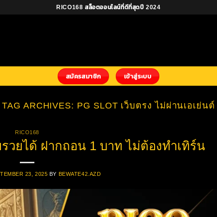
RICO168 สล็อตออนไลน์ที่ดีที่สุดปี 2024
สมัครสมาชิก
เข้าสู่ระบบ
TAG ARCHIVES:
PG SLOT เว็บตรง ไม่ผ่านเอเย่นต์
RICO168
รวยได้ ฝากถอน 1 บาท ไม่ต้องทำเทิร์น
TEMBER 23, 2025
BY
BEWATE42.AZD