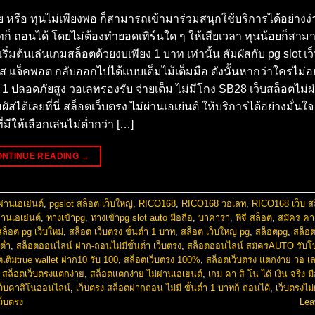
อย หรือ ทุนไม่เพียงพอ ก็สามารถเข้ามาร่วมสนุกใช้บริการได้อย่างง
1 บาทก็ ถอนได้ โดยไม่ต้องทำยอดเทิร์นใด ๆ ให้เสียเวลา ทุนน้อยก็สา
่มต้นเล่นเกมสล็อตด้วยงบเพียง 1 บาท เท่านั้น สัมผัสกับ pg slot เว
บโบนัส แจ็คพอต กลับออกไปได้แบบเต็มไม้เต็มมือ ดังนั้นหากว่าใครไ
1 ปลอดภัยสูง วอเลทรองรับ จ่ายเต็ม ไม่มีโกง SB28 เว็บสล็อตไม่ผ่
สได้เลยที่นี่ สล็อตเว็บตรง ไม่ผ่านเอเย่นต์ ให้บริการได้อย่างมั่นใ
มีให้เลือกเล่นไม่ต่ำกว่า […]
ONTINUE READING
→
ผ่านเอเย่นต์
,
pgslot สล็อต เว็บใหญ่
,
RICO168
,
RICO168 วอเลท
,
RICO168 เว็บ ส
่านเอเย่นต์
,
ทางเข้าpg
,
ทางเข้าpg slot auto มือถือ
,
บาคาร่า
,
พีจี สล็อต
,
สมัคร คา
สล็อต pg เว็บใหม่
,
สล็อต เว็บตรง ขั้นต่ำ 1 บาท
,
สล็อต เว็บใหญ่ pg
,
สล็อตpg
,
สล็อต
ต่ำ
,
สล็อตออนไลน์ ฝาก-ถอนไม่มีขั้นต่ํา เว็บตรง
,
สล็อตออนไลน์ สมัครAUTO รับโ
ตเติมtrue wallet ฝาก10 รับ 100
,
สล็อตเว็บตรง 100%
,
สล็อตเว็บตรง แตกง่าย วอ เ
,
สล็อตเว็บตรงแตกง่าย
,
สล็อตแตกง่าย ไม่ผ่านเอเยนต์
,
เกม คา สิ โน ได้ เงิน จริง มื
ว็บคาสิโนออนไลน์
,
เว็บตรง สล็อตฝากถอน ไม่มี ขั้นต่ำ 1 บาทก็ ถอนได้
,
เว็บตรงไม่
ว็บตรง
Lea