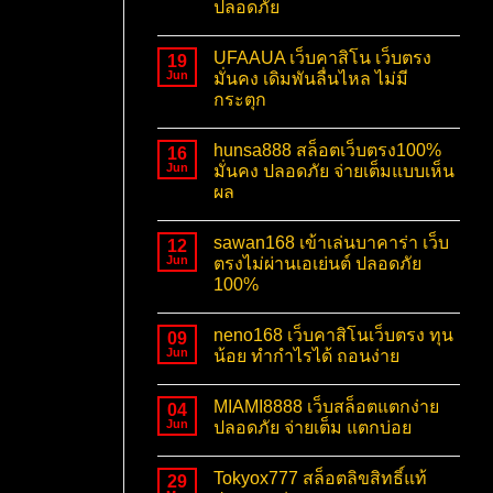
ปลอดภัย
UFAAUA เว็บคาสิโน เว็บตรง
19
Jun
มั่นคง เดิมพันลื่นไหล ไม่มี
กระตุก
hunsa888 สล็อตเว็บตรง100%
16
Jun
มั่นคง ปลอดภัย จ่ายเต็มแบบเห็น
ผล
sawan168 เข้าเล่นบาคาร่า เว็บ
12
Jun
ตรงไม่ผ่านเอเย่นต์ ปลอดภัย
100%
neno168 เว็บคาสิโนเว็บตรง ทุน
09
Jun
น้อย ทำกำไรได้ ถอนง่าย
MIAMI8888 เว็บสล็อตแตกง่าย
04
Jun
ปลอดภัย จ่ายเต็ม แตกบ่อย
Tokyox777 สล็อตลิขสิทธิ์แท้
29