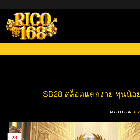
Skip
to
content
SB28 สล็อตแตกง่าย ทุนน้อย
POSTED ON
SEP
23