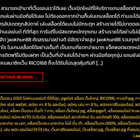
ารถเข้ามาที่เว็บของเราได้เลย เว็บเปิดใหม่ที่ให้บริการเกมสล็อตค่าย
ถเล่นผ่านมือถือได้เลย ไม่ต้องออกจากบ้านก็เล่นเกมสล็อตได้ ท่านจะได้
ารอัปเดตทุกสัปดาห์ เล่นสล็อตได้แบบไม่มีกระตุก สร้างรายได้ไม่ขาดต
เอเย่นต์ ที่ดีที่สุด การันตีโบนัสแตกหนักทุกเกม สร้างรายได้อย่างไม่มีที
สุดฮิต jaokhun88 คัดสรรมาอย่างดี มีอัตราจ่ายสูง jaokhun88 รวมทุกค
ำไร ในเกมสล็อตได้อย่างเต็มที่ เป็นเกมที่แตกง่ายมาก แจ็คพอตแตกหนัก
ครดิตฟรีไม่ต้องฝาก เป็นเว็บที่เข้าเล่นได้ง่ายๆ ผ่านมือถือทุกรุ่น แถมยั
ัครสมาชิกเว็บ RICO168 ก็จะได้รับโปรสุดคุ้มทันที […]
ONTINUE READING
→
ว็บตรง 2025 ไม่ผ่านเอเย่นต์ ที่ดีที่สุด
,
pgslot สล็อต เว็บใหญ่
,
RICO168
,
ทางเข้าpg
,
ทา
มัคร slot wallet
,
สมัคร คา สิ โน ออนไลน์
,
สมัคร เล่น คา สิ โน
,
สมัครคาสิโนออนไลน์
,
สม
บใหม่
,
สล็อต เว็บตรง ขั้นต่ำ 1 บาท
,
สล็อต เว็บใหญ่ pg
,
สล็อตpgแท้
,
สล็อตออนไลน์ true
อนไลน์ สมัครAUTO รับโบนัส
,
สล็อตออนไลน์ สมาชิกใหม่ รับ เครดิตฟรี 100
,
สล็อตออนไลน์
แตกง่าย วอ เลท
,
สล็อตเว็บตรง แตกง่าย ไม่มี ขั้น ต่ํา
,
สล็อตเว็บตรง100%
,
สล็อตเว็บตร
น์
,
เล่น พนัน ออนไลน์ ให้ ได้ เงิน
,
เว็บคาสิโนออนไลน์
,
เว็บสล็อต pg
,
เว็บสล็อต pg ทั้งหมด
Lea