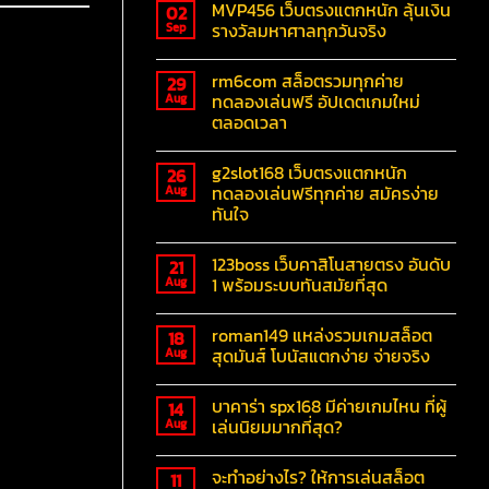
MVP456 เว็บตรงแตกหนัก ลุ้นเงิน
02
รางวัลมหาศาลทุกวันจริง
Sep
rm6com สล็อตรวมทุกค่าย
29
ทดลองเล่นฟรี อัปเดตเกมใหม่
Aug
ตลอดเวลา
g2slot168 เว็บตรงแตกหนัก
26
ทดลองเล่นฟรีทุกค่าย สมัครง่าย
Aug
ทันใจ
123boss เว็บคาสิโนสายตรง อันดับ
21
1 พร้อมระบบทันสมัยที่สุด
Aug
roman149 แหล่งรวมเกมสล็อต
18
สุดมันส์ โบนัสแตกง่าย จ่ายจริง
Aug
บาคาร่า spx168 มีค่ายเกมไหน ที่ผู้
14
เล่นนิยมมากที่สุด?
Aug
จะทำอย่างไร? ให้การเล่นสล็อต
11