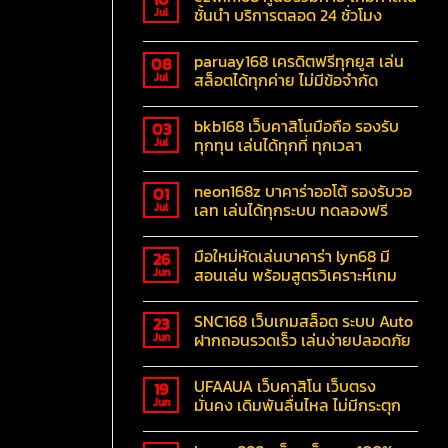
ชั้นนำ บริการตลอด 24 ชั่วโมง
Jul
paruay168 เครดิตฟรีทุกยูส เล่น
08
สล็อตได้ทุกค่าย ไม่มีข้อจำกัด
Jul
bkb168 เว็บคาสิโนมือถือ รองรับ
03
ทุกทุน เล่นได้ทุกที่ ทุกเวลา
Jul
neon168z บาคาร่าออโต้ รองรับวอ
01
เลท เล่นได้ทุกระบบ ทดลองฟรี
Jul
มือใหม่หัดเล่นบาคาร่า lyn68 มี
26
สอนเล่น พร้อมสูตรวิเคราะห์เกม
Jun
SNC168 เว็บเกมสล็อต ระบบ Auto
23
ฝากถอนรวดเร็ว เล่นง่ายปลอดภัย
Jun
UFAAUA เว็บคาสิโน เว็บตรง
19
มั่นคง เดิมพันลื่นไหล ไม่มีกระตุก
Jun