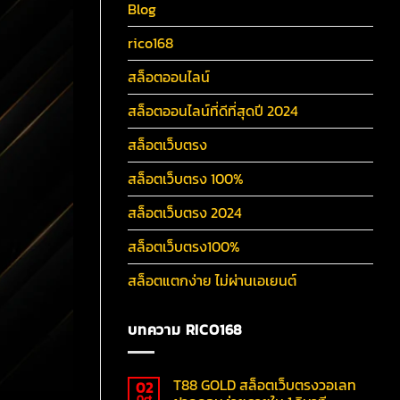
Blog
rico168
สล็อตออนไลน์
สล็อตออนไลน์ที่ดีที่สุดปี 2024
สล็อตเว็บตรง
สล็อตเว็บตรง 100%
สล็อตเว็บตรง 2024
สล็อตเว็บตรง100%
สล็อตแตกง่าย ไม่ผ่านเอเยนต์
บทความ RICO168
T88 GOLD สล็อตเว็บตรงวอเลท
02
Oct