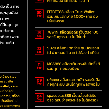
ฝากถอนง่ายภายใน 1 วินาที
ดัง เป็น ทาง
FITBET88 สล็อต True Wallet
30
สนุกสุดมันส์
รวมเกมแตกง่าย 1,000+ เกม ยิ่ง
Sep
อน ภาพ
เล่นยิ่งรวย
่สิ้นสุด ทุก
่ายดังเกม
78WIN สล็อตมือถือ เว็บตรง 100
25
รองรับทุกระบบ ไม่มีขั้นต่ำ
ที่สุด เพราะ
Sep
งมีระบบทัน
SB28 สล็อตแตกง่าย ทุนน้อยรวย
23
ได้ ฝากถอน 1 บาท ไม่ต้องทำเทิร์น
Sep
MGS888 สล็อตเว็บตรงลิขสิทธิ์แท้
11
รวมทุกค่ายยอดนิยม
Sep
งเข้าpg slot
ufaaxa สล็อตแตกหนัก รองรับมือ
09
ัครสมาชิก
ถือทุกระบบ เล่นได้ทุกแพลตฟอร์ม
Sep
 wallet
,
สล็อต
ที่ดีที่สุดปี
spaceplus888 เว็บสล็อตได้เงิน
04
งแตกง่าย
,
สล็อต
จริง ถอนง่ายจริงหรือ ไม่ต้องรอ?
Sep
,
เว็บสล็อตใหม่
ve a comment