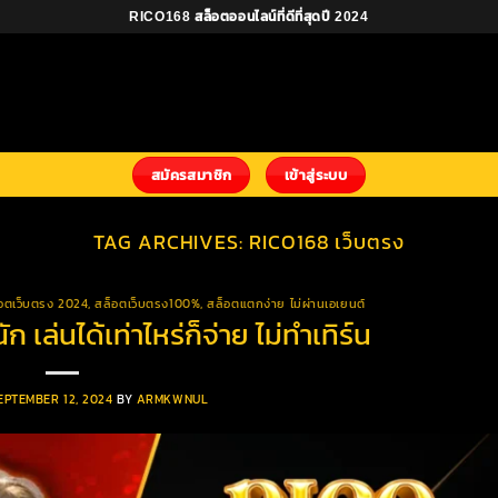
RICO168 สล็อตออนไลน์ที่ดีที่สุดปี 2024
สมัครสมาชิก
เข้าสู่ระบบ
TAG ARCHIVES:
RICO168 เว็บตรง
อตเว็บตรง 2024
,
สล็อตเว็บตรง100%
,
สล็อตแตกง่าย ไม่ผ่านเอเยนต์
เล่นได้เท่าไหร่ก็จ่าย ไม่ทำเทิร์น
EPTEMBER 12, 2024
BY
ARMKWNUL