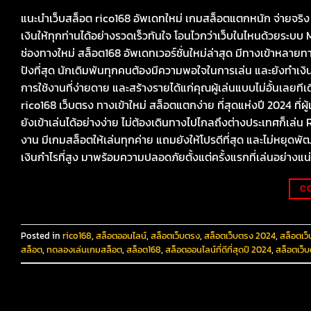
แนะนำเว็บสล็อต rico168 อัพเดทใหม่ เกมสล็อตแตกหนัก จ่ายจริง เล่
เงินให้ทุกท่านได้อย่างรวดเร็วทันใจ โอนไวกว่าเว็บในไหนด้วยระบบ 
ช่องทางใหม่ สล็อต168 อัพเดทเวอร์ชั่นใหม่ล่าสุด มีทางเข้าหลายท
ปังที่สุด นักเดิมพันทุกคนต้องมีความพอใจในการเล่น และยังทำเงิน
การใช้งานที่ง่ายดาย และสร้างรายได้แก่คุณผู้เล่นแบบไม่อั้นเลยท
rico168 เว็บตรง ทางเข้าใหม่ สล็อตแตกง่าย ที่สุดแห่งปี 2024 ที่ผู
ยังเข้าเล่นได้อย่างง่าย ไม่ต้องเดินทางไปไกลถึงต่างประเทศก็เล่น R
งาน มีเกมสล็อตให้เล่นทุกค่าย แถมยังให้โปรดีที่สุด และไม่หยุดพัฒน
เงินกำไรที่สูง มาพร้อมความปลอดภัยตั้งแต่ครั้งแรกที่เล่นอย่างแน
C
Posted in
rico168
,
สล็อตออนไลน์
,
สล็อตเว็บตรง
,
สล็อตเว็บตรง 2024
,
สล็อตเว
สล็อต
,
ทดลองเล่นเกมสล็อต
,
สล็อต168
,
สล็อตออนไลน์ที่ดีที่สุดปี 2024
,
สล็อตเว็