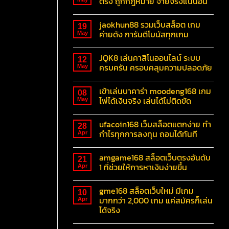
ตรง ถูกกฎหมาย จ่ายจริงแน่นอน
jaokhun88 รวมเว็บสล็อต เกม
19
ค่ายดัง การันตีโบนัสทุกเกม
May
JQK8 เล่นคาสิโนออนไลน์ ระบบ
12
ครบครัน ครอบคลุมความปลอดภัย
May
เข้าเล่นบาคาร่า moodeng168 เกม
08
ไพ่ได้เงินจริง เล่นได้ไม่ติดขัด
May
ufacoin168 เว็บสล็อตแตกง่าย ทำ
28
กำไรทุกการลงทุน ถอนได้ทันที
Apr
amgame168 สล็อตเว็บตรงอันดับ
21
1 ที่ช่วยให้การหาเงินง่ายขึ้น
Apr
gme168 สล็อตเว็บใหม่ มีเกม
10
มากกว่า 2,000 เกม แค่สมัครก็เล่น
Apr
ได้จริง