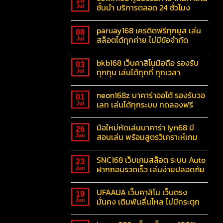
ชั้นนำ บริการตลอด 24 ชั่วโมง
Jul
paruay168 เครดิตฟรีทุกยูส เล่น
08
สล็อตได้ทุกค่าย ไม่มีข้อจำกัด
Jul
bkb168 เว็บคาสิโนมือถือ รองรับ
03
ทุกทุน เล่นได้ทุกที่ ทุกเวลา
Jul
neon168z บาคาร่าออโต้ รองรับวอ
01
เลท เล่นได้ทุกระบบ ทดลองฟรี
Jul
มือใหม่หัดเล่นบาคาร่า lyn68 มี
26
สอนเล่น พร้อมสูตรวิเคราะห์เกม
Jun
SNC168 เว็บเกมสล็อต ระบบ Auto
23
ฝากถอนรวดเร็ว เล่นง่ายปลอดภัย
Jun
UFAAUA เว็บคาสิโน เว็บตรง
19
มั่นคง เดิมพันลื่นไหล ไม่มีกระตุก
Jun