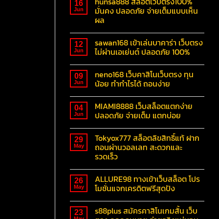
hunsa888 สล็อตเว็บตรง100%
16
มั่นคง ปลอดภัย จ่ายเต็มแบบเห็น
Jun
ผล
sawan168 เข้าเล่นบาคาร่า เว็บตรง
12
ไม่ผ่านเอเย่นต์ ปลอดภัย 100%
Jun
neno168 เว็บคาสิโนเว็บตรง ทุน
09
น้อย ทำกำไรได้ ถอนง่าย
Jun
MIAMI8888 เว็บสล็อตแตกง่าย
04
ปลอดภัย จ่ายเต็ม แตกบ่อย
Jun
Tokyox777 สล็อตลิขสิทธิ์แท้ ฝาก
29
ถอนผ่านวอลเลท สะดวกและ
May
รวดเร็ว
ALLURE98 ทางเข้าเว็บสล็อต โปร
26
โมชั่นแจกเครดิตฟรีสุดปัง
May
s88plus สมัครคาสิโนเกมสั้น เว็บ
23
May