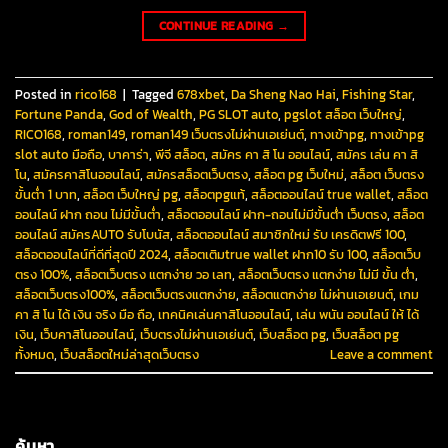
CONTINUE READING
→
Posted in
rico168
|
Tagged
678xbet
,
Da Sheng Nao Hai
,
Fishing Star
,
Fortune Panda
,
God of Wealth
,
PG SLOT auto
,
pgslot สล็อต เว็บใหญ่
,
RICO168
,
roman149
,
roman149 เว็บตรงไม่ผ่านเอเย่นต์
,
ทางเข้าpg
,
ทางเข้าpg
slot auto มือถือ
,
บาคาร่า
,
พีจี สล็อต
,
สมัคร คา สิ โน ออนไลน์
,
สมัคร เล่น คา สิ
โน
,
สมัครคาสิโนออนไลน์
,
สมัครสล็อตเว็บตรง
,
สล็อต pg เว็บใหม่
,
สล็อต เว็บตรง
ขั้นต่ำ 1 บาท
,
สล็อต เว็บใหญ่ pg
,
สล็อตpgแท้
,
สล็อตออนไลน์ true wallet
,
สล็อต
ออนไลน์ ฝาก ถอน ไม่มีขั้นต่ำ
,
สล็อตออนไลน์ ฝาก-ถอนไม่มีขั้นต่ํา เว็บตรง
,
สล็อต
ออนไลน์ สมัครAUTO รับโบนัส
,
สล็อตออนไลน์ สมาชิกใหม่ รับ เครดิตฟรี 100
,
สล็อตออนไลน์ที่ดีที่สุดปี 2024
,
สล็อตเติมtrue wallet ฝาก10 รับ 100
,
สล็อตเว็บ
ตรง 100%
,
สล็อตเว็บตรง แตกง่าย วอ เลท
,
สล็อตเว็บตรง แตกง่าย ไม่มี ขั้น ต่ํา
,
สล็อตเว็บตรง100%
,
สล็อตเว็บตรงแตกง่าย
,
สล็อตแตกง่าย ไม่ผ่านเอเยนต์
,
เกม
คา สิ โน ได้ เงิน จริง มือ ถือ
,
เทคนิคเล่นคาสิโนออนไลน์
,
เล่น พนัน ออนไลน์ ให้ ได้
เงิน
,
เว็บคาสิโนออนไลน์
,
เว็บตรงไม่ผ่านเอเย่นต์
,
เว็บสล็อต pg
,
เว็บสล็อต pg
ทั้งหมด
,
เว็บสล็อตใหม่ล่าสุดเว็บตรง
Leave a comment
ค้นหา