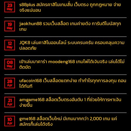
s88plus สมัครคาสิโนเกมสั้น เว็บตรง ถูกกฎหมาย จ่าย
23
จริงแน่นอน
May
jaokhun88 รวมเว็บสล็อต เกมค่ายดัง การันตีโบนัสทุก
19
เกม
May
JQK8 เล่นคาสิโนออนไลน์ ระบบครบครัน ครอบคลุมความ
12
ปลอดภัย
May
เข้าเล่นบาคาร่า moodeng168 เกมไพ่ได้เงินจริง เล่นได้ไม่
08
ติดขัด
May
ufacoin168 เว็บสล็อตแตกง่าย ทำกำไรทุกการลงทุน ถอน
28
ได้ทันที
Apr
amgame168 สล็อตเว็บตรงอันดับ 1 ที่ช่วยให้การหาเงิน
21
ง่ายขึ้น
Apr
gme168 สล็อตเว็บใหม่ มีเกมมากกว่า 2,000 เกม แค่
10
สมัครก็เล่นได้จริง
Apr