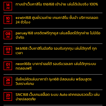
ทางเข้าเว็บคาสิโน thb168 เข้าง่าย เล่นได้เงินจริง 100%
14
Jul
ezwin168 ศูนย์รวมค่าย เกมคาสิโน ชั้นนำ บริการตลอด
10
24 ชั่วโมง
Jul
paruay168 เครดิตฟรีทุกยูส เล่นสล็อตได้ทุกค่าย ไม่มีข้อ
08
จำกัด
Jul
bkb168 เว็บคาสิโนมือถือ รองรับทุกทุน เล่นได้ทุกที่ ทุก
03
เวลา
Jul
neon168z บาคาร่าออโต้ รองรับวอเลท เล่นได้ทุกระบบ
01
ทดลองฟรี
Jul
มือใหม่หัดเล่นบาคาร่า lyn68 มีสอนเล่น พร้อมสูตร
26
วิเคราะห์เกม
Jun
SNC168 เว็บเกมสล็อต ระบบ Auto ฝากถอนรวดเร็ว เล่น
23
ง่ายปลอดภัย
Jun