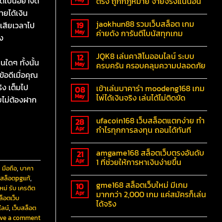
้เป็นอย่างดี
ตรง ถูกกฎหมาย จ่ายจริงแน่นอน
ายได้เงิน
jaokhun88 รวมเว็บสล็อต เกม
19
องเสียเวลาไป
ค่ายดัง การันตีโบนัสทุกเกม
May
อง
JQK8 เล่นคาสิโนออนไลน์ ระบบ
12
นใดๆ ทั้งนั้น
ครบครัน ครอบคลุมความปลอดภัย
May
้อดีเมื่อคุณ
ิง เต็มไป
เข้าเล่นบาคาร่า moodeng168 เกม
08
ไพ่ได้เงินจริง เล่นได้ไม่ติดขัด
May
ลยไม่ต้องฝาก
ufacoin168 เว็บสล็อตแตกง่าย ทำ
28
กำไรทุกการลงทุน ถอนได้ทันที
Apr
amgame168 สล็อตเว็บตรงอันดับ
21
1 ที่ช่วยให้การหาเงินง่ายขึ้น
Apr
 มือถือ
,
บาคา
สล็อตpgแท้
,
gme168 สล็อตเว็บใหม่ มีเกม
10
ม่ รับ เครดิต
มากกว่า 2,000 เกม แค่สมัครก็เล่น
Apr
ล็อตเว็บ
ได้จริง
ไลน์
,
เว็บสล็อต
ve a comment