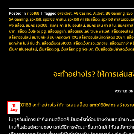
Posted in
rico168
|
Tagged
678xbet
,
AG Casino
,
Allbet
,
BG Gaming
,
Evo
SA Gaming
,
spx168
,
spx168 คาสิโน
,
spx168 คาสิโนสล็อต
,
spx168 คาสิโนออนไล
พีจี สล็อต
,
สมัคร spx168
,
สมัคร คา สิ โน ออนไลน์
,
สมัคร เล่น คา สิ โน
,
สมัครคาสิ
บาท
,
สล็อต เว็บใหญ่ pg
,
สล็อตpgแท้
,
สล็อตออนไลน์ true wallet
,
สล็อตออนไลน์ ฝ
สล็อตออนไลน์ สมาชิกใหม่ รับ เครดิตฟรี 100
,
สล็อตออนไลน์ที่ดีที่สุดปี 2024
,
สล็อ
แตกง่าย ไม่มี ขั้น ต่ํา
,
สล็อตเว็บตรง100%
,
สล็อตเว็บตรงแตกง่าย
,
สล็อตแตกง่าย ไ
เว็บคาสิโนออนไลน์
,
เว็บสล็อต pg
,
เว็บสล็อต pg ทั้งหมด
,
เว็บสล็อตใหม่ล่าสุดเว็บต
จะทำอย่างไร? ให้การเล่นส
POSTED O
11
Aug
ในทุกวันนี้การเข้าถึงเกมสล็อตก็เป็นอะไรที่ค่อนข้างง่ายแค่เข้าม
ไหนก็แล้วแต่ความชอบ เราได้มีการพัฒนาขึ้นมาใหม่ให้ทันสมัยกว่าเด