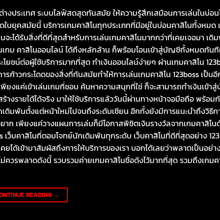
นต่างประเทศ ระบบไลฟ์สดสุดทันสมัย ให้ความรู้สึกเสมือนการเล่นในบ่
ุดในยุคสมัยนี้ บริการเกมคาสิโนทุกประเภทที่มีอยู่ในบ่อนคาสิโนทั้งหมด เ
ล่นจะได้รับสิ่งที่ดีที่สุดสำหรับการเล่นเกมคาสิโนมากกว่าที่เคยเจอมา เด
นเกม คาสิโนออนไลน์ ได้ถึงหลักล้าน ก็พร้อมโอนเข้าสู่บัญชีทั้งหมดทันที
เป็นประโยชน์ต่อผู้ใช้บริการมากที่สุด ทำเงินออนไลน์ง่ายๆ ผ่านเกมคาสิโน 1
ยการก้าวกระโดดของสิ่งที่ทันสมัยทำให้การเล่นเกมคาสิโน 123boss เป็นอี
พียงแค่เข้าเล่นเกมที่ชอบ ค้นหาความสนุกที่ใช่ ก็จะสามารถทำเงินเข้าสู่
งรายได้ได้จริง มาให้ใช้บริการแล้ววันนี้ผ่านทางหน้าจอมือถือ พร้อมก
ดิมพันตั้งแต่หน้าใหม่ไปจนถึงระดับเซียน อีกทั้งยังมีการแนะนำถึงวิธีกา
่งยาก เพียงแค่วางแผนการเล่นก็มีโอกาสพิชิตเงินรางวัลจากเกมคาสิโนด้
เว็บคาสิโนที่ตอบโจทย์นักเดิมพันทุกระดับ เว็บคาสิโนที่ดีที่สุดอย่าง 123
ไม่เคยได้เข้ามาสัมผัสถึงการให้บริการของเรา บอกได้เลยว่าพลาดเป็นอย่
นไม่ควรพลาดดังนี้ รวบรวมค่ายเกมคาสิโนชื่อดังไว้มากที่สุด รวมถึงเกมค
ONTINUE READING
→