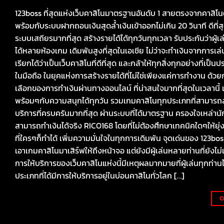
123boss ที่สุดแห่งเว็บคาสิโนมาตรฐานอันดับ 1 สายตรงจากคาสิโ
พร้อมกับระบบฝากถอนเงินสุดล้ำเงินเข้าออกไม่เกิน 20 วินาที ดีที่ส
ระบบเสถียรมากที่สุด สร้างรายได้ได้ทุกวันทุกเวลา รับประกันว่าผู้เ
ได้หลายห้องเกม เดิมพันสูงที่สุดในเอเชีย ไม่ว่าจะทำเงินจากการเล่
เรียกได้ว่าเป็นเว็บคาสิโนที่ดีที่สุด และกล้าให้ทุกสิ่งทุกอย่างที่
ในมือถือ ในยุคแห่งการสร้างรายได้ที่ไม่ใช่เพียงแค่การทำงาน ด้ว
เลือกของการทำเงินผ่านทางออนไลน์ ที่น่าสนใจมากที่สุดในเวลานี้ เ
พร้อมๆกับความสนุกได้ทุกวัน รวมเกมคาสิโนทุกประเภทที่สามารถสร้า
บริการที่ครบครันมากที่สุด ผ่านระบบที่ได้มาตรฐาน ครองใจเหล่านักเ
สามารถทำเงินได้จริง RICO168 โดยที่ไม่ต้องศึกษาเทคนิคใดๆให้ยุ
ที่ใครๆก็ทำได้ เพิ่มความมั่นใจในทุกการเดิมพัน จุดเด่นของ 123boss 
เอาเกมคาสิโนมาเสิร์ฟให้ถึงหน้าจอ แต่ยังมีผู้เล่นหลายท่านที่ยัง
การให้บริการของเว็บคาสิโนแห่งนี้มีเหตุผลมากมายที่ผู้เล่นทุกท่า
ประเภทที่ได้มีการให้บริการอยู่ในบ่อนคาสิโนทั่วโลก […]
C