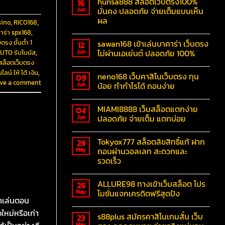
hunsa888 สล็อตเว็บตรง100%
16
มั่นคง ปลอดภัย จ่ายเต็มแบบเห็น
Jun
ผล
sino
,
RICO168
,
าร่า spx168
,
sawan168 เข้าเล่นบาคาร่า เว็บตรง
ตรง ขั้นต่ำ 1
12
ไม่ผ่านเอเย่นต์ ปลอดภัย 100%
Jun
UTO รับโบนัส
,
สล็อตเว็บตรง
ลน์ ให้ ได้ เงิน
,
neno168 เว็บคาสิโนเว็บตรง ทุน
09
ve a comment
น้อย ทำกำไรได้ ถอนง่าย
Jun
MIAMI8888 เว็บสล็อตแตกง่าย
04
ปลอดภัย จ่ายเต็ม แตกบ่อย
Jun
Tokyox777 สล็อตลิขสิทธิ์แท้ ฝาก
29
ถอนผ่านวอลเลท สะดวกและ
May
รวดเร็ว
ALLURE98 ทางเข้าเว็บสล็อต โปร
26
โมชั่นแจกเครดิตฟรีสุดปัง
May
้าเล่นตอน
ใหม่หรือเก่า
s88plus สมัครคาสิโนเกมสั้น เว็บ
23
May