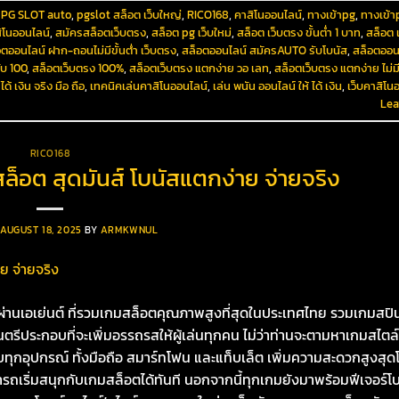
,
PG SLOT auto
,
pgslot สล็อต เว็บใหญ่
,
RICO168
,
คาสิโนออนไลน์
,
ทางเข้าpg
,
ทางเข้า
ิโนออนไลน์
,
สมัครสล็อตเว็บตรง
,
สล็อต pg เว็บใหม่
,
สล็อต เว็บตรง ขั้นต่ำ 1 บาท
,
สล็อต 
ตออนไลน์ ฝาก-ถอนไม่มีขั้นต่ํา เว็บตรง
,
สล็อตออนไลน์ สมัครAUTO รับโบนัส
,
สล็อตออน
ับ 100
,
สล็อตเว็บตรง 100%
,
สล็อตเว็บตรง แตกง่าย วอ เลท
,
สล็อตเว็บตรง แตกง่าย ไม่มี ข
ได้ เงิน จริง มือ ถือ
,
เทคนิคเล่นคาสิโนออนไลน์
,
เล่น พนัน ออนไลน์ ให้ ได้ เงิน
,
เว็บคาสิโน
Lea
RICO168
อต สุดมันส์ โบนัสแตกง่าย จ่ายจริง
N
AUGUST 18, 2025
BY
ARMKWNUL
่ผ่านเอเย่นต์ ที่รวมเกมสล็อตคุณภาพสูงที่สุดในประเทศไทย รวมเกมสปิน
ประกอบที่จะเพิ่มอรรถรสให้ผู้เล่นทุกคน ไม่ว่าท่านจะตามหาเกมสไตล์
ุกอุปกรณ์ ทั้งมือถือ สมาร์ทโฟน และแท็บเล็ต เพิ่มความสะดวกสูงสุด
ารถเริ่มสนุกกับเกมสล็อตได้ทันที นอกจากนี้ทุกเกมยังมาพร้อมฟีเจอร์โ