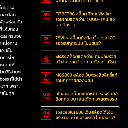
ฝากถอนง่ายภายใน 1 วินาที
อนโดยตรง
FITBET88 สล็อต True Wallet
30
ยอะที่สุด
รวมเกมแตกง่าย 1,000+ เกม ยิ่ง
Sep
ิมพันพร้อมกัน
เล่นยิ่งรวย
ที่แจ้งถอน
23boss ครบจบ
78WIN สล็อตมือถือ เว็บตรง 100
25
รองรับทุกระบบ ไม่มีขั้นต่ำ
กหนึ่งทาง
Sep
บัญชีไป
SB28 สล็อตแตกง่าย ทุนน้อยรวย
23
ับการให้
ได้ ฝากถอน 1 บาท ไม่ต้องทำเทิร์น
Sep
รเล่นให้
วยวิธีง่ายๆ
MGS888 สล็อตเว็บตรงลิขสิทธิ์แท้
11
boss ที่ได้นำ
รวมทุกค่ายยอดนิยม
Sep
างมาก เพราะ
าสิโนทุก
ufaaxa สล็อตแตกหนัก รองรับมือ
09
ถือทุกระบบ เล่นได้ทุกแพลตฟอร์ม
Sep
spaceplus888 เว็บสล็อตได้เงิน
04
จริง ถอนง่ายจริงหรือ ไม่ต้องรอ?
Sep