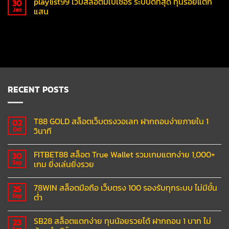
playlist99 เว็บสล็อตมีใบเซอร์ ระบบดีที่สุด ทุนร้อยแตก
30
แสน
Jan
RECENT POSTS
T88 GOLD สล็อตเว็บตรงวอเลท ฝากถอนง่ายภายใน 1
02
วินาที
Oct
FITBET88 สล็อต True Wallet รวมเกมแตกง่าย 1,000+
30
เกม ยิ่งเล่นยิ่งรวย
Sep
78WIN สล็อตมือถือ เว็บตรง 100 รองรับทุกระบบ ไม่มีขั้น
25
ต่ำ
Sep
SB28 สล็อตแตกง่าย ทุนน้อยรวยได้ ฝากถอน 1 บาท ไม่
23
Sep