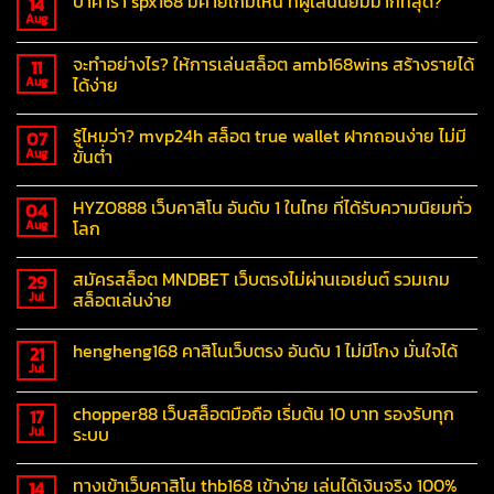
บาคาร่า spx168 มีค่ายเกมไหน ที่ผู้เล่นนิยมมากที่สุด?
14
Aug
จะทำอย่างไร? ให้การเล่นสล็อต amb168wins สร้างรายได้
11
ได้ง่าย
Aug
รู้ไหมว่า? mvp24h สล็อต true wallet ฝากถอนง่าย ไม่มี
07
ขั้นต่ำ
Aug
HYZO888 เว็บคาสิโน อันดับ 1 ในไทย ที่ได้รับความนิยมทั่ว
04
โลก
Aug
สมัครสล็อต MNDBET เว็บตรงไม่ผ่านเอเย่นต์ รวมเกม
29
สล็อตเล่นง่าย
Jul
hengheng168 คาสิโนเว็บตรง อันดับ 1 ไม่มีโกง มั่นใจได้
21
Jul
chopper88 เว็บสล็อตมือถือ เริ่มต้น 10 บาท รองรับทุก
17
ระบบ
Jul
ทางเข้าเว็บคาสิโน thb168 เข้าง่าย เล่นได้เงินจริง 100%
14