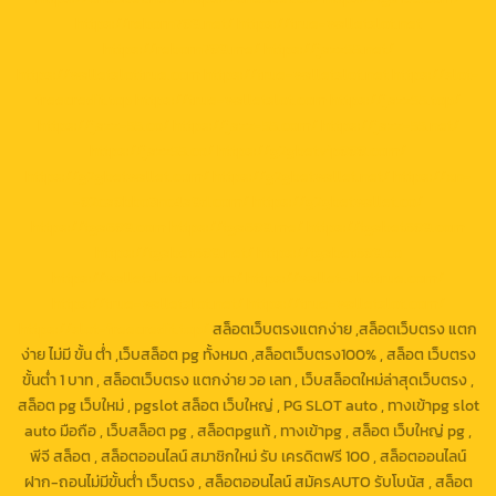
https://reborn789.net/
https://true-walletslot.net
https://reborn789.me/
https://jazz55.net/
https://walletslottrue.com
https://true-walletslot.net
https://slot-
freecredit.top
https://true-walletslot.com
https://jazz55.top/
https://jazz-55.co/
https://jazz-55.com/
https://jazz-55.net/
https://jazz55.co/
https://g2gbetvip888.com/
https://g2gbetwallet.com/
https://g2gbetwallet.net/
https://xn-
-82ca8bbo3nc4a9d.com/
https://g2gbetwallet.co/
https://tga689.com
https://tga689.me/
https://tgabet689.com
https://tgabet689.net/
https://tgabet689.co
https://walletslottrue.com/
https://wallet-slottrue.com/
https://true-walletslot.net/
https://true-walletslot.com/
https://slot-freecredit.top/
สล็อตเว็บตรงแตกง่าย ,สล็อตเว็บตรง แตก
ง่าย ไม่มี ขั้น ต่ํา ,เว็บสล็อต pg ทั้งหมด ,สล็อตเว็บตรง100% , สล็อต เว็บตรง
ขั้นต่ำ 1 บาท , สล็อตเว็บตรง แตกง่าย วอ เลท , เว็บสล็อตใหม่ล่าสุดเว็บตรง ,
สล็อต pg เว็บใหม่ , pgslot สล็อต เว็บใหญ่ , PG SLOT auto , ทางเข้าpg slot
auto มือถือ , เว็บสล็อต pg , สล็อตpgแท้ , ทางเข้าpg , สล็อต เว็บใหญ่ pg ,
พีจี สล็อต , สล็อตออนไลน์ สมาชิกใหม่ รับ เครดิตฟรี 100 , สล็อตออนไลน์
ฝาก-ถอนไม่มีขั้นต่ํา เว็บตรง , สล็อตออนไลน์ สมัครAUTO รับโบนัส , สล็อต