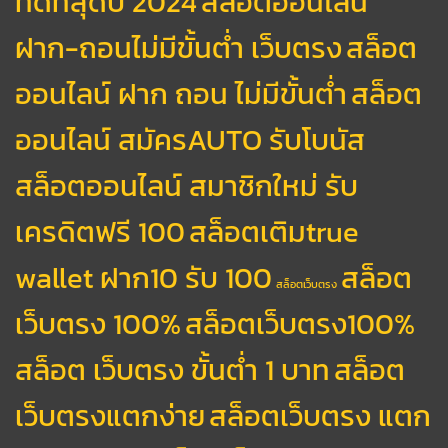
ที่ดีที่สุดปี 2024
สล็อตออนไลน์
ฝาก-ถอนไม่มีขั้นต่ํา เว็บตรง
สล็อต
ออนไลน์ ฝาก ถอน ไม่มีขั้นต่ำ
สล็อต
ออนไลน์ สมัครAUTO รับโบนัส
สล็อตออนไลน์ สมาชิกใหม่ รับ
เครดิตฟรี 100
สล็อตเติมtrue
wallet ฝาก10 รับ 100
สล็อต
สล็อตเว็บตรง
เว็บตรง 100%
สล็อตเว็บตรง100%
สล็อต เว็บตรง ขั้นต่ำ 1 บาท
สล็อต
เว็บตรงแตกง่าย
สล็อตเว็บตรง แตก