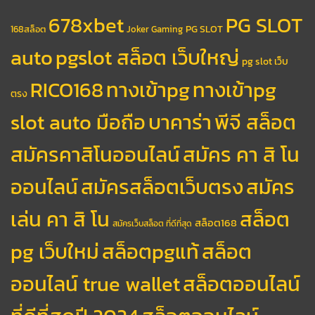
678xbet
PG SLOT
PG SLOT
168สล็อต
Joker Gaming
auto
pgslot สล็อต เว็บใหญ่
pg slot เว็บ
RICO168
ทางเข้าpg
ทางเข้าpg
ตรง
slot auto มือถือ
บาคาร่า
พีจี สล็อต
สมัครคาสิโนออนไลน์
สมัคร คา สิ โน
ออนไลน์
สมัครสล็อตเว็บตรง
สมัคร
เล่น คา สิ โน
สล็อต
สล็อต168
สมัครเว็บสล็อต ที่ดีที่สุด
pg เว็บใหม่
สล็อตpgแท้
สล็อต
ออนไลน์ true wallet
สล็อตออนไลน์