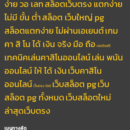
ง่าย วอ เลท
สล็อตเว็บตรง แตกง่าย
ไม่มี ขั้น ต่ํา
สล็อต เว็บใหญ่ pg
สล็อตแตกง่าย ไม่ผ่านเอเยนต์
เกม
คา สิ โน ได้ เงิน จริง มือ ถือ
เครดิตฟรี
เทคนิคเล่นคาสิโนออนไลน์
เล่น พนัน
ออนไลน์ ให้ ได้ เงิน
เว็บคาสิโน
ออนไลน์
เว็บสล็อต pg
เว็บ
เว็บตรง 100
สล็อต pg ทั้งหมด
เว็บสล็อตใหม่
ล่าสุดเว็บตรง
เมนูทางลัด