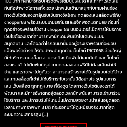
100 บาท ก็สามารถรับเครดิตฟรีเติมปุ๊บเล่นได้ และทำกำไรได้เลย
ทันทีอย่าพาดโอกาสที่จะรวย นักพนันเข้ามาสนุกกับเกมผ่านช่อง
ทางเว็บไซต์ของเราลุ้นรับเงินรางวัลใหญ่ ทดลองเล่นสล็อตฟรีกับ
chopper88 พร้อมระบบเกมเสถียรและแจ็คพอตแตกบ่อย ก่อนที่
ทุกอย่างจะพร้อมใช้งาน chopper88 บนอินเตอร์เน็ตการให้บริการ
เว็บไซต์ของเราที่สามารถพานักเดิมพันเข้าไปเดิมพันแบบ
สนุกสนาน และได้ผลกำไรกลับมานั้นมีอยู่จริงเราพร้อมที่จะมอบ
แจ็คพอร์ตต่างๆ ให้กับนักพนันทุกท่านเว็บไซต์ RICO168 ส่วนใหญ่
ที่ให้บริการเกมสล็อต สามารถที่จะเดิมพันได้เลยทันที และเว็บไซต์
ของเราเข้าไปเดิมพันในรูปแบบทดลองเล่นฟรีที่ไม่ต้องเสียค่าใช้
จ่าย และเราจะพาไปดูกันว่า สามารถสร้างรายได้ในรูปแบบใดได้บ้าง
และเกมสล็อตที่เข้าไปใช้บริการกับเรานั้นมีดีอย่างไร รูปแบบการ
เล่น เว็บสล็อต ถูกกฎหมาย ที่ดึงดูด โดยทางเว็บไซต์ของเราได้
พัฒนา และมีการอัพเดทอยู่ตลอดเวลานักพนันสามารถเข้ามาร่วม
ใช้บริการ และมีการปรับให้เกมนั้นมีความสวยงามน่าเล่นอยู่ตลอด
เวลามีภาพกราฟฟิค 3 มิติ ที่จะออกมาให้ดูเหมือนจริงมากที่สุด
ระบบความเสถียรสูง […]