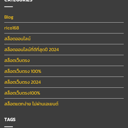
Blog
rico168
สล็อตออนไลน์
สล็อตออนไลน์ที่ดีที่สุดปี 2024
สล็อตเว็บตรง
สล็อตเว็บตรง 100%
สล็อตเว็บตรง 2024
สล็อตเว็บตรง100%
สล็อตแตกง่าย ไม่ผ่านเอเยนต์
TAGS