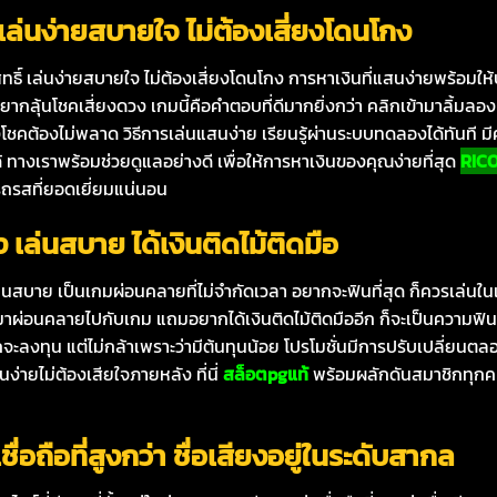
ล่นง่ายสบายใจ ไม่ต้องเสี่ยงโดนโกง
ิ์ เล่นง่ายสบายใจ ไม่ต้องเสี่ยงโดนโกง การหาเงินที่แสนง่ายพร้อมให้บร
ากลุ้นโชคเสี่ยงดวง เกมนี้คือคำตอบที่ดีมากยิ่งกว่า คลิกเข้ามาลิ้มลอ
ยงโชคต้องไม่พลาด วิธีการเล่นแสนง่าย เรียนรู้ผ่านระบบทดลองได้ทันที ม
เราพร้อมช่วยดูแลอย่างดี เพื่อให้การหาเงินของคุณง่ายที่สุด
RIC
รรถรสที่ยอดเยี่ยมแน่นอน
ล่นสบาย ได้เงินติดไม้ติดมือ
สบาย เป็นเกมผ่อนคลายที่ไม่จำกัดเวลา อยากจะฟินที่สุด ก็ควรเล่นในเว
น มาผ่อนคลายไปกับเกม แถมอยากได้เงินติดไม้ติดมืออีก ก็จะเป็นความ
ะลงทุน แต่ไม่กล้าเพราะว่ามีต้นทุนน้อย โปรโมชั่นมีการปรับเปลี่ยนตล
ง่ายไม่ต้องเสียใจภายหลัง ที่นี่
สล็อตpgแท้
พร้อมผลักดันสมาชิกทุกค
ื่อถือที่สูงกว่า ชื่อเสียงอยู่ในระดับสากล