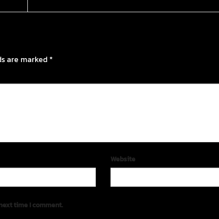
lds are marked
*
Website
 next time I comment.