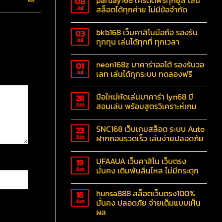
08
สล็อตได้ทุกค่าย ไม่มีข้อจำกัด
Jul
bkb168 เว็บคาสิโนมือถือ รองรับ
03
ทุกทุน เล่นได้ทุกที่ ทุกเวลา
Jul
neon168z บาคาร่าออโต้ รองรับวอ
01
เลท เล่นได้ทุกระบบ ทดลองฟรี
Jul
มือใหม่หัดเล่นบาคาร่า lyn68 มี
26
สอนเล่น พร้อมสูตรวิเคราะห์เกม
Jun
SNC168 เว็บเกมสล็อต ระบบ Auto
23
ฝากถอนรวดเร็ว เล่นง่ายปลอดภัย
Jun
UFAAUA เว็บคาสิโน เว็บตรง
19
มั่นคง เดิมพันลื่นไหล ไม่มีกระตุก
Jun
hunsa888 สล็อตเว็บตรง100%
16
มั่นคง ปลอดภัย จ่ายเต็มแบบเห็น
Jun
ผล