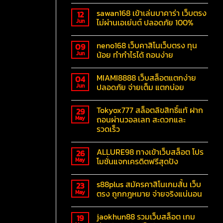
sawan168 เข้าเล่นบาคาร่า เว็บตรง
12
ไม่ผ่านเอเย่นต์ ปลอดภัย 100%
Jun
neno168 เว็บคาสิโนเว็บตรง ทุน
09
น้อย ทำกำไรได้ ถอนง่าย
Jun
MIAMI8888 เว็บสล็อตแตกง่าย
04
ปลอดภัย จ่ายเต็ม แตกบ่อย
Jun
Tokyox777 สล็อตลิขสิทธิ์แท้ ฝาก
29
ถอนผ่านวอลเลท สะดวกและ
May
รวดเร็ว
ALLURE98 ทางเข้าเว็บสล็อต โปร
26
โมชั่นแจกเครดิตฟรีสุดปัง
May
s88plus สมัครคาสิโนเกมสั้น เว็บ
23
ตรง ถูกกฎหมาย จ่ายจริงแน่นอน
May
jaokhun88 รวมเว็บสล็อต เกม
19