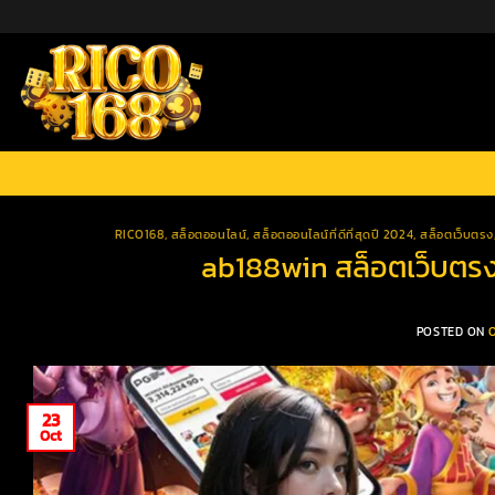
Skip
to
content
RICO168
,
สล็อตออนไลน์
,
สล็อตออนไลน์ที่ดีที่สุดปี 2024
,
สล็อตเว็บตรง
ab188win สล็อตเว็บตรงอัน
POSTED ON
23
Oct