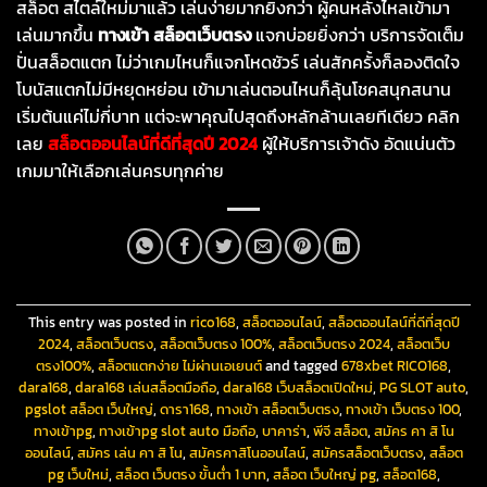
สล็อต สไตล์ใหม่มาแล้ว เล่นง่ายมากยิ่งกว่า ผู้คนหลั่งไหลเข้ามา
เล่นมากขึ้น
ทางเข้า สล็อตเว็บตรง
แจกบ่อยยิ่งกว่า บริการจัดเต็ม
ปั่นสล็อตแตก ไม่ว่าเกมไหนก็แจกโหดชัวร์ เล่นสักครั้งก็ลองติดใจ
โบนัสแตกไม่มีหยุดหย่อน เข้ามาเล่นตอนไหนก็ลุ้นโชคสนุกสนาน
เริ่มต้นแค่ไม่กี่บาท แต่จะพาคุณไปสุดถึงหลักล้านเลยทีเดียว คลิก
เลย
สล็อตออนไลน์ที่ดีที่สุดปี 2024
ผู้ให้บริการเจ้าดัง อัดแน่นตัว
เกมมาให้เลือกเล่นครบทุกค่าย
This entry was posted in
rico168
,
สล็อตออนไลน์
,
สล็อตออนไลน์ที่ดีที่สุดปี
2024
,
สล็อตเว็บตรง
,
สล็อตเว็บตรง 100%
,
สล็อตเว็บตรง 2024
,
สล็อตเว็บ
ตรง100%
,
สล็อตแตกง่าย ไม่ผ่านเอเยนต์
and tagged
678xbet RICO168
,
dara168
,
dara168 เล่นสล็อตมือถือ
,
dara168 เว็บสล็อตเปิดใหม่
,
PG SLOT auto
,
pgslot สล็อต เว็บใหญ่
,
ดารา168
,
ทางเข้า สล็อตเว็บตรง
,
ทางเข้า เว็บตรง 100
,
ทางเข้าpg
,
ทางเข้าpg slot auto มือถือ
,
บาคาร่า
,
พีจี สล็อต
,
สมัคร คา สิ โน
ออนไลน์
,
สมัคร เล่น คา สิ โน
,
สมัครคาสิโนออนไลน์
,
สมัครสล็อตเว็บตรง
,
สล็อต
pg เว็บใหม่
,
สล็อต เว็บตรง ขั้นต่ำ 1 บาท
,
สล็อต เว็บใหญ่ pg
,
สล็อต168
,