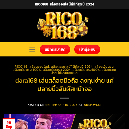
Skip
RICO168 สล็อตออนไลน์ที่ดีที่สุดปี 2024
to
content
สมัครสมาชิก
เข้าสู่ระบบ
RICO168
,
สล็อตออนไลน์
,
สล็อตออนไลน์ที่ดีที่สุดปี 2024
,
สล็อตเว็บตรง
,
สล็อตเว็บตรง 100%
,
สล็อตเว็บตรง 2024
,
สล็อตเว็บตรง100%
,
สล็อตแตก
ง่าย ไม่ผ่านเอเยนต์
dara168 เล่นสล็อตมือถือ ลงทุนง่าย แค่
ปลายนิ้วสัมผัสหน้าจอ
POSTED ON
SEPTEMBER 16, 2024
BY
ARMKWNUL
16
Sep