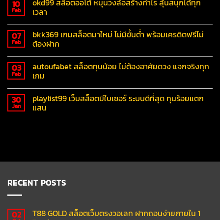
okd99 สล็อตออโต้ หมุนวงล้อสร้างกำไร ลุ้นสนุกได้ทุก
10
เวลา
Feb
bkk369 เกมสล็อตมาใหม่ ไม่มีขั้นต่ำ พร้อมเครดิตฟรีไม่
07
ต้องฝาก
Feb
autoufabet สล็อตทุนน้อย ไม่ต้องอาศัยดวง แจกจริงทุก
03
เกม
Feb
playlist99 เว็บสล็อตมีใบเซอร์ ระบบดีที่สุด ทุนร้อยแตก
30
แสน
Jan
RECENT POSTS
T88 GOLD สล็อตเว็บตรงวอเลท ฝากถอนง่ายภายใน 1
02