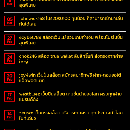
11
สุดพิเศษ
Mar
johnwick168 โปร20รับ100 ทุนน้อย ก็สามารถเข้ามาเล่น
05
กันได้เลย
Mar
ezybet789 สล็อตเว็บแม่ รวมเกมทำเงิน พร้อมโปรโมชั่น
27
สุดพิเศษ
Feb
chok246 สล็อต true wallet ลิขสิทธิ์แท้ ส่งตรงจากค่าย
24
ใหญ่
Feb
joy4win เว็บปั่นสล็อต สมัครสมาชิกฟรี ฝาก-ถอนออโต้
20
แจ็คพอตแตก
Feb
westbluez เว็บปั่นสล็อต เกมชั้นนำของโลก ครบทุกค่าย
17
แบรนด์ดัง
Feb
zeusxo เว็บตรงสล็อต บริการเกมครบ ทุกประเทศทั่วโลก
14
ในที่เดียว
Feb