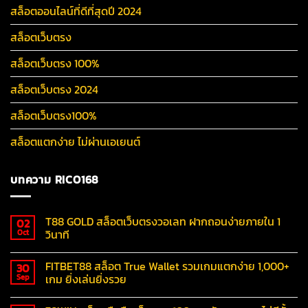
สล็อตออนไลน์ที่ดีที่สุดปี 2024
สล็อตเว็บตรง
สล็อตเว็บตรง 100%
สล็อตเว็บตรง 2024
สล็อตเว็บตรง100%
สล็อตแตกง่าย ไม่ผ่านเอเยนต์
บทความ RICO168
T88 GOLD สล็อตเว็บตรงวอเลท ฝากถอนง่ายภายใน 1
02
วินาที
Oct
FITBET88 สล็อต True Wallet รวมเกมแตกง่าย 1,000+
30
เกม ยิ่งเล่นยิ่งรวย
Sep