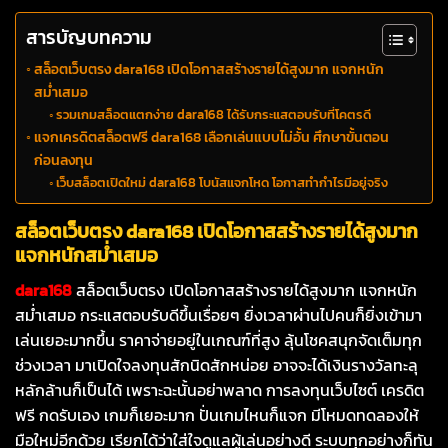
สารบัญบทความ
สล็อตเว็บตรง dara168 เปิดโอกาสสร้างรายได้สูงมาก แจกหนัก
สม่ำเสมอ
รวมเกมสล็อตแตกง่าย dara168 ได้รับกระแสตอบรับที่โคตรดี
แจกเครดิตสล็อตฟรี dara168 เลือกเล่นแบบไม่อั้น ศึกษาขั้นตอน
ก่อนลงทุน
เว็บสล็อตเปิดใหม่ dara168 โบนัสแจกโหด โอกาสทำกำไรมีอยู่จริง
สล็อตเว็บตรง dara168 เปิดโอกาสสร้างรายได้สูงมาก
แจกหนักสม่ำเสมอ
dara168
สล็อตเว็บตรง เปิดโอกาสสร้างรายได้สูงมาก แจกหนัก
สม่ำเสมอ กระแสตอบรับดีขึ้นเรื่อยๆ ยิ่งเวลาผ่านไปคนก็ยิ่งเข้ามา
เล่นเยอะมากขึ้น ราคาจ่ายอยู่ในเกณฑ์ที่สูง ลุ้นโชคสนุกจัดเต็มทุก
ช่วงเวลา มาเปิดใจลงทุนสักนิดสักหน่อย อาจจะได้เงินรางวัลทะลุ
หลักล้านก็เป็นได้ เพราะฉะนั้นอย่าพลาด การลงทุนเว็บไซต์ เครดิต
ฟรี กดรับเอง เกมก็เยอะมาก ปั่นเกมไหนก็แจก มีโหมดทดลองให้
มือใหม่อีกด้วย เรียกได้ว่าใส่ใจดูแลผู้เล่นอย่างดี ระบบทุกอย่างก็ทัน