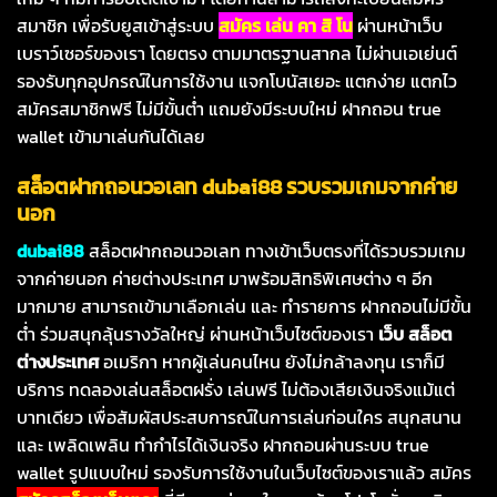
สมาชิก เพื่อรับยูสเข้าสู่ระบบ
สมัคร เล่น คา สิ โน
ผ่านหน้าเว็บ
เบราว์เซอร์ของเรา โดยตรง ตามมาตรฐานสากล ไม่ผ่านเอเย่นต์
รองรับทุกอุปกรณ์ในการใช้งาน แจกโบนัสเยอะ แตกง่าย แตกไว
สมัครสมาชิกฟรี ไม่มีขั้นต่ำ แถมยังมีระบบใหม่ ฝากถอน true
wallet เข้ามาเล่นกันได้เลย
สล็อตฝากถอนวอเลท dubai88 รวบรวมเกมจากค่าย
นอก
dubai88
สล็อตฝากถอนวอเลท ทางเข้าเว็บตรงที่ได้รวบรวมเกม
จากค่ายนอก ค่ายต่างประเทศ มาพร้อมสิทธิพิเศษต่าง ๆ อีก
มากมาย สามารถเข้ามาเลือกเล่น และ ทำรายการ ฝากถอนไม่มีขั้น
ต่ำ ร่วมสนุกลุ้นรางวัลใหญ่ ผ่านหน้าเว็บไซต์ของเรา
เว็บ สล็อต
ต่างประเทศ
อเมริกา หากผู้เล่นคนไหน ยังไม่กล้าลงทุน เราก็มี
บริการ ทดลองเล่นสล็อตฝรั่ง เล่นฟรี ไม่ต้องเสียเงินจริงแม้แต่
บาทเดียว เพื่อสัมผัสประสบการณ์ในการเล่นก่อนใคร สนุกสนาน
และ เพลิดเพลิน ทำกำไรได้เงินจริง ฝากถอนผ่านระบบ true
wallet รูปแบบใหม่ รองรับการใช้งานในเว็บไซต์ของเราแล้ว สมัคร