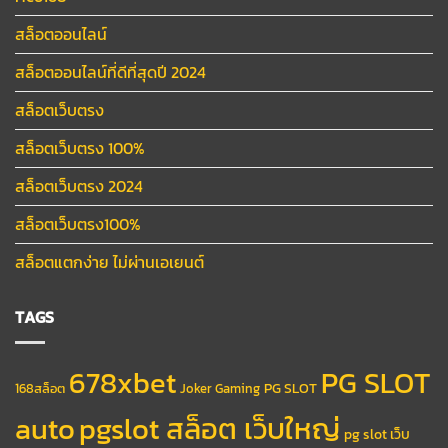
สล็อตออนไลน์
สล็อตออนไลน์ที่ดีที่สุดปี 2024
สล็อตเว็บตรง
สล็อตเว็บตรง 100%
สล็อตเว็บตรง 2024
สล็อตเว็บตรง100%
สล็อตแตกง่าย ไม่ผ่านเอเยนต์
TAGS
678xbet
PG SLOT
PG SLOT
168สล็อต
Joker Gaming
auto
pgslot สล็อต เว็บใหญ่
pg slot เว็บ