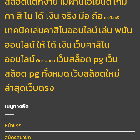
สล็อตแตกง่าย ไม่ผ่านเอเยนต์
เกม
คา สิ โน ได้ เงิน จริง มือ ถือ
เครดิตฟรี
เทคนิคเล่นคาสิโนออนไลน์
เล่น พนัน
ออนไลน์ ให้ ได้ เงิน
เว็บคาสิโน
ออนไลน์
เว็บสล็อต pg
เว็บ
เว็บตรง 100
สล็อต pg ทั้งหมด
เว็บสล็อตใหม่
ล่าสุดเว็บตรง
เมนูทางลัด
หน้าแรก
สมัครสมาชิก