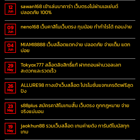
sawan168 เข้าเล่นบาคาร่า เว็บตรงไม่ผ่านเอเย่นต์
12
ปลอดภัย 100%
Jun
neno168 เว็บคาสิโนเว็บตรง ทุนน้อย ทำกำไรได้ ถอนง่าย
09
Jun
MIAMI8888 เว็บสล็อตแตกง่าย ปลอดภัย จ่ายเต็ม แตก
04
บ่อย
Jun
Tokyox777 สล็อตลิขสิทธิ์แท้ ฝากถอนผ่านวอลเลท
29
สะดวกและรวดเร็ว
May
ALLURE98 ทางเข้าเว็บสล็อต โปรโมชั่นแจกเครดิตฟรีสุด
26
ปัง
May
s88plus สมัครคาสิโนเกมสั้น เว็บตรง ถูกกฎหมาย จ่าย
23
จริงแน่นอน
May
jaokhun88 รวมเว็บสล็อต เกมค่ายดัง การันตีโบนัสทุก
19
เกม
May