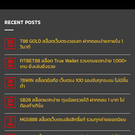
RECENT POSTS
T88 GOLD สล็อตเว็บตรงวอเลท ฝากถอนง่ายภายใน 1
02
วินาที
Oct
FITBET88 สล็อต True Wallet รวมเกมแตกง่าย 1,000+
30
เกม ยิ่งเล่นยิ่งรวย
Sep
78WIN สล็อตมือถือ เว็บตรง 100 รองรับทุกระบบ ไม่มีขั้น
25
ต่ำ
Sep
SB28 สล็อตแตกง่าย ทุนน้อยรวยได้ ฝากถอน 1 บาท ไม่
23
ต้องทำเทิร์น
Sep
MGS888 สล็อตเว็บตรงลิขสิทธิ์แท้ รวมทุกค่ายยอดนิยม
11
Sep