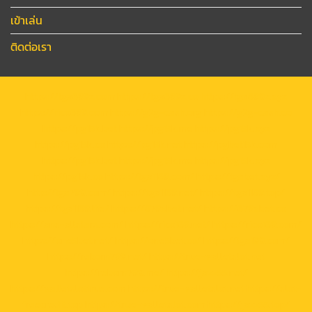
เข้าเล่น
ติดต่อเรา
https://tga689z.com
https://tga689z.co
https://tga689z.xyz
https://rico689.com
https://g2g-cash.org
https://g2g-cash.co
https://pg15k.bet
https://pg15k.me
https://pg15k.xyz
https://pg15k.co
https://pg15k.net
https://pgbet15k.com
https://pg15k.bet
https://pg15k.me
https://pg15k.xyz
https://pg15k.co
https://tga1168.com/
https://tgabet.xyz/
http://tga789.com/
https://tga1168.net/
https://tga1168.top/
https://tga1168.life/
https://678xbet.net/
https://678xbet.co
https://ans-allstars.com/
https://rico168.net/
https://rico168.com/
https://one5bet.net/
https://one5bet.co/
https://tga199.com/
https://reborn789.net/
https://true-walletslot.net
https://reborn789.me/
https://jazz55.net/
https://walletslottrue.com
https://true-walletslot.net
https://slot-
freecredit.top
https://true-walletslot.com
https://jazz55.top/