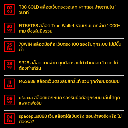
T88 GOLD สล็อตเว็บตรงวอเลท ฝากถอนง่ายภายใน 1
02
วินาที
Oct
FITBET88 สล็อต True Wallet รวมเกมแตกง่าย 1,000+
30
เกม ยิ่งเล่นยิ่งรวย
Sep
78WIN สล็อตมือถือ เว็บตรง 100 รองรับทุกระบบ ไม่มีขั้น
25
ต่ำ
Sep
SB28 สล็อตแตกง่าย ทุนน้อยรวยได้ ฝากถอน 1 บาท ไม่
23
ต้องทำเทิร์น
Sep
MGS888 สล็อตเว็บตรงลิขสิทธิ์แท้ รวมทุกค่ายยอดนิยม
11
Sep
ufaaxa สล็อตแตกหนัก รองรับมือถือทุกระบบ เล่นได้ทุก
09
แพลตฟอร์ม
Sep
spaceplus888 เว็บสล็อตได้เงินจริง ถอนง่ายจริงหรือ ไม่
04
ต้องรอ?
Sep