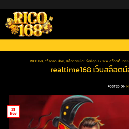
Skip
to
content
RICO168
,
สล็อตออนไลน์
,
สล็อตออนไลน์ที่ดีที่สุดปี 2024
,
สล็อตเว็บตรง
realtime168 เว็บสล็อตม
POSTED ON
N
21
Nov