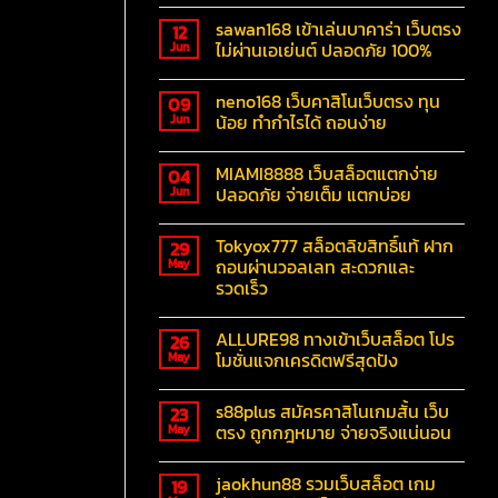
sawan168 เข้าเล่นบาคาร่า เว็บตรง
12
ไม่ผ่านเอเย่นต์ ปลอดภัย 100%
Jun
neno168 เว็บคาสิโนเว็บตรง ทุน
09
น้อย ทำกำไรได้ ถอนง่าย
Jun
MIAMI8888 เว็บสล็อตแตกง่าย
04
ปลอดภัย จ่ายเต็ม แตกบ่อย
Jun
Tokyox777 สล็อตลิขสิทธิ์แท้ ฝาก
29
ถอนผ่านวอลเลท สะดวกและ
May
รวดเร็ว
ALLURE98 ทางเข้าเว็บสล็อต โปร
26
โมชั่นแจกเครดิตฟรีสุดปัง
May
s88plus สมัครคาสิโนเกมสั้น เว็บ
23
ตรง ถูกกฎหมาย จ่ายจริงแน่นอน
May
jaokhun88 รวมเว็บสล็อต เกม
19