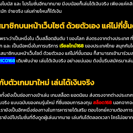
ั้งโบนัส และ โปรโมชั่นอีกมากมาย มีงบน้อยก็เล่นได้เงินจริง เพียงแค่คล
ก จ่ายจริง เล่นค่ายไหนก็ได้เงิน
ชิกบนหน้าเว็บไซต์ ด้วยตัวเอง แค่ไม่กี่ขั้
 เพราะว่าเป็นหนึ่งใน เว็บสล็อตอันดับ 1 ของโลก ส่งตรงจากต่างประเทศ ที่
ลก และ เป็นมือหนึ่งในการบริการ
เรียลไทม์168
ของประเทศไทย สนุกกัน
มาชิกบนหน้าเว็บไซต์ ด้วยตัวเอง แค่ไม่กี่ขั้นตอน ก็สามารถเข้ามาร่วมส
RICO168
เดิมพันง่าย เล่นได้เงินจริง อย่างแน่นอน ดังนั้นรีบสมัครมาเล่
บตัวเกมมาใหม่ เล่นได้เงินจริง
ีกทั้งยังเป็นช่องทางเข้าเล่น เกมสล็อต ยอดนิยม ส่งตรงจากต่างประเท
งินจริง แบบฉบับของคนรุ่นใหม่ ที่ชื่นชอบการลงทุน
สล็อต168
นอกจากจะไ
น เรายังเป็นอีกหนึ่งช่องทางในการหารายได้เสริม ตอบโจทย์ความต้องการข
รายังมีโปรโมชั่นที่ดึงดูดผู้เล่นมากมาย เล่นกันได้ตลอดเวลา ใครไม่อ