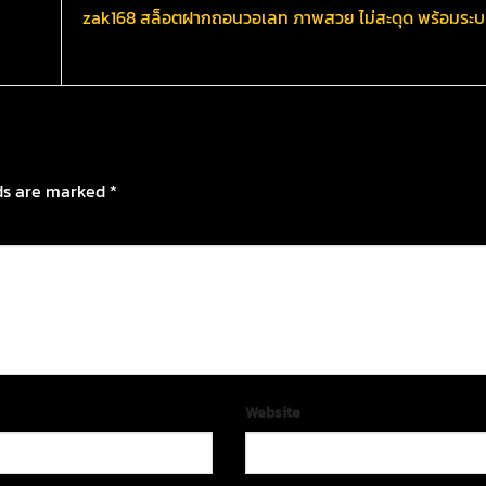
zak168 สล็อตฝากถอนวอเลท ภาพสวย ไม่สะดุด พร้อมระ
lds are marked
*
Website