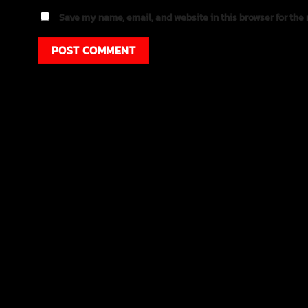
Save my name, email, and website in this browser for the