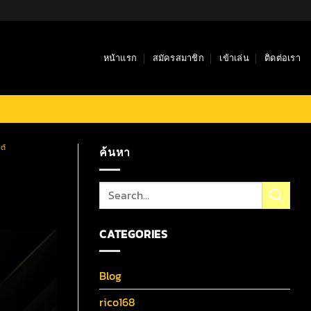
หน้าแรก
สมัครสมาชิก
เข้าเล่น
ติดต่อเรา
ต์
ค้นหา
CATEGORIES
Blog
rico168