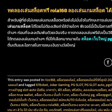
ทดลองเล่นสล็อตฟรี rola168 ลองเล่นเกมสล็อต ได้โ
สำหรับผู้ที่ยังไม่เคยเล่นเกมสล็อตหรือยังไม่มั่นใจในทักษะการเล
เล่นเกมสล็อต
ได้โดยไม่ต้องเสียค่าใช้จ่ายใดๆ ฟีเจอร์นี้เป็นโอก
ต่างๆ ก่อนที่จะลงเดิมพันด้วยเงินจริง การทดลองเล่นฟรียังเป็น
ได้ทดลองเล่นเกมต่างๆ ที่มีให้เลือกมากมายใน
สล็อต เว็บใหญ่ pg
ตื่นเต้นและโอกาสในการชนะเงินรางวัลใหญ่
This entry was posted in
rico168
,
สล็อตออนไลน์
,
สล็อตออนไลน์ที่ดีที่สุดปี 2
เอเยนต์
and tagged
678xbet
,
Joker Gaming
,
PG SLOT
,
PG SLOT auto
,
pgsl
ทางเข้าpg slot auto มือถือ
,
บาคาร่า
,
พีจี สล็อต
,
ฟรีสปิน
,
ลองเล่นเกมสล็อต
,
สม
สล็อต true wallet
,
สล็อต เว็บตรง ขั้นต่ำ 1 บาท
,
สล็อต เว็บใหญ่ pg
,
สล็อตpgแท้
ถอนไม่มีขั้นต่ํา เว็บตรง
,
สล็อตออนไลน์ สมัครAUTO รับโบนัส
,
สล็อตออนไลน์ สมาช
เว็บตรง 100%
,
สล็อตเว็บตรง rola168
,
สล็อตเว็บตรง แตกง่าย วอ เลท
,
สล็อตเว็
เกม คา สิ โน ได้ เงิน จริง มือ ถือ
,
เครดิตฟรี
,
เทคนิคเล่นคาสิโนออนไลน์
,
เล่น พนัน อ