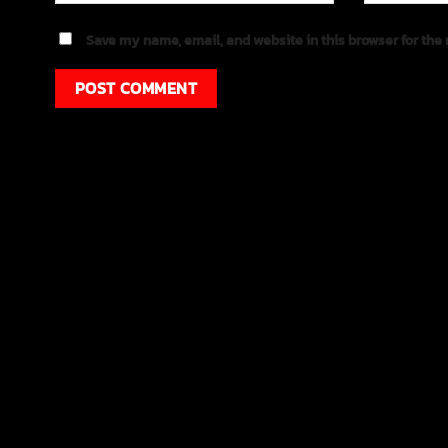
Save my name, email, and website in this browser for the