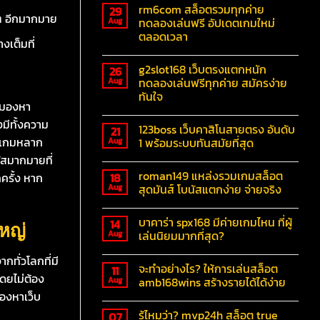
rm6com สล็อตรวมทุกค่าย
29
ๆ อีกมากมาย
ทดลองเล่นฟรี อัปเดตเกมใหม่
Aug
ตลอดเวลา
เต็มที่
g2slot168 เว็บตรงแตกหนัก
26
ทดลองเล่นฟรีทุกค่าย สมัครง่าย
Aug
ทันใจ
างมองหา
มีทั้งความ
123boss เว็บคาสิโนสายตรง อันดับ
21
ับเกมหลาก
1 พร้อมระบบทันสมัยที่สุด
Aug
ัสมากมายที่
roman149 แหล่งรวมเกมสล็อต
ครั้ง หาก
18
สุดมันส์ โบนัสแตกง่าย จ่ายจริง
Aug
บาคาร่า spx168 มีค่ายเกมไหน ที่ผู้
14
หญ่
เล่นนิยมมากที่สุด?
Aug
ทั่วโลกที่มี
จะทำอย่างไร? ให้การเล่นสล็อต
11
ดยไม่ต้อง
amb168wins สร้างรายได้ได้ง่าย
Aug
มองหาเว็บ
รู้ไหมว่า? mvp24h สล็อต true
07