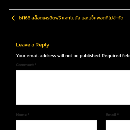
bf168 สล็อตเครดิตฟรี แจกโบนัส และแจ็คพอตที่ไม่จำกัด
Leave a Reply
Your email address will not be published.
Required fie
Comment
*
Name
*
Email
*