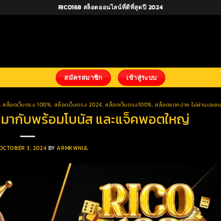
RICO168 สล็อตออนไลน์ที่ดีที่สุดปี 2024
สมัครสมาชิก
เข้าสู่ระบบ
,
สล็อตเว็บตรง 100%
,
สล็อตเว็บตรง 2024
,
สล็อตเว็บตรง100%
,
สล็อตแตกง่าย ไม่ผ่านเอเยน
ท้ มากับพร้อมโบนัส และแจ็คพอตใหญ่
OCTOBER 3, 2024
BY
ARMKWNUL