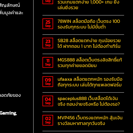
รวมเกมแตกง่าย 1,000+ เกม ยิ่ง
Sep
สัญลักษณ์
เล่นยิ่งรวย
พิ่มมูลค่าและ
78WIN สล็อตมือถือ เว็บตรง 100
25
รองรับทุกระบบ ไม่มีขั้นต่ำ
Sep
SB28 สล็อตแตกง่าย ทุนน้อยรวย
23
ได้ ฝากถอน 1 บาท ไม่ต้องทำเทิร์น
Sep
MGS888 สล็อตเว็บตรงลิขสิทธิ์แท้
11
รวมทุกค่ายยอดนิยม
Sep
ufaaxa สล็อตแตกหนัก รองรับมือ
09
ถือทุกระบบ เล่นได้ทุกแพลตฟอร์ม
Sep
ปลอดภัยของ
spaceplus888 เว็บสล็อตได้เงิน
04
จริง ถอนง่ายจริงหรือ ไม่ต้องรอ?
Sep
 Gaming,
MVP456 เว็บตรงแตกหนัก ลุ้นเงิน
02
รางวัลมหาศาลทุกวันจริง
Sep