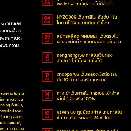
wallet ฝากถอนง่าย ไม่มีขั้นต่ำ
Aug
HYZO888 เว็บคาสิโน อันดับ 1 ใน
04
ไทย ที่ได้รับความนิยมทั่วโลก
Aug
มารถ
ทดลอง
ของเกมสล็อต
สมัครสล็อต MNDBET เว็บตรงไม่
29
 เพราะคุณจะ
ผ่านเอเย่นต์ รวมเกมสล็อตเล่นง่าย
Jul
อเพิ่มความ
hengheng168 คาสิโนเว็บตรง
21
อันดับ 1 ไม่มีโกง มั่นใจได้
Jul
chopper88 เว็บสล็อตมือถือ เริ่ม
17
ต้น 10 บาท รองรับทุกระบบ
Jul
ทางเข้าเว็บคาสิโน thb168 เข้าง่าย
14
แตกง่าย ไม่ผ่าน
เล่นได้เงินจริง 100%
Jul
็อต
,
ทางเข้าpg
,
็อต pg เว็บใหม่
,
ตออนไลน์ ฝาก-
ezwin168 ศูนย์รวมค่าย เกมคาสิโน
10
ชั้นนำ บริการตลอด 24 ชั่วโมง
รับ 100
,
สล็อต
Jul
ม่ผ่านเอเยนต์
,
้งหมด
,
เว็บสล็อต
paruay168 เครดิตฟรีทุกยูส เล่น