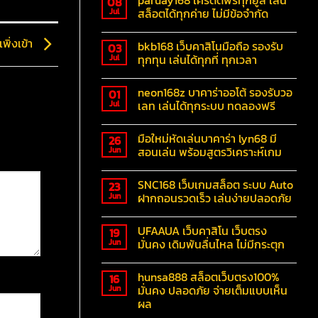
08
สล็อตได้ทุกค่าย ไม่มีข้อจำกัด
Jul
พิ่งเข้า
bkb168 เว็บคาสิโนมือถือ รองรับ
03
ทุกทุน เล่นได้ทุกที่ ทุกเวลา
Jul
neon168z บาคาร่าออโต้ รองรับวอ
01
เลท เล่นได้ทุกระบบ ทดลองฟรี
Jul
มือใหม่หัดเล่นบาคาร่า lyn68 มี
26
สอนเล่น พร้อมสูตรวิเคราะห์เกม
Jun
SNC168 เว็บเกมสล็อต ระบบ Auto
23
ฝากถอนรวดเร็ว เล่นง่ายปลอดภัย
Jun
UFAAUA เว็บคาสิโน เว็บตรง
19
มั่นคง เดิมพันลื่นไหล ไม่มีกระตุก
Jun
hunsa888 สล็อตเว็บตรง100%
16
มั่นคง ปลอดภัย จ่ายเต็มแบบเห็น
Jun
ผล