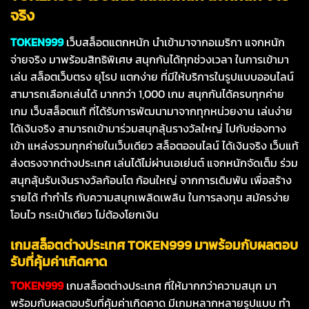
จริง
TOKEN999
เว็บสล็อตแตกหนัก นำเข้ามาจากอเมริกา แจกหนัก
จ่ายจริง มาพร้อมสิทธิพิเศษ สนุกกันได้ทุกช่วงเวลา ในการเข้ามา
เล่น สล็อตเว็บตรง ยุโรป แตกง่าย ที่มีให้บริการในรูปแบบออนไลน์
สามารถเลือกเล่นได้ มากกว่า 1,000 เกม สนุกกันได้ครบทุกค่าย
เกม เว็บสล็อตแท้ ที่ได้รับการพัฒนามาจากทุกหน่วยงาน เล่นง่าย
ได้เงินจริง สามารถเข้ามาร่วมสนุกลุ้นรางวัลใหญ่ ไปกับช่องทาง
เข้า แหล่งรวมทุกค่ายในเว็บเดียว สล็อตออนไลน์ ได้เงินจริง เว็บแท้
ส่งตรงจากต่างประเทศ เล่นได้ไม่ผ่านเอเย่นต์ แจกหนักจัดเต็ม ร่วม
สนุกลุ้นรับเงินรางวัลก้อนโต ก้อนใหญ่ จากการเดิมพัน เพื่อสร้าง
รายได้ ทำกำไร กับความสนุกเพลิดเพลิน ในการลงทุน สมัครง่าย
โอนไว กระเป๋าเดียว ไม่ต้องโยกเงิน
เกมสล็อตต่างประเทศ TOKEN999 มาพร้อมกับผลตอบ
รับที่คุ้มค่าเกิดคาด
TOKEN999
เกมสล็อตต่างประเทศ ที่ให้มากกว่าความสนุก มา
พร้อมกับผลตอบรับที่คุ้มค่าเกิดคาด มีเกมหลากหลายรูปแบบ ทำ