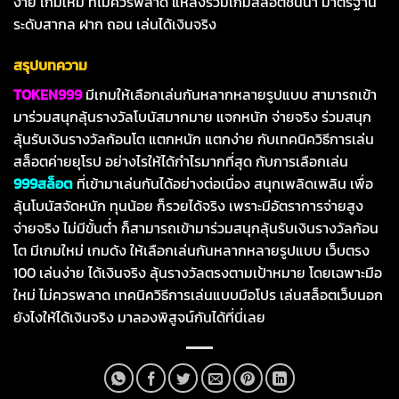
ง่าย เกมใหม่ ที่ไม่ควรพลาด แหล่งรวมเกมสล็อตชั้นนำ มาตรฐาน
ระดับสากล ฝาก ถอน เล่นได้เงินจริง
สรุปบทความ
TOKEN999
มีเกมให้เลือกเล่นกันหลากหลายรูปแบบ สามารถเข้า
มาร่วมสนุกลุ้นรางวัลโบนัสมากมาย แจกหนัก จ่ายจริง ร่วมสนุก
ลุ้นรับเงินรางวัลก้อนโต แตกหนัก แตกง่าย กับเทคนิควิธีการเล่น
สล็อตค่ายยุโรป อย่างไรให้ได้กำไรมากที่สุด กับการเลือกเล่น
999สล็อต
ที่เข้ามาเล่นกันได้อย่างต่อเนื่อง สนุกเพลิดเพลิน เพื่อ
ลุ้นโบนัสจัดหนัก ทุนน้อย ก็รวยได้จริง เพราะมีอัตราการจ่ายสูง
จ่ายจริง ไม่มีขั้นต่ำ ก็สามารถเข้ามาร่วมสนุกลุ้นรับเงินรางวัลก้อน
โต มีเกมใหม่ เกมดัง ให้เลือกเล่นกันหลากหลายรูปแบบ เว็บตรง
100 เล่นง่าย ได้เงินจริง ลุ้นรางวัลตรงตามเป้าหมาย โดยเฉพาะมือ
ใหม่ ไม่ควรพลาด เทคนิควิธีการเล่นแบบมือโปร เล่นสล็อตเว็บนอก
ยังไงให้ได้เงินจริง มาลองพิสูจน์กันได้ที่นี่เลย