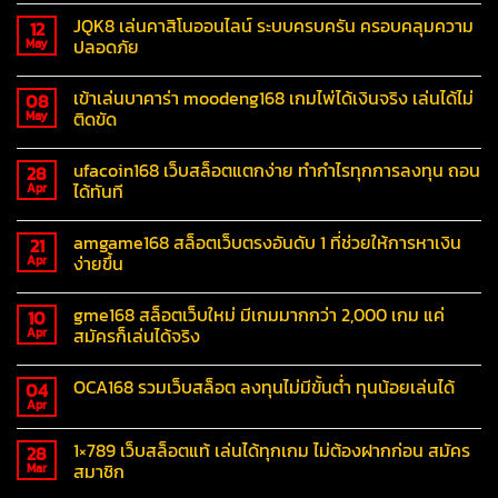
JQK8 เล่นคาสิโนออนไลน์ ระบบครบครัน ครอบคลุมความ
12
ปลอดภัย
May
เข้าเล่นบาคาร่า moodeng168 เกมไพ่ได้เงินจริง เล่นได้ไม่
08
ติดขัด
May
ufacoin168 เว็บสล็อตแตกง่าย ทำกำไรทุกการลงทุน ถอน
28
ได้ทันที
Apr
amgame168 สล็อตเว็บตรงอันดับ 1 ที่ช่วยให้การหาเงิน
21
ง่ายขึ้น
Apr
gme168 สล็อตเว็บใหม่ มีเกมมากกว่า 2,000 เกม แค่
10
สมัครก็เล่นได้จริง
Apr
OCA168 รวมเว็บสล็อต ลงทุนไม่มีขั้นต่ำ ทุนน้อยเล่นได้
04
Apr
1×789 เว็บสล็อตแท้ เล่นได้ทุกเกม ไม่ต้องฝากก่อน สมัคร
28
สมาชิก
Mar