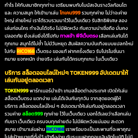
กำไร ให้กับสมาชิกทุกท่าน เตรียมพบกับโบนัสเงินรางวัลก้อนโต
และ ความสนุก ให้เข้ามาเล่น
โทเคน999
รวมทุกค่าย ไม่ว่าจะค่าย
ใหญ่ ค่ายใหม่ เราได้รวบรวมมาไว้ในเว็บเดียว รับสิทธิพิเศษ ลอง
เล่นก่อนใคร ทำเงินได้จริง ไม่มีผิดหวัง กับความน่าเชื่อถือ มั่นคง
ปลอดภัย ยิ่งเล่นยิ่งได้ไปกับ
ทางเข้า พีจีเว็บตรง
เลือกเล่นกันได้
ทุกเกม สนุกได้ไม่ซ้ำ ไม่มีวันหยุด สัมผัสความบันเทิงแบบแปลกใหม่
ไปกับ
RICO168
เว็บตรง ของแท้ ฝากครั้งเดียว รับโปรโมชั่นมา
กมาย แจกหนัก จ่ายจริง เล่นกันได้ครบทุกเกม ในเว็บเดียว
บริการ สล็อตออนไลน์ใหม่ๆ TOKEN999 อัปเดตมาให้
เล่นกันอยู่ตลอดเวลา
TOKEN999
พาร์ทเนอร์นำเข้า เกมสล็อตต่างประเทศ เปิดให้เล่น
สล็อตเว็บตรง แตกง่าย เล่นได้เงินกันทุกวัน จากสุดยอดผู้ให้
บริการ สล็อตออนไลน์ใหม่ ๆ อัปเดตมาให้เล่นกันอยู่ตลอดเวลา
รวมค่าย
สล็อต999
ทุกค่าย ไว้ในเว็บเดียว บอกได้เลยว่าเลือกเล่น
กับเรา เว็บเดียว ครบจบทุกค่ายดัง ไม่มีผิดหวังแน่นอน สะดวก
สบาย เข้ามาเล่นผ่าน
RICO168
เราพร้อมจะเป็นสะพานที่จะพาคุณ
ไปสู่เป้าหมายที่ตั้งไว้ เข้าถึงง่าย กับระบบฝากถอนเงินอัตโนมัติ ไม่มี