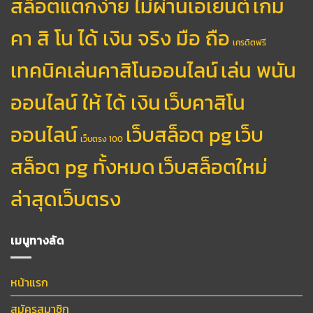
สล็อตแตกง่าย ไม่ผ่านเอเยนต์
เกม
คา สิ โน ได้ เงิน จริง มือ ถือ
เครดิตฟรี
เทคนิคเล่นคาสิโนออนไลน์
เล่น พนัน
ออนไลน์ ให้ ได้ เงิน
เว็บคาสิโน
ออนไลน์
เว็บสล็อต pg
เว็บ
เว็บตรง 100
สล็อต pg ทั้งหมด
เว็บสล็อตใหม่
ล่าสุดเว็บตรง
เมนูทางลัด
หน้าแรก
สมัครสมาชิก