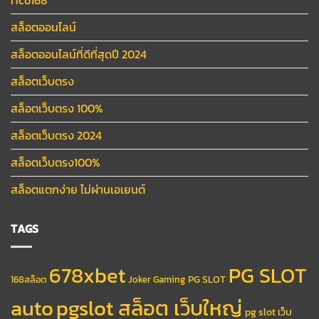
rico168
สล็อตออนไลน์
สล็อตออนไลน์ที่ดีที่สุดปี 2024
สล็อตเว็บตรง
สล็อตเว็บตรง 100%
สล็อตเว็บตรง 2024
สล็อตเว็บตรง100%
สล็อตแตกง่าย ไม่ผ่านเอเยนต์
TAGS
678xbet
PG SLOT
PG SLOT
168สล็อต
Joker Gaming
auto
pgslot สล็อต เว็บใหญ่
pg slot เว็บ