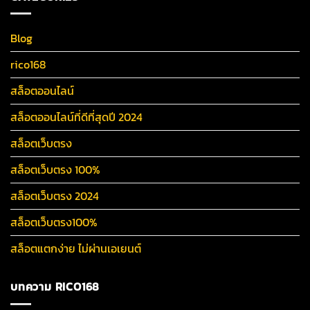
Blog
rico168
สล็อตออนไลน์
สล็อตออนไลน์ที่ดีที่สุดปี 2024
สล็อตเว็บตรง
สล็อตเว็บตรง 100%
สล็อตเว็บตรง 2024
สล็อตเว็บตรง100%
สล็อตแตกง่าย ไม่ผ่านเอเยนต์
บทความ RICO168