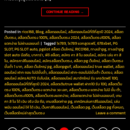
CONTINUE READING
→
Posted in
rico168
,
Blog
,
สล็อตออนไลน์
,
สล็อตออนไลน์ที่ดีที่สุดปี 2024
,
สล็อต
เว็บตรง
,
สล็อตเว็บตรง 100%
,
สล็อตเว็บตรง 2024
,
สล็อตเว็บตรง100%
,
สล็อต
แตกง่าย ไม่ผ่านเอเยนต์
|
Tagged
1x789
,
1x789 แจกสูตรฟรี
,
678xbet
,
PG
SLOT
,
PG SLOT auto
,
pgslot สล็อต เว็บใหญ่
,
RICO168
,
ทางเข้าpg
,
ทางเข้าpg
slot auto มือถือ
,
บาคาร่า
,
พีจี สล็อต
,
สมัคร คา สิ โน ออนไลน์
,
สมัคร เล่น คา สิ
โน
,
สมัครคาสิโนออนไลน์
,
สมัครสล็อตเว็บตรง
,
สล็อต pg เว็บใหม่
,
สล็อต เว็บตรง
ขั้นต่ำ 1 บาท
,
สล็อต เว็บใหญ่ pg
,
สล็อตpgแท้
,
สล็อตออนไลน์ true wallet
,
สล็อต
ออนไลน์ ฝาก ถอน ไม่มีขั้นต่ำ
,
สล็อตออนไลน์ ฝาก-ถอนไม่มีขั้นต่ํา เว็บตรง
,
สล็อต
ออนไลน์ สมัครAUTO รับโบนัส
,
สล็อตออนไลน์ สมาชิกใหม่ รับ เครดิตฟรี 100
,
สล็อตออนไลน์ที่ดีที่สุดปี 2024
,
สล็อตเติมtrue wallet ฝาก10 รับ 100
,
สล็อตเว็บ
ตรง 100%
,
สล็อตเว็บตรง แตกง่าย วอ เลท
,
สล็อตเว็บตรง แตกง่าย ไม่มี ขั้น ต่ํา
,
สล็อตเว็บตรง100%
,
สล็อตเว็บตรงแตกง่าย
,
สล็อตแตกง่าย ไม่ผ่านเอเยนต์
,
เกม
คา สิ โน ได้ เงิน จริง มือ ถือ
,
เกมสล็อตค่าย pg
,
เทคนิคเล่นคาสิโนออนไลน์
,
เล่น
พนัน ออนไลน์ ให้ ได้ เงิน
,
เว็บคาสิโนออนไลน์
,
เว็บสล็อต pg
,
เว็บสล็อต pg ทั้งหมด
,
เว็บสล็อตใหม่ล่าสุดเว็บตรง
Leave a comment