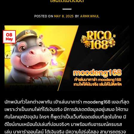
เล่นได้ไม่ติดขัด
POSTED ON
MAY 8, 2025
BY
ARMKWNUL
08
May
นักพนันทั่วโลกต่างพากัน เข้าเล่นบาคาร่า moodeng168 เยอะที่สุด
เพราะว่าเป็นเกมไพ่ที่ได้เงินจริง มีการอัปเดตข้อมูลอยู่เสมอ ให้ตาม
ทันโลกยุคปัจจุบัน ใครๆ ก็พูดว่าเป็นเว็บที่ยอดเยี่ยมที่สุดในไทย มี
ดีไซน์เกมเหมือนไปเล่นที่บ่อนจริงๆ มาพร้อมกับอารมณ์ครบรส
เล่น บาคาร่าออนไลน์ ได้เงินจริง มีความโปร่งใสสูง สามารถตรวจ