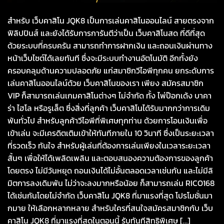
สำหรับ เว็บคาสิโน JQK8 เป็นการเล่นคาสิโนออนไลน์ สายตรงจาก
ฟิลิปปินส์ และยังได้รับการการันตีว่าเป็น เว็บคาสิโนสด ที่ดีที่สุด
ด้วยระบบที่ครบครัน สามารถทำการฝากเงิน และถอนเงินผ่านทาง
หน้าเว็บไซต์ได้เลยทันที ซึ่งจะมีระบบทำงานอัตโนมัติ อีกทั้งยัง
ครอบคลุมด้านความปลอดภัย แก่สมาชิกวีไอพีทุกคน ยกระดับการ
เล่นคาสิโนออนไลน์ด้วย เว็บคาสิโนของเรา เพียง สมัครสมาชิก
VIP ก็สามารถเล่นเกมคาสิโนต่างๆ ไม่จำกัด ทั้ง ไพ่ป๊อกเด้ง บาคา
ร่า ไฮโล หรือรูเล็ต ซึ่งสิ่งที่ลูกค้า เว็บคาสิโนได้รับมากกว่าการเดิม
พันทั่วไป สำหรับลูกค้าวีไอพีที่พิเศษทุกท่าน ด้วยการโอนเงินเพื่อ
เข้าเล่น จะมีเครดิตเติมเข้าให้ทันทีภายใน 10 วินาที ซึ่งเป็นระยะเวลา
ที่รวดเร็ว ทันใจ สำหรับผู้เล่นที่ต้องการเล่นเพียงในเวลาระยะเวลา
สั้นๆ เพื่อให้ได้เพลิดเพลิน และตอบสนองความต้องการของลูกค้า
โดยตรง ไม่มีวันหยุด ถอนเงินได้ไม่อั้นตลอดเวลาเช่นกัน และไม่มีลิ
มิตการลงเดิมพัน ไม่ว่าจะลงมากหรือน้อย ก็สามารถเล่น RICO168
ได้เช่นกันโดยไม่จำกัด เว็บคาสิโน JQK8 ที่มาแรงที่สุด โปรโมชั่นมา
กมาย ให้เลือกหลากหลาย สำหรับใครที่สนใจสมัครสมาชิกกับ เว็บ
คาสิโน JQK8 ที่มาแรงที่สุดในตอนนี้ รับทันทีสิทธิพิเศษ […]