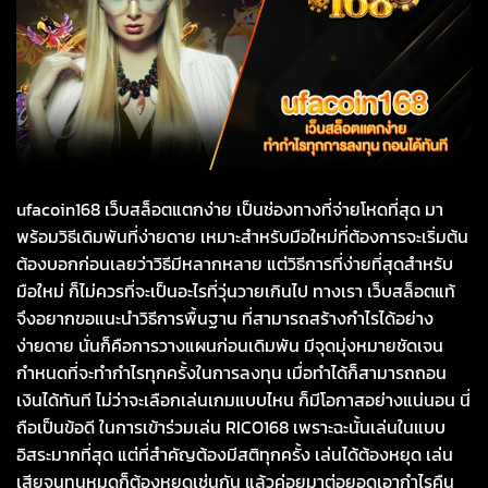
ufacoin168 เว็บสล็อตแตกง่าย เป็นช่องทางที่จ่ายโหดที่สุด มา
พร้อมวิธีเดิมพันที่ง่ายดาย เหมาะสำหรับมือใหม่ที่ต้องการจะเริ่มต้น
ต้องบอกก่อนเลยว่าวิธีมีหลากหลาย แต่วิธีการที่ง่ายที่สุดสำหรับ
มือใหม่ ก็ไม่ควรที่จะเป็นอะไรที่วุ่นวายเกินไป ทางเรา เว็บสล็อตแท้
จึงอยากขอแนะนำวิธีการพื้นฐาน ที่สามารถสร้างกำไรได้อย่าง
ง่ายดาย นั่นก็คือการวางแผนก่อนเดิมพัน มีจุดมุ่งหมายชัดเจน
กำหนดที่จะทำกำไรทุกครั้งในการลงทุน เมื่อทำได้ก็สามารถถอน
เงินได้ทันที ไม่ว่าจะเลือกเล่นเกมแบบไหน ก็มีโอกาสอย่างแน่นอน นี่
ถือเป็นข้อดี ในการเข้าร่วมเล่น RICO168 เพราะฉะนั้นเล่นในแบบ
อิสระมากที่สุด แต่ที่สำคัญต้องมีสติทุกครั้ง เล่นได้ต้องหยุด เล่น
เสียจนทุนหมดก็ต้องหยุดเช่นกัน แล้วค่อยมาต่อยอดเอากำไรคืน