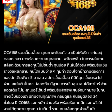
OCA168 รวมเว็บสล็อต คุณภาพคับแก้ว มาเปิดให้บริการกันอยู่
ตลอดเวลา มาพร้อมความสนุกสนาน เพลิดเพลิน ในการเล่นเกม
สล็อต ด้วยการลงทุนไม่มีขั้นต่ำ ทุนน้อย ก็เล่นได้จริง พร้อมรับเงิน
รางวัลหลักล้าน กันได้แบบง่าย ๆ คุ้มค่า ตอบโจทย์ความต้องการ
ของนักเดิมพัน เข้ามาเล่น สมัครเว็บสล็อต ที่ดีที่สุด เว็บตรง ไม่
ผ่านเอเย่นต์ มั่นคง ปลอดภัย มีฐานะการเงินสูง เล่นได้เท่าไหร่ จ่าย
ยอดเต็ม ไม่มีหักเปอร์เซ็นต์ พร้อมรับสิทธิพิเศษอีกมากมาย ไปกับ
ทางเว็บของเรา มีทีมงานคุณภาพ คอยดูแล กันอยู่ตลอด 24
ชั่วโมง RICO168 แจกหนัก จ่ายจริง พร้อมรับเทคนิคแจกฟรี ใช้
งานได้ทุกค่าย ทุกเกม ในเว็บนี้ รวมเกมสล็อตทุกค่ายชั้นนำ