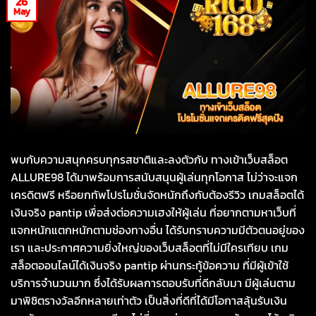
26
May
พบกับความสนุกครบทุกรสชาติและลงตัวกับ ทางเข้าเว็บสล็อต
ALLURE98 ได้มาพร้อมการสนับสนุนผู้เล่นทุกโอกาส ไม่ว่าจะแจก
เครดิตฟรี หรือยกทัพโปรโมชั่นจัดหนักถึงกับต้องรีวิว เกมสล็อตได้
เงินจริง pantip เพื่อส่งต่อความเฮงให้ผู้เล่น ที่อยากตามหาเว็บที่
แจกหนักแตกหนักตามช่องทางอื่น ได้รับทราบความมีตัวตนอยู่ของ
เรา และประกาศความยิ่งใหญ่ของเว็บสล็อตที่ไม่มีใครเทียบ เกม
สล็อตออนไลน์ได้เงินจริง pantip ผ่านกระทู้ข้อความ ที่มีผู้เข้าใช้
บริการจำนวนมาก ซึ่งได้รับผลการตอบรับที่ดีกลับมา มีผู้เล่นตาม
มาพิชิตรางวัลอีกหลายเท่าตัว เป็นสิ่งที่ดีที่ได้มีโอกาสลุ้นรับเงิน