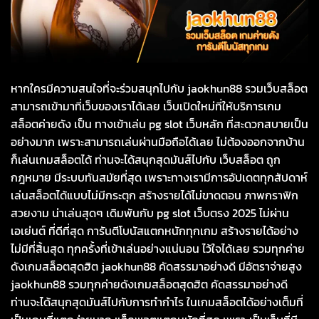
หากใครมีความสนใจที่จะร่วมสนุกไปกับ jaokhun88 รวมเว็บสล็อต
สามารถเข้ามาที่เว็บของเราได้เลย เว็บเปิดใหม่ที่ให้บริการเกม
สล็อตค่ายดัง เป็น ทางเข้าเล่น pg slot เว็บหลัก ที่สะดวกสบายเป็น
อย่างมาก เพราะสามารถเล่นผ่านมือถือได้เลย ไม่ต้องออกจากบ้าน
ก็เล่นเกมสล็อตได้ ท่านจะได้สนุกสุดมันส์ไปกับ เว็บสล็อต ถูก
กฎหมาย มีระบบทันสมัยที่สุด เพราะทางเรามีการอัปเดตทุกสัปดาห์
เล่นสล็อตได้แบบไม่มีกระตุก สร้างรายได้ไม่ขาดตอน ภาพกราฟิก
สวยงาม น่าเล่นสุดๆ เดิมพันกับ pg slot เว็บตรง 2025 ไม่ผ่าน
เอเย่นต์ ที่ดีที่สุด การันตีโบนัสแตกหนักทุกเกม สร้างรายได้อย่าง
ไม่มีที่สิ้นสุด ทุกครั้งที่เข้าเล่นอย่างแน่นอน ไว้ใจได้เลย รวมทุกค่าย
ดังเกมสล็อตสุดฮิต jaokhun88 คัดสรรมาอย่างดี มีอัตราจ่ายสูง
jaokhun88 รวมทุกค่ายดังเกมสล็อตสุดฮิต คัดสรรมาอย่างดี
ท่านจะได้สนุกสุดมันส์ไปกับการทำกำไร ในเกมสล็อตได้อย่างเต็มที่