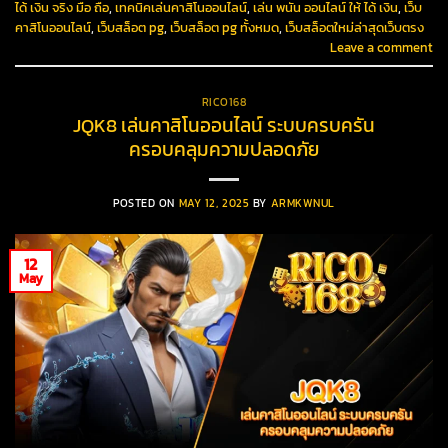
ได้ เงิน จริง มือ ถือ
,
เทคนิคเล่นคาสิโนออนไลน์
,
เล่น พนัน ออนไลน์ ให้ ได้ เงิน
,
เว็บ
คาสิโนออนไลน์
,
เว็บสล็อต pg
,
เว็บสล็อต pg ทั้งหมด
,
เว็บสล็อตใหม่ล่าสุดเว็บตรง
Leave a comment
RICO168
JQK8 เล่นคาสิโนออนไลน์ ระบบครบครัน
ครอบคลุมความปลอดภัย
POSTED ON
MAY 12, 2025
BY
ARMKWNUL
12
May