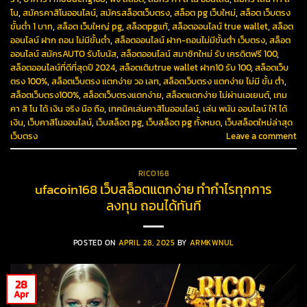
โน
,
สมัครคาสิโนออนไลน์
,
สมัครสล็อตเว็บตรง
,
สล็อต pg เว็บใหม่
,
สล็อต เว็บตรง
ขั้นต่ำ 1 บาท
,
สล็อต เว็บใหญ่ pg
,
สล็อตpgแท้
,
สล็อตออนไลน์ true wallet
,
สล็อต
ออนไลน์ ฝาก ถอน ไม่มีขั้นต่ำ
,
สล็อตออนไลน์ ฝาก-ถอนไม่มีขั้นต่ํา เว็บตรง
,
สล็อต
ออนไลน์ สมัครAUTO รับโบนัส
,
สล็อตออนไลน์ สมาชิกใหม่ รับ เครดิตฟรี 100
,
สล็อตออนไลน์ที่ดีที่สุดปี 2024
,
สล็อตเติมtrue wallet ฝาก10 รับ 100
,
สล็อตเว็บ
ตรง 100%
,
สล็อตเว็บตรง แตกง่าย วอ เลท
,
สล็อตเว็บตรง แตกง่าย ไม่มี ขั้น ต่ํา
,
สล็อตเว็บตรง100%
,
สล็อตเว็บตรงแตกง่าย
,
สล็อตแตกง่าย ไม่ผ่านเอเยนต์
,
เกม
คา สิ โน ได้ เงิน จริง มือ ถือ
,
เทคนิคเล่นคาสิโนออนไลน์
,
เล่น พนัน ออนไลน์ ให้ ได้
เงิน
,
เว็บคาสิโนออนไลน์
,
เว็บสล็อต pg
,
เว็บสล็อต pg ทั้งหมด
,
เว็บสล็อตใหม่ล่าสุด
เว็บตรง
Leave a comment
RICO168
ufacoin168 เว็บสล็อตแตกง่าย ทำกำไรทุกการ
ลงทุน ถอนได้ทันที
POSTED ON
APRIL 28, 2025
BY
ARMKWNUL
28
Apr