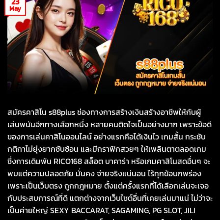
23
May
สมัครคาสิโน s88plus ช่องทางการสร้างเงินสร้างอาชีพให้กับผู้
เล่นพนันอีกทางเลือกหนึ่ง หลายคนติดใจเป็นอย่างมาก เพราะข้อดี
ของการเล่นคาสิโนออนไลน์ อย่างแรกคือได้เงินไว เกมสั้น กระชับ
กติกาไม่ยุ่งยากซับซ้อน และมีกราฟิกสวยๆ ให้เพลินตาตลอดเกม
ซึ่งการเดิมพัน RICO168 สล็อต บาคาร่า หรือเกมคาสิโนสดอื่นๆ จะ
พบแต่ความปลอดภัย มั่นคง จ่ายจริงแน่นอน ไร้ทุกข้อบกพร่อง
เพราะเป็นเว็บตรง ถูกกฎหมาย ตั้งแต่ครั้งแรกที่ได้เลือกเล่นจะเจอ
กับประสบการณ์ที่ดี แตกต่างจากเว็บไซต์อื่นที่เคยเล่นมาแน่ ไม่ว่าจะ
เป็นค่ายใหญ่ SEXY BACCARAT, SAGAMING, PG SLOT, JILI