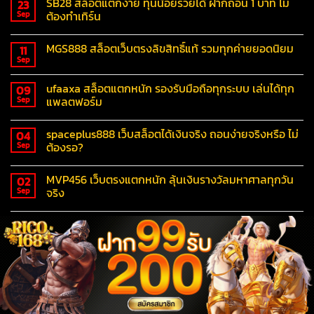
SB28 สล็อตแตกง่าย ทุนน้อยรวยได้ ฝากถอน 1 บาท ไม่
23
ต้องทำเทิร์น
Sep
MGS888 สล็อตเว็บตรงลิขสิทธิ์แท้ รวมทุกค่ายยอดนิยม
11
Sep
ufaaxa สล็อตแตกหนัก รองรับมือถือทุกระบบ เล่นได้ทุก
09
แพลตฟอร์ม
Sep
spaceplus888 เว็บสล็อตได้เงินจริง ถอนง่ายจริงหรือ ไม่
04
ต้องรอ?
Sep
MVP456 เว็บตรงแตกหนัก ลุ้นเงินรางวัลมหาศาลทุกวัน
02
จริง
Sep
rm6com สล็อตรวมทุกค่าย ทดลองเล่นฟรี อัปเดตเกม
29
ใหม่ตลอดเวลา
Aug
g2slot168 เว็บตรงแตกหนัก ทดลองเล่นฟรีทุกค่าย สมัคร
26
ง่ายทันใจ
Aug