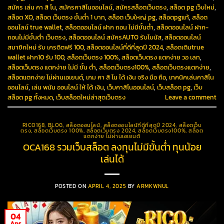
สมัคร เล่น คา สิ โน
,
สมัครคาสิโนออนไลน์
,
สมัครสล็อตเว็บตรง
,
สล็อต pg เว็บใหม่
,
สล็อต XO
,
สล็อต เว็บตรง ขั้นต่ำ 1 บาท
,
สล็อต เว็บใหญ่ pg
,
สล็อตpgแท้
,
สล็อต
ออนไลน์ true wallet
,
สล็อตออนไลน์ ฝาก ถอน ไม่มีขั้นต่ำ
,
สล็อตออนไลน์ ฝาก-
ถอนไม่มีขั้นต่ํา เว็บตรง
,
สล็อตออนไลน์ สมัครAUTO รับโบนัส
,
สล็อตออนไลน์
สมาชิกใหม่ รับ เครดิตฟรี 100
,
สล็อตออนไลน์ที่ดีที่สุดปี 2024
,
สล็อตเติมtrue
wallet ฝาก10 รับ 100
,
สล็อตเว็บตรง 100%
,
สล็อตเว็บตรง แตกง่าย วอ เลท
,
สล็อตเว็บตรง แตกง่าย ไม่มี ขั้น ต่ํา
,
สล็อตเว็บตรง100%
,
สล็อตเว็บตรงแตกง่าย
,
สล็อตแตกง่าย ไม่ผ่านเอเยนต์
,
เกม คา สิ โน ได้ เงิน จริง มือ ถือ
,
เทคนิคเล่นคาสิโน
ออนไลน์
,
เล่น พนัน ออนไลน์ ให้ ได้ เงิน
,
เว็บคาสิโนออนไลน์
,
เว็บสล็อต pg
,
เว็บ
สล็อต pg ทั้งหมด
,
เว็บสล็อตใหม่ล่าสุดเว็บตรง
Leave a comment
RICO168
,
BLOG
,
สล็อตออนไลน์
,
สล็อตออนไลน์ที่ดีที่สุดปี 2024
,
สล็อตเว็บ
ตรง
,
สล็อตเว็บตรง 100%
,
สล็อตเว็บตรง 2024
,
สล็อตเว็บตรง100%
,
สล็อต
แตกง่าย ไม่ผ่านเอเยนต์
OCA168 รวมเว็บสล็อต ลงทุนไม่มีขั้นต่ำ ทุนน้อย
เล่นได้
POSTED ON
APRIL 4, 2025
BY
ARMKWNUL
04
Apr