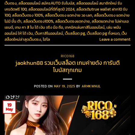
เว็บตรง
,
สล็อตออนไลน์ สมัครAUTO รับโบนัส
,
สล็อตออนไลน์ สมาชิกใหม่ รับ
เครดิตฟรี 100
,
สล็อตออนไลน์ที่ดีที่สุดปี 2024
,
สล็อตเติมtrue wallet ฝาก10 รับ
100
,
สล็อตเว็บตรง 100%
,
สล็อตเว็บตรง แตกง่าย วอ เลท
,
สล็อตเว็บตรง แตกง่าย
ไม่มี ขั้น ต่ํา
,
สล็อตเว็บตรง100%
,
สล็อตเว็บตรงแตกง่าย
,
สล็อตแตกง่าย ไม่ผ่านเอ
เยนต์
,
เกม คา สิ โน ได้ เงิน จริง มือ ถือ
,
เทคนิคเล่นคาสิโนออนไลน์
,
เล่น พนัน
ออนไลน์ ให้ ได้ เงิน
,
เว็บคาสิโนออนไลน์
,
เว็บสล็อต pg
,
เว็บสล็อต pg ทั้งหมด
,
เว็บ
สล็อตใหม่ล่าสุดเว็บตรง
,
ไฮโล
Leave a comment
RICO168
jaokhun88 รวมเว็บสล็อต เกมค่ายดัง การันตี
โบนัสทุกเกม
POSTED ON
MAY 19, 2025
BY
ARMKWNUL
19
May