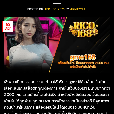
POSTED ON
APRIL 10, 2025
BY
ARMKWNUL
10
Apr
เชิญมาเปิดประสบการณ์ เข้ามาใช้บริการ gme168 สล็อตเว็บใหม่
เลือกเล่นเกมสล็อตที่คุณต้องการ ภายในเว็บของเรา มีเกมมากกว่า
2,000 เกม แค่สมัครก็เล่นได้จริง สำหรับบัญชีเดียวบนเว็บของเรา
เข้าเล่นได้ทุกค่าย ทุกเกม ผ่านการคัดสรรมาเป็นอย่างดี มีคุณภาพ
ก่อนนำมาให้บริการ สล็อตออนไลน์ ได้เงินจริง บนหน้าเว็บ
เบราว์เซอร์ของเรา เล่นผ่านอินเทอร์เน็ต ซึ่งมีความแตกต่างจากตู้