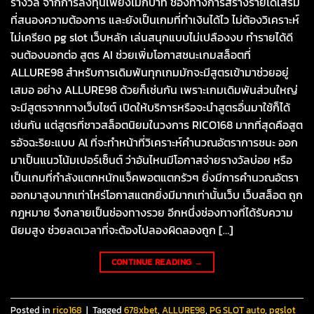
รางวัล จากการลงทุนเพียงไม่กี่บาท ช่องทางการสร้างรายได้เสริม
ที่สนองความต้องการ และยังเป็นเกมที่ทำเงินได้ไว ไม่ต้องวิเคราะห์
ไม่เครียด pg slot เว็บหลัก เล่นสนุกแบบไม่เปลืองงบ ทำรายได้ดี
จนต้องบอกต่อ สูตร AI ช่วยเพิ่มโอกาสชนะเกมสล็อตที่
ALLURE98 สำหรับการเดิมพันทุกเกมมักจะมีสูตรเข้ามาช่วยอยู่
เสมอ อย่าง ALLURE98 ด้วยก็เช่นกัน เพราะเกมเดิมพันส่วนใหญ่
จะมีสูตรจากทางเว็บไซต์ เปิดให้บริการหรือจะนำสูตรอื่นมาใช้ก็ได้
เช่นกัน แต่สูตรที่ชาวสล็อตนิยมในวงการ RICO168 มากที่สุดคือสูต
รอัจฉะริยะแบบ Al ที่จะทำหน้าที่วิเคราะห์คำนวณอัตราการชนะ ออก
มาเป็นแนวโน้มเปอร์เซ็นต์ ว่าอันไหนมีโอกาสจ่ายรางวัลบ่อย หรือ
เป็นเกมที่กำลังแตกหนักแจ็คพอตแตกรัวๆ ยิ่งมีการคำนวณอัตรา
ออกมาสูงมากเท่าไหร่โอกาสแตกยิ่งมีมากเท่านั้นเว็บ เว็บสล็อต ถูก
กฎหมาย จึงกลายเป็นช่องทางรวย อีกหนึ่งช่องทางที่ได้รับความ
นิยมสูง ช่วยลดเวลาที่จะต้องไปลองผิดลองถูก […]
CONTINUE READING
→
Posted in
rico168
|
Tagged
678xbet
,
ALLURE98
,
PG SLOT auto
,
pgslot