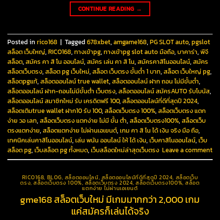
CONTINUE READING
→
Posted in
rico168
|
Tagged
678xbet
,
amgame168
,
PG SLOT auto
,
pgslot
สล็อต เว็บใหญ่
,
RICO168
,
ทางเข้าpg
,
ทางเข้าpg slot auto มือถือ
,
บาคาร่า
,
พีจี
สล็อต
,
สมัคร คา สิ โน ออนไลน์
,
สมัคร เล่น คา สิ โน
,
สมัครคาสิโนออนไลน์
,
สมัคร
สล็อตเว็บตรง
,
สล็อต pg เว็บใหม่
,
สล็อต เว็บตรง ขั้นต่ำ 1 บาท
,
สล็อต เว็บใหญ่ pg
,
สล็อตpgแท้
,
สล็อตออนไลน์ true wallet
,
สล็อตออนไลน์ ฝาก ถอน ไม่มีขั้นต่ำ
,
สล็อตออนไลน์ ฝาก-ถอนไม่มีขั้นต่ํา เว็บตรง
,
สล็อตออนไลน์ สมัครAUTO รับโบนัส
,
สล็อตออนไลน์ สมาชิกใหม่ รับ เครดิตฟรี 100
,
สล็อตออนไลน์ที่ดีที่สุดปี 2024
,
สล็อตเติมtrue wallet ฝาก10 รับ 100
,
สล็อตเว็บตรง 100%
,
สล็อตเว็บตรง แตก
ง่าย วอ เลท
,
สล็อตเว็บตรง แตกง่าย ไม่มี ขั้น ต่ํา
,
สล็อตเว็บตรง100%
,
สล็อตเว็บ
ตรงแตกง่าย
,
สล็อตแตกง่าย ไม่ผ่านเอเยนต์
,
เกม คา สิ โน ได้ เงิน จริง มือ ถือ
,
เทคนิคเล่นคาสิโนออนไลน์
,
เล่น พนัน ออนไลน์ ให้ ได้ เงิน
,
เว็บคาสิโนออนไลน์
,
เว็บ
สล็อต pg
,
เว็บสล็อต pg ทั้งหมด
,
เว็บสล็อตใหม่ล่าสุดเว็บตรง
Leave a comment
RICO168
,
BLOG
,
สล็อตออนไลน์
,
สล็อตออนไลน์ที่ดีที่สุดปี 2024
,
สล็อตเว็บ
ตรง
,
สล็อตเว็บตรง 100%
,
สล็อตเว็บตรง 2024
,
สล็อตเว็บตรง100%
,
สล็อต
แตกง่าย ไม่ผ่านเอเยนต์
gme168 สล็อตเว็บใหม่ มีเกมมากกว่า 2,000 เกม
แค่สมัครก็เล่นได้จริง