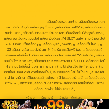
https://tgabet689.net/
https://tgabet689.co
https://walletslottrue.com/
https://wallet-slottrue.com/
https://true-walletslot.net/
https://true-walletslot.com/
https://slot-freecredit.top/
สล็อตเว็บตรงแตกง่าย ,สล็อตเว็บตรง แตก
ง่าย ไม่มี ขั้น ต่ํา ,เว็บสล็อต pg ทั้งหมด ,สล็อตเว็บตรง100% , สล็อต เว็บตรง
ขั้นต่ำ 1 บาท , สล็อตเว็บตรง แตกง่าย วอ เลท , เว็บสล็อตใหม่ล่าสุดเว็บตรง ,
สล็อต pg เว็บใหม่ , pgslot สล็อต เว็บใหญ่ , PG SLOT auto , ทางเข้าpg slot
auto มือถือ , เว็บสล็อต pg , สล็อตpgแท้ , ทางเข้าpg , สล็อต เว็บใหญ่ pg ,
พีจี สล็อต , สล็อตออนไลน์ สมาชิกใหม่ รับ เครดิตฟรี 100 , สล็อตออนไลน์
ฝาก-ถอนไม่มีขั้นต่ํา เว็บตรง , สล็อตออนไลน์ สมัครAUTO รับโบนัส , สล็อต
ออนไลน์ true wallet , สล็อตเติมtrue wallet ฝาก10 รับ 100 , สล็อตออนไลน์
ฝาก ถอน ไม่มีขั้นต่ำ , บาคาร่า , เกม คา สิ โน ได้ เงิน จริง มือ ถือ , เว็บคาสิโน
ออนไลน์ , เทคนิคเล่นคาสิโนออนไลน์ , เล่น พนัน ออนไลน์ ให้ ได้ เงิน , สมัคร เล่น
คา สิ โน , สมัครคาสิโนออนไลน์ , สมัคร คา สิ โน ออนไลน์ , สมัครสล็อตเว็บตรง
, 678xbet , RICO168 , สล็อตเว็บตรง 100% , สล็อตออนไลน์ที่ดีที่สุดปี 2024 ,
สล็อตแตกง่าย ไม่ผ่านเอเยนต์ ,
หน้าแรก
สมัครสมาชิก
เข้าเล่น
ติดต่อเรา
Copyright 2026 ©
RICO168