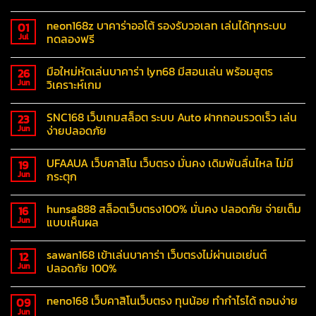
neon168z บาคาร่าออโต้ รองรับวอเลท เล่นได้ทุกระบบ
01
ทดลองฟรี
Jul
มือใหม่หัดเล่นบาคาร่า lyn68 มีสอนเล่น พร้อมสูตร
26
วิเคราะห์เกม
Jun
SNC168 เว็บเกมสล็อต ระบบ Auto ฝากถอนรวดเร็ว เล่น
23
ง่ายปลอดภัย
Jun
UFAAUA เว็บคาสิโน เว็บตรง มั่นคง เดิมพันลื่นไหล ไม่มี
19
กระตุก
Jun
hunsa888 สล็อตเว็บตรง100% มั่นคง ปลอดภัย จ่ายเต็ม
16
แบบเห็นผล
Jun
sawan168 เข้าเล่นบาคาร่า เว็บตรงไม่ผ่านเอเย่นต์
12
ปลอดภัย 100%
Jun
neno168 เว็บคาสิโนเว็บตรง ทุนน้อย ทำกำไรได้ ถอนง่าย
09
Jun