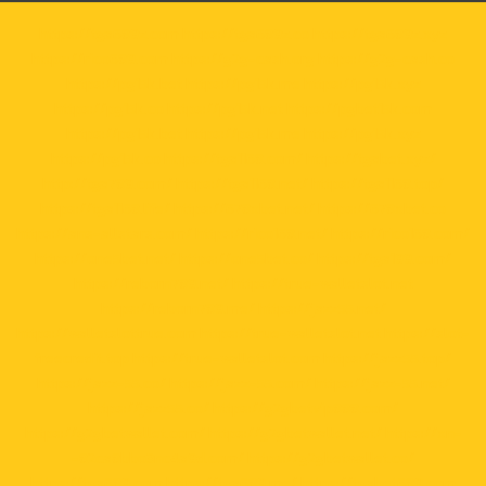
https://tga689z.com
https://tga689z.co
https://tga689z.xyz
https://rico689.com
https://g2g-cash.org
https://g2g-cash.co
https://pg15k.bet
https://pg15k.me
https://pg15k.xyz
https://pg15k.co
https://pg15k.net
https://pgbet15k.com
https://pg15k.bet
https://pg15k.me
https://pg15k.xyz
https://pg15k.co
https://tga1168.com/
https://tgabet.xyz/
http://tga789.com/
https://tga1168.net/
https://tga1168.top/
https://tga1168.life/
https://678xbet.net/
https://678xbet.co
https://ans-allstars.com/
https://rico168.net/
https://rico168.com/
https://one5bet.net/
https://one5bet.co/
https://tga199.com/
https://reborn789.net/
https://true-walletslot.net
https://reborn789.me/
https://jazz55.net/
https://walletslottrue.com
https://true-walletslot.net
https://slot-
freecredit.top
https://true-walletslot.com
https://jazz55.top/
https://jazz-55.co/
https://jazz-55.com/
https://jazz-55.net/
https://jazz55.co/
https://g2gbetvip888.com/
https://g2gbetwallet.com/
https://g2gbetwallet.net/
https://xn-
-82ca8bbo3nc4a9d.com/
https://g2gbetwallet.co/
https://tga689.com
https://tga689.me/
https://tgabet689.com