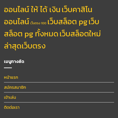
ออนไลน์ ให้ ได้ เงิน
เว็บคาสิโน
ออนไลน์
เว็บสล็อต pg
เว็บ
เว็บตรง 100
สล็อต pg ทั้งหมด
เว็บสล็อตใหม่
ล่าสุดเว็บตรง
เมนูทางลัด
หน้าแรก
สมัครสมาชิก
เข้าเล่น
ติดต่อเรา