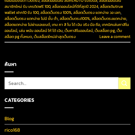
ถอนไม่มีขั้นต่ํา เว็บตรง
,
สล็อตออนไลน์ สมัครAUTO รับโบนัส
,
สล็อตออนไลน์
สมาชิกใหม่ รับ เครดิตฟรี 100
,
สล็อตออนไลน์ที่ดีที่สุดปี 2024
,
สล็อตเติมtrue
wallet ฝาก10 รับ 100
,
สล็อตเว็บตรง 100%
,
สล็อตเว็บตรง แตกง่าย วอ เลท
,
สล็อตเว็บตรง แตกง่าย ไม่มี ขั้น ต่ํา
,
สล็อตเว็บตรง100%
,
สล็อตเว็บตรงแตกง่าย
,
สล็อตแตกง่าย ไม่ผ่านเอเยนต์
,
เกม คา สิ โน ได้ เงิน จริง มือ ถือ
,
เทคนิคเล่นคาสิโน
ออนไลน์
,
เล่น พนัน ออนไลน์ ให้ ได้ เงิน
,
เว็บคาสิโนออนไลน์
,
เว็บสล็อต pg
,
เว็บ
สล็อต pg ทั้งหมด
,
เว็บสล็อตใหม่ล่าสุดเว็บตรง
Leave a comment
ค้นหา
CATEGORIES
Blog
rico168