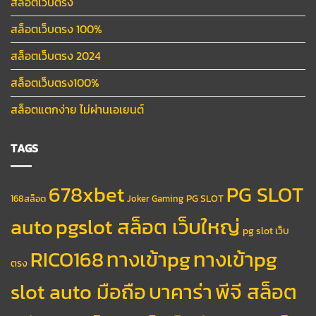
สล็อตเว็บตรง
สล็อตเว็บตรง 100%
สล็อตเว็บตรง 2024
สล็อตเว็บตรง100%
สล็อตแตกง่าย ไม่ผ่านเอเยนต์
TAGS
678xbet
PG SLOT
PG SLOT
168สล็อต
Joker Gaming
auto
pgslot สล็อต เว็บใหญ่
pg slot เว็บ
RICO168
ทางเข้าpg
ทางเข้าpg
ตรง
slot auto มือถือ
บาคาร่า
พีจี สล็อต