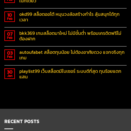
ในที่เดียว
okd99 สล็อตออโต้ หมุนวงล้อสร้างกำไร ลุ้นสนุกได้ทุก
10
เวลา
Feb
bkk369 เกมสล็อตมาใหม่ ไม่มีขั้นต่ำ พร้อมเครดิตฟรีไม่
07
ต้องฝาก
Feb
autoufabet สล็อตทุนน้อย ไม่ต้องอาศัยดวง แจกจริงทุก
03
เกม
Feb
playlist99 เว็บสล็อตมีใบเซอร์ ระบบดีที่สุด ทุนร้อยแตก
30
แสน
Jan
RECENT POSTS