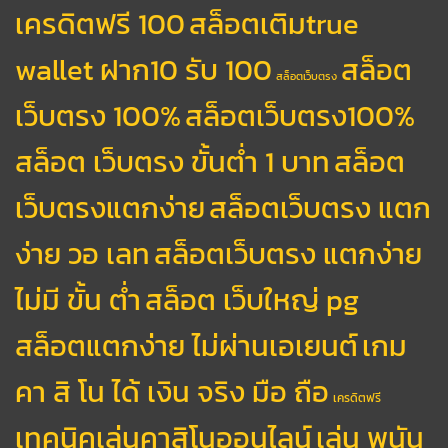
เครดิตฟรี 100
สล็อตเติมtrue
wallet ฝาก10 รับ 100
สล็อต
สล็อตเว็บตรง
เว็บตรง 100%
สล็อตเว็บตรง100%
สล็อต เว็บตรง ขั้นต่ำ 1 บาท
สล็อต
เว็บตรงแตกง่าย
สล็อตเว็บตรง แตก
ง่าย วอ เลท
สล็อตเว็บตรง แตกง่าย
ไม่มี ขั้น ต่ํา
สล็อต เว็บใหญ่ pg
สล็อตแตกง่าย ไม่ผ่านเอเยนต์
เกม
คา สิ โน ได้ เงิน จริง มือ ถือ
เครดิตฟรี
เทคนิคเล่นคาสิโนออนไลน์
เล่น พนัน