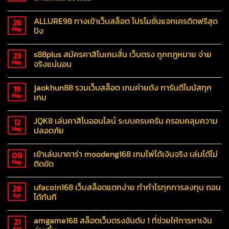
ALLURE98 ทางเข้าเว็บสล็อต โปรโมชั่นแจกเครดิตฟรีสุด
26
ปัง
May
s88plus สมัครคาสิโนเกมสั้น เว็บตรง ถูกกฎหมาย จ่าย
23
จริงแน่นอน
May
jaokhun88 รวมเว็บสล็อต เกมค่ายดัง การันตีโบนัสทุก
19
เกม
May
JQK8 เล่นคาสิโนออนไลน์ ระบบครบครัน ครอบคลุมความ
12
ปลอดภัย
May
เข้าเล่นบาคาร่า moodeng168 เกมไพ่ได้เงินจริง เล่นได้ไม่
08
ติดขัด
May
ufacoin168 เว็บสล็อตแตกง่าย ทำกำไรทุกการลงทุน ถอน
28
ได้ทันที
Apr
amgame168 สล็อตเว็บตรงอันดับ 1 ที่ช่วยให้การหาเงิน
21
Apr