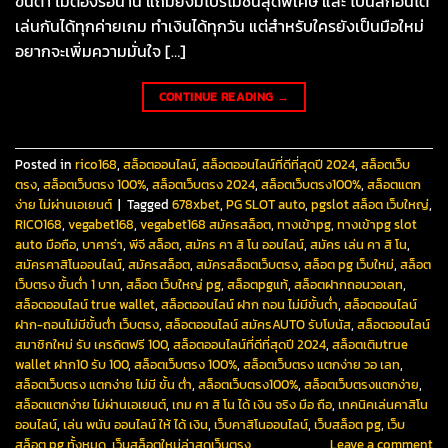
ขั้นต่ำ ไม่ต้องรอนาน แถมยังมีโปรโมชั่นสุดพิเศษ และ โบนัสก้อนโต
เล่นกันได้ทุกค่ายเกม ทำเงินได้ทุกวัน แต่สำหรับใครยังเป็นมือใหม่
อยากจะเพิ่มความมั่นใจ […]
CONTINUE READING
→
Posted in
rico168
,
สล็อตออนไลน์
,
สล็อตออนไลน์ที่ดีที่สุดปี 2024
,
สล็อตเว็บ
ตรง
,
สล็อตเว็บตรง 100%
,
สล็อตเว็บตรง 2024
,
สล็อตเว็บตรง100%
,
สล็อตแตก
ง่าย ไม่ผ่านเอเยนต์
|
Tagged
678xbet
,
PG SLOT auto
,
pgslot สล็อต เว็บใหญ่
,
RICO168
,
vegabet168
,
vegabet168 สมัครสล็อต
,
ทางเข้าpg
,
ทางเข้าpg slot
auto มือถือ
,
บาคาร่า
,
พีจี สล็อต
,
สมัคร คา สิ โน ออนไลน์
,
สมัคร เล่น คา สิ โน
,
สมัครคาสิโนออนไลน์
,
สมัครสล็อต
,
สมัครสล็อตเว็บตรง
,
สล็อต pg เว็บใหม่
,
สล็อต
เว็บตรง ขั้นต่ำ 1 บาท
,
สล็อต เว็บใหญ่ pg
,
สล็อตpgแท้
,
สล็อตฝากถอนวอเลท
,
สล็อตออนไลน์ true wallet
,
สล็อตออนไลน์ ฝาก ถอน ไม่มีขั้นต่ำ
,
สล็อตออนไลน์
ฝาก-ถอนไม่มีขั้นต่ํา เว็บตรง
,
สล็อตออนไลน์ สมัครAUTO รับโบนัส
,
สล็อตออนไลน์
สมาชิกใหม่ รับ เครดิตฟรี 100
,
สล็อตออนไลน์ที่ดีที่สุดปี 2024
,
สล็อตเติมtrue
wallet ฝาก10 รับ 100
,
สล็อตเว็บตรง 100%
,
สล็อตเว็บตรง แตกง่าย วอ เลท
,
สล็อตเว็บตรง แตกง่าย ไม่มี ขั้น ต่ํา
,
สล็อตเว็บตรง100%
,
สล็อตเว็บตรงแตกง่าย
,
สล็อตแตกง่าย ไม่ผ่านเอเยนต์
,
เกม คา สิ โน ได้ เงิน จริง มือ ถือ
,
เทคนิคเล่นคาสิโน
ออนไลน์
,
เล่น พนัน ออนไลน์ ให้ ได้ เงิน
,
เว็บคาสิโนออนไลน์
,
เว็บสล็อต pg
,
เว็บ
สล็อต pg ทั้งหมด
,
เว็บสล็อตใหม่ล่าสุดเว็บตรง
Leave a comment