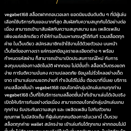
vegabet168 สล็อตฝากถอนวอเลท ยอดนิยมอันดับต้น ๆ ที่มีผู้เล่น
เลือกใช้บริการกันเยอะมากที่สุด สัมผัสกับความสนุกกันได้อย่างต่อ
เนื่อง สามารถเข้ามาสัมผัสกับความสนุกสนาน และ เพลิดเพลิน
เพียงแค่คลิกเดียว ทำให้ท่านเป็นมหาเศรษฐีได้ทันที รวมสล็อตทุก
ค่าย ในเว็บเดียว สมัครสมาชิกเข้าใช้งานได้ด้วยตัวเอง บนหน้า
เว็บไซต์ของทางเรา แค่กรอกข้อมูลรายละเอียดต่าง ๆ พร้อม
กำหนดรหัสผ่าน ก็สามารถเข้ามาเปิดประสบการณ์ใหม่ กับการ
ลงทุนบนช่องทางอัตโนมัติ ฝากถอน ไม่มีขั้นต่ำ สล็อตเว็บตรงแตก
ง่าย การันตีความมั่นคง ความปลอดภัย ข้อมูลไม่รั่วไหลอย่างเด็ด
ขาด เข้ามาเล่นเกมแตกง่ายที่ ทำเงินได้ไม่อั้น ต้องมาที่นี่เลย บริการ
เกมสล็อตชั้นนำ vegabet168 ตอบโจทย์กลุ่มนักเล่นเกมทุกท่าน
vegabet168 เว็บที่ให้บริการเกมสล็อตชั้นนำที่เข้ามาเล่นได้เงินจริง
เปิดให้บริการกันอย่างต่อเนื่อง สามารถตอบโจทย์กลุ่มนักเล่นเกม
ทุกท่าน รับประกันความสนุก และ เพลิดเพลิน ไปกับตัวเกม
คุณภาพ โบนัสจัดเต็ม ที่ผู้เล่นทุกคนต้องการในเวลานี้ เว็บรวม
สล็อตทุกค่าย wallet สมัครง่าย เข้าเล่นกันได้ทุกเกม ฝากถอนไม่มี