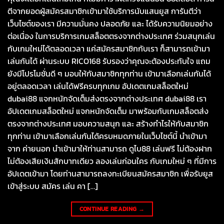
ตีจากยอดผู้สมัครสมาชิกเข้ามาใช้บริการนับแสนยูส การันตีว่า
เว็บไซต์ของเรา มีความมั่นคง ปลอดภัย และ ได้รับความนิยมอย่าง
ต่อเนื่อง ในการบริการเกมสล็อตตรงจากต่างประเทศ ร่วมสนุกเล่น
กับเกมใหม่ได้ตลอดเวลา แค่สมัครสมาชิกกับเรา ก็สามารถเข้ามา
เล่นกันได้ ผ่านระบบ RICO168 รับรองว่าคุณจะต้องประทับใจ แถม
ยังมีโปรโมชั่นดี ๆ มอบให้กับสมาชิกทุกท่าน เข้ามาเลือกเล่นกันได้
อยู่ตลอดเวลา เล่นได้ฟรีครบทุกเกม อัปเดตเกมสล็อตใหม่
dubai88 แจกหนักจัดเต็มส่งตรงจากต่างประเทศ dubai88 เรา
อัปเดตเกมสล็อตใหม่ แจกหนักจัดเต็ม มาพร้อมกับเกมสล็อตส่ง
ตรงจากต่างประเทศ มอบความสนุก และ สร้างกำไรให้กับสมาชิก
ทุกท่าน เข้ามาเลือกเล่นกันได้ครบหมดภายในเว็บไซต์นี้ นำเข้ามา
จาก ค่ายนอก นำเข้ามาให้ท่านสามารถ ดูไบ88 เล่นฟรี ไม่ต้องฝาก
ไม่ต้องเสียเงินสักบาทเดียว ลองเล่นก่อนใคร กับเกมใหม่ ๆ ที่มีการ
อัปเดตเข้ามา โดยท่านสามารถลงทะเบียนสมัครสมาชิก เพื่อรับยูส
เข้าสู่ระบบ สมัคร เล่น คา […]
CONTINUE READING
→