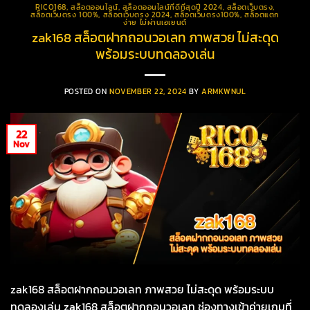
RICO168
,
สล็อตออนไลน์
,
สล็อตออนไลน์ที่ดีที่สุดปี 2024
,
สล็อตเว็บตรง
,
สล็อตเว็บตรง 100%
,
สล็อตเว็บตรง 2024
,
สล็อตเว็บตรง100%
,
สล็อตแตก
ง่าย ไม่ผ่านเอเยนต์
zak168 สล็อตฝากถอนวอเลท ภาพสวย ไม่สะดุด
พร้อมระบบทดลองเล่น
POSTED ON
NOVEMBER 22, 2024
BY
ARMKWNUL
22
Nov
zak168 สล็อตฝากถอนวอเลท ภาพสวย ไม่สะดุด พร้อมระบบ
ทดลองเล่น zak168 สล็อตฝากถอนวอเลท ช่องทางเข้าค่ายเกมที่