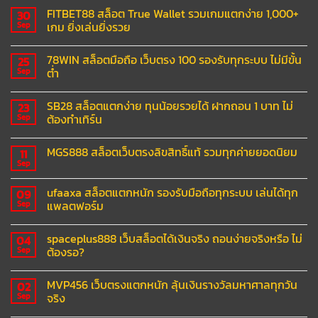
FITBET88 สล็อต True Wallet รวมเกมแตกง่าย 1,000+
30
เกม ยิ่งเล่นยิ่งรวย
Sep
78WIN สล็อตมือถือ เว็บตรง 100 รองรับทุกระบบ ไม่มีขั้น
25
ต่ำ
Sep
SB28 สล็อตแตกง่าย ทุนน้อยรวยได้ ฝากถอน 1 บาท ไม่
23
ต้องทำเทิร์น
Sep
MGS888 สล็อตเว็บตรงลิขสิทธิ์แท้ รวมทุกค่ายยอดนิยม
11
Sep
ufaaxa สล็อตแตกหนัก รองรับมือถือทุกระบบ เล่นได้ทุก
09
แพลตฟอร์ม
Sep
spaceplus888 เว็บสล็อตได้เงินจริง ถอนง่ายจริงหรือ ไม่
04
ต้องรอ?
Sep
MVP456 เว็บตรงแตกหนัก ลุ้นเงินรางวัลมหาศาลทุกวัน
02
จริง
Sep