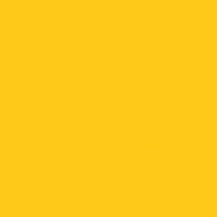
https://pg15k.bet
https://pg15k.me
https://pg15k.xyz
https://pg15k.co
https://pg15k.net
https://pgbet15k.com
https://pg15k.bet
https://pg15k.me
https://pg15k.xyz
https://pg15k.co
https://tga1168.com/
https://tgabet.xyz/
http://tga789.com/
https://tga1168.net/
https://tga1168.top/
https://tga1168.life/
https://678xbet.net/
https://678xbet.co
https://ans-allstars.com/
https://rico168.net/
https://rico168.com/
https://one5bet.net/
https://one5bet.co/
https://tga199.com/
https://reborn789.net/
https://true-walletslot.net
https://reborn789.me/
https://jazz55.net/
https://walletslottrue.com
https://true-walletslot.net
https://slot-
freecredit.top
https://true-walletslot.com
https://jazz55.top/
https://jazz-55.co/
https://jazz-55.com/
https://jazz-55.net/
https://jazz55.co/
https://g2gbetvip888.com/
https://g2gbetwallet.com/
https://g2gbetwallet.net/
https://xn-
-82ca8bbo3nc4a9d.com/
https://g2gbetwallet.co/
https://tga689.com
https://tga689.me/
https://tgabet689.com
https://tgabet689.net/
https://tgabet689.co
https://walletslottrue.com/
https://wallet-slottrue.com/
https://true-walletslot.net/
https://true-walletslot.com/