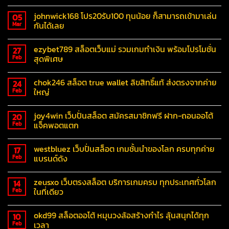
johnwick168 โปร20รับ100 ทุนน้อย ก็สามารถเข้ามาเล่น
05
กันได้เลย
Mar
ezybet789 สล็อตเว็บแม่ รวมเกมทำเงิน พร้อมโปรโมชั่น
27
สุดพิเศษ
Feb
chok246 สล็อต true wallet ลิขสิทธิ์แท้ ส่งตรงจากค่าย
24
ใหญ่
Feb
joy4win เว็บปั่นสล็อต สมัครสมาชิกฟรี ฝาก-ถอนออโต้
20
แจ็คพอตแตก
Feb
westbluez เว็บปั่นสล็อต เกมชั้นนำของโลก ครบทุกค่าย
17
แบรนด์ดัง
Feb
zeusxo เว็บตรงสล็อต บริการเกมครบ ทุกประเทศทั่วโลก
14
ในที่เดียว
Feb
okd99 สล็อตออโต้ หมุนวงล้อสร้างกำไร ลุ้นสนุกได้ทุก
10
เวลา
Feb