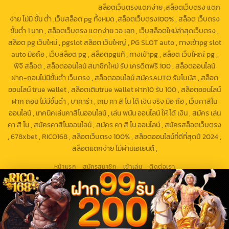
https://slot-freecredit.top/
สล็อตเว็บตรงแตกง่าย ,สล็อตเว็บตรง แตก
ง่าย ไม่มี ขั้น ต่ํา ,เว็บสล็อต pg ทั้งหมด ,สล็อตเว็บตรง100% , สล็อต เว็บตรง
ขั้นต่ำ 1 บาท , สล็อตเว็บตรง แตกง่าย วอ เลท , เว็บสล็อตใหม่ล่าสุดเว็บตรง ,
สล็อต pg เว็บใหม่ , pgslot สล็อต เว็บใหญ่ , PG SLOT auto , ทางเข้าpg slot
auto มือถือ , เว็บสล็อต pg , สล็อตpgแท้ , ทางเข้าpg , สล็อต เว็บใหญ่ pg ,
พีจี สล็อต , สล็อตออนไลน์ สมาชิกใหม่ รับ เครดิตฟรี 100 , สล็อตออนไลน์
ฝาก-ถอนไม่มีขั้นต่ํา เว็บตรง , สล็อตออนไลน์ สมัครAUTO รับโบนัส , สล็อต
ออนไลน์ true wallet , สล็อตเติมtrue wallet ฝาก10 รับ 100 , สล็อตออนไลน์
ฝาก ถอน ไม่มีขั้นต่ำ , บาคาร่า , เกม คา สิ โน ได้ เงิน จริง มือ ถือ , เว็บคาสิโน
ออนไลน์ , เทคนิคเล่นคาสิโนออนไลน์ , เล่น พนัน ออนไลน์ ให้ ได้ เงิน , สมัคร เล่น
คา สิ โน , สมัครคาสิโนออนไลน์ , สมัคร คา สิ โน ออนไลน์ , สมัครสล็อตเว็บตรง
, 678xbet , RICO168 , สล็อตเว็บตรง 100% , สล็อตออนไลน์ที่ดีที่สุดปี 2024 ,
สล็อตแตกง่าย ไม่ผ่านเอเยนต์ ,
หน้าแรก
สมัครสมาชิก
เข้าเล่น
ติดต่อเรา
Copyright 2026 ©
RICO168