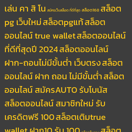
เล่น คา สิ โน
สล็อต
สล็อต168
สมัครเว็บสล็อต ที่ดีที่สุด
pg เว็บใหม่
สล็อตpgแท้
สล็อต
ออนไลน์ true wallet
สล็อตออนไลน์
ที่ดีที่สุดปี 2024
สล็อตออนไลน์
ฝาก-ถอนไม่มีขั้นต่ํา เว็บตรง
สล็อต
ออนไลน์ ฝาก ถอน ไม่มีขั้นต่ำ
สล็อต
ออนไลน์ สมัครAUTO รับโบนัส
สล็อตออนไลน์ สมาชิกใหม่ รับ
เครดิตฟรี 100
สล็อตเติมtrue
wallet ฝาก10 รับ 100
สล็อต