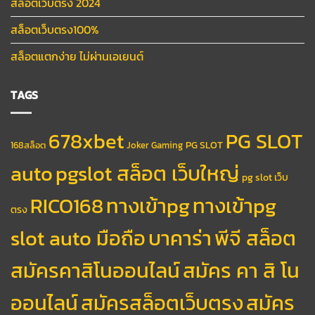
สล็อตเว็บตรง 2024
สล็อตเว็บตรง100%
สล็อตแตกง่าย ไม่ผ่านเอเยนต์
TAGS
678xbet
PG SLOT
PG SLOT
168สล็อต
Joker Gaming
auto
pgslot สล็อต เว็บใหญ่
pg slot เว็บ
RICO168
ทางเข้าpg
ทางเข้าpg
ตรง
slot auto มือถือ
บาคาร่า
พีจี สล็อต
สมัครคาสิโนออนไลน์
สมัคร คา สิ โน
ออนไลน์
สมัครสล็อตเว็บตรง
สมัคร