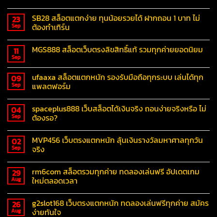
SB28 สล็อตแตกง่าย ทุนน้อยรวยได้ ฝากถอน 1 บาท ไม่
23
ต้องทำเทิร์น
Sep
MGS888 สล็อตเว็บตรงลิขสิทธิ์แท้ รวมทุกค่ายยอดนิยม
11
Sep
ufaaxa สล็อตแตกหนัก รองรับมือถือทุกระบบ เล่นได้ทุก
09
แพลตฟอร์ม
Sep
spaceplus888 เว็บสล็อตได้เงินจริง ถอนง่ายจริงหรือ ไม่
04
ต้องรอ?
Sep
MVP456 เว็บตรงแตกหนัก ลุ้นเงินรางวัลมหาศาลทุกวัน
02
จริง
Sep
rm6com สล็อตรวมทุกค่าย ทดลองเล่นฟรี อัปเดตเกม
29
ใหม่ตลอดเวลา
Aug
g2slot168 เว็บตรงแตกหนัก ทดลองเล่นฟรีทุกค่าย สมัคร
26
ง่ายทันใจ
Aug