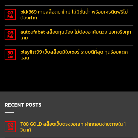
bkk369 เกมสล็อตมาใหม่ ไม่มีขั้นต่ำ พร้อมเครดิตฟรีไม่
07
ต้องฝาก
Feb
autoufabet สล็อตทุนน้อย ไม่ต้องอาศัยดวง แจกจริงทุก
03
เกม
Feb
playlist99 เว็บสล็อตมีใบเซอร์ ระบบดีที่สุด ทุนร้อยแตก
30
แสน
Jan
RECENT POSTS
T88 GOLD สล็อตเว็บตรงวอเลท ฝากถอนง่ายภายใน 1
02
วินาที
Oct