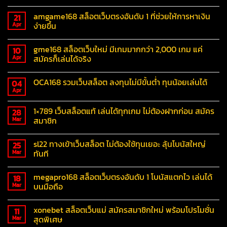
amgame168 สล็อตเว็บตรงอันดับ 1 ที่ช่วยให้การหาเงิน
21
ง่ายขึ้น
Apr
gme168 สล็อตเว็บใหม่ มีเกมมากกว่า 2,000 เกม แค่
10
สมัครก็เล่นได้จริง
Apr
OCA168 รวมเว็บสล็อต ลงทุนไม่มีขั้นต่ำ ทุนน้อยเล่นได้
04
Apr
1×789 เว็บสล็อตแท้ เล่นได้ทุกเกม ไม่ต้องฝากก่อน สมัคร
28
สมาชิก
Mar
sl22 ทางเข้าเว็บสล็อต ไม่ต้องใช้ทุนเยอะ ลุ้นโบนัสใหญ่
25
ทันที
Mar
megapro168 สล็อตเว็บตรงอันดับ 1 โบนัสแตกไว เล่นได้
18
บนมือถือ
Mar
xonebet สล็อตเว็บแม่ สมัครสมาชิกใหม่ พร้อมโปรโมชั่น
11
สุดพิเศษ
Mar