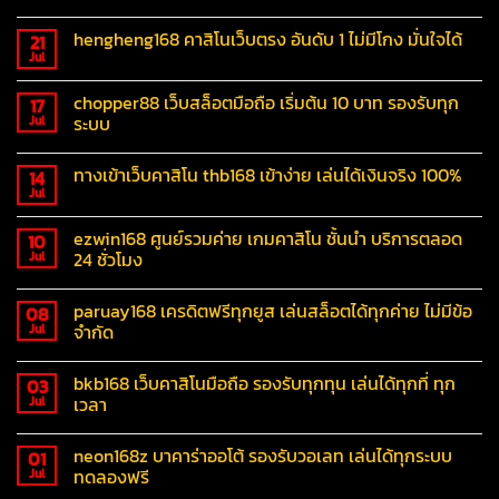
hengheng168 คาสิโนเว็บตรง อันดับ 1 ไม่มีโกง มั่นใจได้
21
Jul
chopper88 เว็บสล็อตมือถือ เริ่มต้น 10 บาท รองรับทุก
17
ระบบ
Jul
ทางเข้าเว็บคาสิโน thb168 เข้าง่าย เล่นได้เงินจริง 100%
14
Jul
ezwin168 ศูนย์รวมค่าย เกมคาสิโน ชั้นนำ บริการตลอด
10
24 ชั่วโมง
Jul
paruay168 เครดิตฟรีทุกยูส เล่นสล็อตได้ทุกค่าย ไม่มีข้อ
08
จำกัด
Jul
bkb168 เว็บคาสิโนมือถือ รองรับทุกทุน เล่นได้ทุกที่ ทุก
03
เวลา
Jul
neon168z บาคาร่าออโต้ รองรับวอเลท เล่นได้ทุกระบบ
01
ทดลองฟรี
Jul