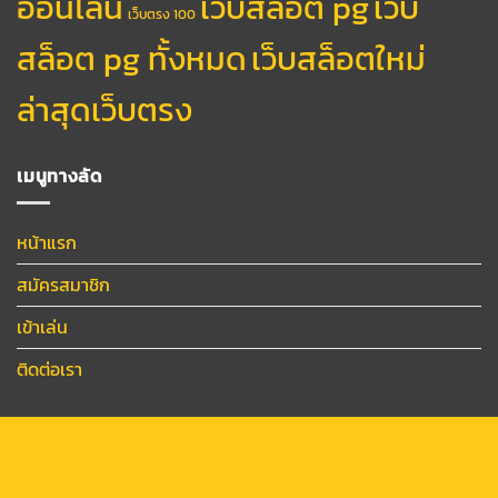
ออนไลน์
เว็บสล็อต pg
เว็บ
เว็บตรง 100
สล็อต pg ทั้งหมด
เว็บสล็อตใหม่
ล่าสุดเว็บตรง
เมนูทางลัด
หน้าแรก
สมัครสมาชิก
เข้าเล่น
ติดต่อเรา
https://tga689z.com
https://tga689z.co
https://tga689z.xyz
https://rico689.com
https://g2g-cash.org
https://g2g-cash.co