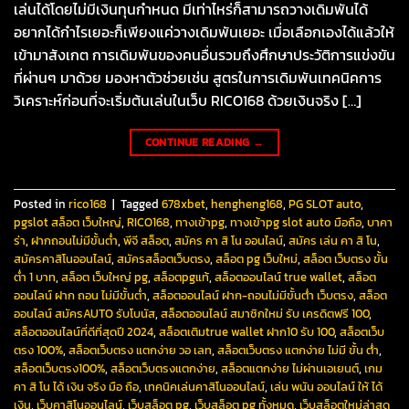
เล่นได้โดยไม่มีเงินทุนกำหนด มีเท่าไหร่ก็สามารถวางเดิมพันได้
อยากได้กำไรเยอะก็เพียงแค่วางเดิมพันเยอะ เมื่อเลือกเองได้แล้วให้
เข้ามาสังเกต การเดิมพันของคนอื่นรวมถึงศึกษาประวัติการแข่งขัน
ที่ผ่านๆ มาด้วย มองหาตัวช่วยเช่น สูตรในการเดิมพันเทคนิคการ
วิเคราะห์ก่อนที่จะเริ่มต้นเล่นในเว็บ RICO168 ด้วยเงินจริง […]
CONTINUE READING
→
Posted in
rico168
|
Tagged
678xbet
,
hengheng168
,
PG SLOT auto
,
pgslot สล็อต เว็บใหญ่
,
RICO168
,
ทางเข้าpg
,
ทางเข้าpg slot auto มือถือ
,
บาคา
ร่า
,
ฝากถอนไม่มีขั้นต่ำ
,
พีจี สล็อต
,
สมัคร คา สิ โน ออนไลน์
,
สมัคร เล่น คา สิ โน
,
สมัครคาสิโนออนไลน์
,
สมัครสล็อตเว็บตรง
,
สล็อต pg เว็บใหม่
,
สล็อต เว็บตรง ขั้น
ต่ำ 1 บาท
,
สล็อต เว็บใหญ่ pg
,
สล็อตpgแท้
,
สล็อตออนไลน์ true wallet
,
สล็อต
ออนไลน์ ฝาก ถอน ไม่มีขั้นต่ำ
,
สล็อตออนไลน์ ฝาก-ถอนไม่มีขั้นต่ํา เว็บตรง
,
สล็อต
ออนไลน์ สมัครAUTO รับโบนัส
,
สล็อตออนไลน์ สมาชิกใหม่ รับ เครดิตฟรี 100
,
สล็อตออนไลน์ที่ดีที่สุดปี 2024
,
สล็อตเติมtrue wallet ฝาก10 รับ 100
,
สล็อตเว็บ
ตรง 100%
,
สล็อตเว็บตรง แตกง่าย วอ เลท
,
สล็อตเว็บตรง แตกง่าย ไม่มี ขั้น ต่ํา
,
สล็อตเว็บตรง100%
,
สล็อตเว็บตรงแตกง่าย
,
สล็อตแตกง่าย ไม่ผ่านเอเยนต์
,
เกม
คา สิ โน ได้ เงิน จริง มือ ถือ
,
เทคนิคเล่นคาสิโนออนไลน์
,
เล่น พนัน ออนไลน์ ให้ ได้
เงิน
,
เว็บคาสิโนออนไลน์
,
เว็บสล็อต pg
,
เว็บสล็อต pg ทั้งหมด
,
เว็บสล็อตใหม่ล่าสุด