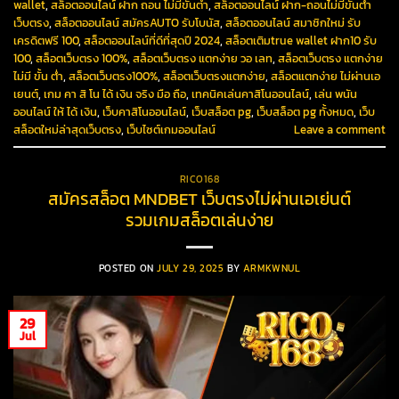
wallet
,
สล็อตออนไลน์ ฝาก ถอน ไม่มีขั้นต่ำ
,
สล็อตออนไลน์ ฝาก-ถอนไม่มีขั้นต่ํา
เว็บตรง
,
สล็อตออนไลน์ สมัครAUTO รับโบนัส
,
สล็อตออนไลน์ สมาชิกใหม่ รับ
เครดิตฟรี 100
,
สล็อตออนไลน์ที่ดีที่สุดปี 2024
,
สล็อตเติมtrue wallet ฝาก10 รับ
100
,
สล็อตเว็บตรง 100%
,
สล็อตเว็บตรง แตกง่าย วอ เลท
,
สล็อตเว็บตรง แตกง่าย
ไม่มี ขั้น ต่ํา
,
สล็อตเว็บตรง100%
,
สล็อตเว็บตรงแตกง่าย
,
สล็อตแตกง่าย ไม่ผ่านเอ
เยนต์
,
เกม คา สิ โน ได้ เงิน จริง มือ ถือ
,
เทคนิคเล่นคาสิโนออนไลน์
,
เล่น พนัน
ออนไลน์ ให้ ได้ เงิน
,
เว็บคาสิโนออนไลน์
,
เว็บสล็อต pg
,
เว็บสล็อต pg ทั้งหมด
,
เว็บ
สล็อตใหม่ล่าสุดเว็บตรง
,
เว็บไซต์เกมออนไลน์
Leave a comment
RICO168
สมัครสล็อต MNDBET เว็บตรงไม่ผ่านเอเย่นต์
รวมเกมสล็อตเล่นง่าย
POSTED ON
JULY 29, 2025
BY
ARMKWNUL
29
Jul