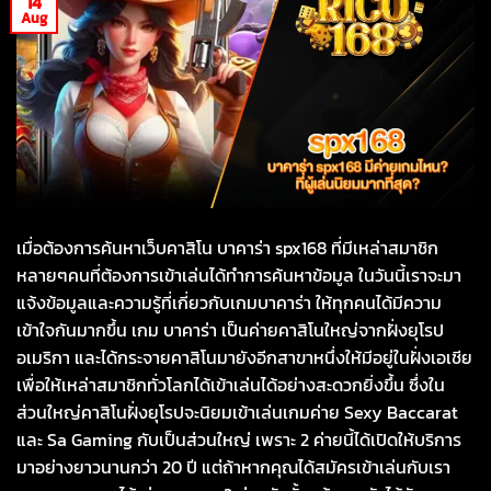
14
Aug
เมื่อต้องการค้นหาเว็บคาสิโน บาคาร่า spx168 ที่มีเหล่าสมาชิก
หลายๆคนที่ต้องการเข้าเล่นได้ทำการค้นหาข้อมูล ในวันนี้เราจะมา
แจ้งข้อมูลและความรู้ที่เกี่ยวกับเกมบาคาร่า ให้ทุกคนได้มีความ
เข้าใจกันมากขึ้น เกม บาคาร่า เป็นค่ายคาสิโนใหญ่จากฝั่งยุโรป
อเมริกา และได้กระจายคาสิโนมายังอีกสาขาหนึ่งให้มีอยู่ในฝั่งเอเชีย
เพื่อให้เหล่าสมาชิกทั่วโลกได้เข้าเล่นได้อย่างสะดวกยิ่งขึ้น ซึ่งใน
ส่วนใหญ่คาสิโนฝั่งยุโรปจะนิยมเข้าเล่นเกมค่าย Sexy Baccarat
และ Sa Gaming กับเป็นส่วนใหญ่ เพราะ 2 ค่ายนี้ได้เปิดให้บริการ
มาอย่างยาวนานกว่า 20 ปี แต่ถ้าหากคุณได้สมัครเข้าเล่นกับเรา