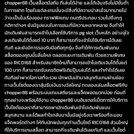
chopper88 เว็บสล็อตมือถือ ที่เล่นได้ง่าย และได้เงินจริงไม่มีขั้นต่ำ
ในการฝาก โดยในแต่ละเกมนั้นจะมีสิ่งที่มีความน่าสนใจมากมายไม่
ว่าจะเป็นในเรื่องของ กราฟฟิคเกม ดนตรีประกอบ รวมไปถึงกฎ
กติกาต่างๆ ยังมีรูปแบบในการชนะที่มีความหลากหลาย จึงทำให้
นักเดิมพันสามารถเข้าไปเลือกใช้บริการ pg slot เว็บหลัก อย่างจุใจ
ลงเดิมพันได้ตั้งแต่ 10 บาท ก็สามารถที่จะเข้าไปใช้บริการได้เลย
ทันที และยังมีการรองรับมือถือทุกรุ่น จึงทำให้การเดิมพันเกม
สล็อตของคุณนั้นลื่นไหล ตลอดระยะการเดิมพัน ด้วยความพิเศษ
ของ RICO168 สำหรับสมาชิกใหม่ก็สามารถเข้าไปเติมเงินได้ตั้งแต่
100 บาท ก็สามารถรับเครดิตฟรีเติมปุ๊บเล่นได้ และทำกำไรได้เลย
ทันทีอย่าพาดโอกาสที่จะรวย นักพนันเข้ามาสนุกกับเกมผ่านช่อง
ทางเว็บไซต์ของเราลุ้นรับเงินรางวัลใหญ่ ทดลองเล่นสล็อตฟรีกับ
chopper88 พร้อมระบบเกมเสถียรและแจ็คพอตแตกบ่อย ก่อนที่
ทุกอย่างจะพร้อมใช้งาน chopper88 บนอินเตอร์เน็ตการให้บริการ
เว็บไซต์ของเราที่สามารถพานักเดิมพันเข้าไปเดิมพันแบบ
สนุกสนาน และได้ผลกำไรกลับมานั้นมีอยู่จริงเราพร้อมที่จะมอบ
แจ็คพอร์ตต่างๆ ให้กับนักพนันทุกท่านเว็บไซต์ RICO168 ส่วนใหญ่
ที่ให้บริการเกมสล็อต สามารถที่จะเดิมพันได้เลยทันที และเว็บไซต์