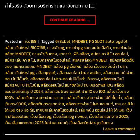
กำไรจริง ด้วยการบริหารทุนและจังหวะเกม […]
CONTINUE READING
→
Posted in
rico168
|
Tagged
678xbet
,
MNDBET
,
PG SLOT auto
,
pgslot
สล็อต เว็บใหญ่
,
RICO168
,
ทางเข้าpg
,
ทางเข้าpg slot auto มือถือ
,
ทางเข้าเล่น
สล็อต MNDBET
,
ทางเข้าเว็บตรง
,
บาคาร่า
,
พีจี สล็อต
,
สมัคร คา สิ โน ออนไลน์
,
สมัคร เล่น คา สิ โน
,
สมัครคาสิโนออนไลน์
,
สมัครสล็อต MNDBET
,
สมัครสล็อตเว็บ
ตรง
,
สมัครเล่นเกม MNDBET
,
สล็อต pg เว็บใหม่
,
สล็อต เว็บตรง ขั้นต่ำ 1 บาท
,
สล็อต เว็บใหญ่ pg
,
สล็อตpgแท้
,
สล็อตออนไลน์ true wallet
,
สล็อตออนไลน์ ฝาก
ถอน ไม่มีขั้นต่ำ
,
สล็อตออนไลน์ ฝาก-ถอนไม่มีขั้นต่ํา เว็บตรง
,
สล็อตออนไลน์
สมัครAUTO รับโบนัส
,
สล็อตออนไลน์ สมาชิกใหม่ รับ เครดิตฟรี 100
,
สล็อต
ออนไลน์ที่ดีที่สุดปี 2024
,
สล็อตเติมtrue wallet ฝาก10 รับ 100
,
สล็อตเว็บตรง
100%
,
สล็อตเว็บตรง แตกง่าย วอ เลท
,
สล็อตเว็บตรง แตกง่าย ไม่มี ขั้น ต่ํา
,
สล็อต
เว็บตรง100%
,
สล็อตเว็บตรงแตกง่าย
,
สล็อตแตกง่าย ไม่ผ่านเอเยนต์
,
เกม คา สิ โน
ได้ เงิน จริง มือ ถือ
,
เทคนิคเล่นคาสิโนออนไลน์
,
เล่น พนัน ออนไลน์ ให้ ได้ เงิน
,
เว็บ
คาสิโนออนไลน์
,
เว็บสล็อต pg
,
เว็บสล็อต pg ทั้งหมด
,
เว็บสล็อตแตกง่าย 2025
,
เว็บสล็อตแตกง่าย 2025 ไม่ผ่านเอเย่นต์
,
เว็บสล็อตใหม่ล่าสุดเว็บตรง
Leave a comment