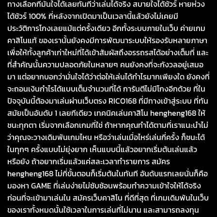
ทางเลือกที่มั่นใจได้เลยทันทีว่าเล่นได้จริง สบายใจได้ชัวร์ หายห่วง
ได้ชัวร์ 100% ที่หลังจากเปิดมาเป็นเวลานี้แล้วยังไม่เคยมี
ประวัติการโกงเลยแม้แต่ครั้งเดียว อีกทั้งระบบภายในเว็บ ค่ายเกม
คาสิโนแท้ ของเรานั้นยังคงมีการพัฒนาระบบให้รองรับหลายภาษา
เพื่อให้ทั้งลูกค้าเก่าใหม่ที่ได้เข้าสัมผัสถึงอรรถรสได้อย่างเต็มที่ และ
ที่สำคัญนั้นความปลอดภัยในหลายๆ คนยังคงที่จะกังวลอยู่เสมอ
มา แต่อยากบอกว่ามั่นใจได้ว่าต่อให้เล่นได้กำไรมากเพียงใด ยังคงที่
จะถอนเงินกำไรได้แบบเต็มจำนวนที่ได้ การันตีไม่มีโกงอีกด้วย ที่ใน
ปัจจุบันนี้ต้องมาเล่นผ่านเว็บตรง RICO168 ที่มีทางเข้าสู่ระบบ ที่ทัน
สมัยเป็นอันดับ 1 เลยทีเดียว เทคนิคเล่นคาสิโน hengheng168 ให้
ชนะทุกตา เริ่มจากเลือกเกมที่ใช่ ถ้าหากคุณทำได้ตามที่เราแนะนำไม่
ว่าคุณจะวางเดิมพันเกมไหน หรือว่าเล่นเมื่อไหร่เล่นกี่ครั้ง ก็ชนะได้
ในทุกๆ ครั้งแบบไม่ยุ่งยาก เห็นแบบนี้แล้วอยากเริ่มต้นเล่นแล้ว
หรือยัง ถ้าอยากเริ่มแล้วแค่สละเวลาทำรายการ สมัคร
hengheng168 ไม่กี่ขั้นตอนก็เริ่มต้นในทันที อันดับแรกเลยนั่นก็คือ
มองหา GAME ที่เล่นง่ายไม่ซับซ้อนพร้อมทำความเข้าใจให้ได้จริง
ก่อนที่จะเข้ามาเล่นใน สมัครเว็บคาสิโน ที่ดีที่สุด ที่เกมเดิมพันในเว็บ
ของเราทั้งหมดนั้นใช้เวลาในการเล่นที่ไม่นาน และสามารถลงทุน