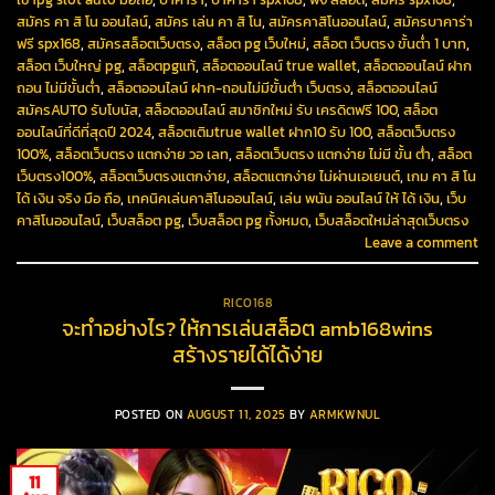
สมัคร คา สิ โน ออนไลน์
,
สมัคร เล่น คา สิ โน
,
สมัครคาสิโนออนไลน์
,
สมัครบาคาร่า
ฟรี spx168
,
สมัครสล็อตเว็บตรง
,
สล็อต pg เว็บใหม่
,
สล็อต เว็บตรง ขั้นต่ำ 1 บาท
,
สล็อต เว็บใหญ่ pg
,
สล็อตpgแท้
,
สล็อตออนไลน์ true wallet
,
สล็อตออนไลน์ ฝาก
ถอน ไม่มีขั้นต่ำ
,
สล็อตออนไลน์ ฝาก-ถอนไม่มีขั้นต่ํา เว็บตรง
,
สล็อตออนไลน์
สมัครAUTO รับโบนัส
,
สล็อตออนไลน์ สมาชิกใหม่ รับ เครดิตฟรี 100
,
สล็อต
ออนไลน์ที่ดีที่สุดปี 2024
,
สล็อตเติมtrue wallet ฝาก10 รับ 100
,
สล็อตเว็บตรง
100%
,
สล็อตเว็บตรง แตกง่าย วอ เลท
,
สล็อตเว็บตรง แตกง่าย ไม่มี ขั้น ต่ํา
,
สล็อต
เว็บตรง100%
,
สล็อตเว็บตรงแตกง่าย
,
สล็อตแตกง่าย ไม่ผ่านเอเยนต์
,
เกม คา สิ โน
ได้ เงิน จริง มือ ถือ
,
เทคนิคเล่นคาสิโนออนไลน์
,
เล่น พนัน ออนไลน์ ให้ ได้ เงิน
,
เว็บ
คาสิโนออนไลน์
,
เว็บสล็อต pg
,
เว็บสล็อต pg ทั้งหมด
,
เว็บสล็อตใหม่ล่าสุดเว็บตรง
Leave a comment
RICO168
จะทำอย่างไร? ให้การเล่นสล็อต amb168wins
สร้างรายได้ได้ง่าย
POSTED ON
AUGUST 11, 2025
BY
ARMKWNUL
11