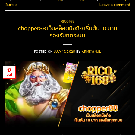
เว็บตรง
Leave a comment
RICO168
chopper88 เว็บสล็อตมือถือ เริ่มต้น 10 บาท
รองรับทุกระบบ
POSTED ON
JULY 17, 2025
BY
ARMKWNUL
17
Jul