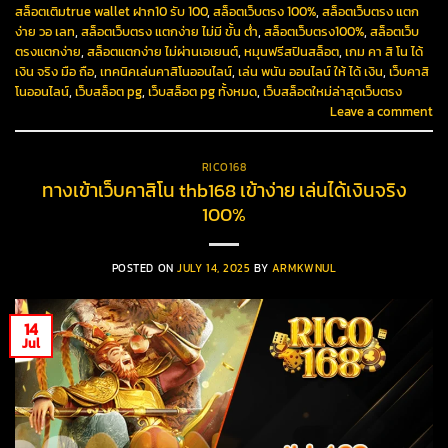
สล็อตเติมtrue wallet ฝาก10 รับ 100
,
สล็อตเว็บตรง 100%
,
สล็อตเว็บตรง แตก
ง่าย วอ เลท
,
สล็อตเว็บตรง แตกง่าย ไม่มี ขั้น ต่ํา
,
สล็อตเว็บตรง100%
,
สล็อตเว็บ
ตรงแตกง่าย
,
สล็อตแตกง่าย ไม่ผ่านเอเยนต์
,
หมุนฟรีสปินสล็อต
,
เกม คา สิ โน ได้
เงิน จริง มือ ถือ
,
เทคนิคเล่นคาสิโนออนไลน์
,
เล่น พนัน ออนไลน์ ให้ ได้ เงิน
,
เว็บคาสิ
โนออนไลน์
,
เว็บสล็อต pg
,
เว็บสล็อต pg ทั้งหมด
,
เว็บสล็อตใหม่ล่าสุดเว็บตรง
Leave a comment
RICO168
ทางเข้าเว็บคาสิโน thb168 เข้าง่าย เล่นได้เงินจริง
100%
POSTED ON
JULY 14, 2025
BY
ARMKWNUL
14
Jul