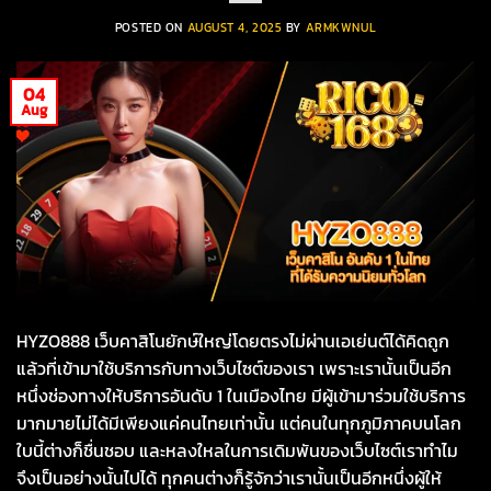
POSTED ON
AUGUST 4, 2025
BY
ARMKWNUL
04
Aug
HYZO888 เว็บคาสิโนยักษ์ใหญ่โดยตรงไม่ผ่านเอเย่นต์ได้คิดถูก
แล้วที่เข้ามาใช้บริการกับทางเว็บไซต์ของเรา เพราะเรานั้นเป็นอีก
หนึ่งช่องทางให้บริการอันดับ 1 ในเมืองไทย มีผู้เข้ามาร่วมใช้บริการ
มากมายไม่ได้มีเพียงแค่คนไทยเท่านั้น แต่คนในทุกภูมิภาคบนโลก
ใบนี้ต่างก็ชื่นชอบ และหลงใหลในการเดิมพันของเว็บไซต์เราทำไม
จึงเป็นอย่างนั้นไปได้ ทุกคนต่างก็รู้จักว่าเรานั้นเป็นอีกหนึ่งผู้ให้