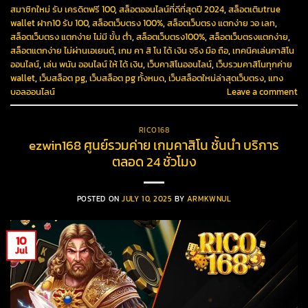
สมาชิกใหม่ รับ เครดิตฟรี 100
,
สล็อตออนไลน์ที่ดีที่สุดปี 2024
,
สล็อตเติมtrue
wallet ฝาก10 รับ 100
,
สล็อตเว็บตรง 100%
,
สล็อตเว็บตรง แตกง่าย วอ เลท
,
สล็อตเว็บตรง แตกง่าย ไม่มี ขั้น ต่ํา
,
สล็อตเว็บตรง100%
,
สล็อตเว็บตรงแตกง่าย
,
สล็อตแตกง่าย ไม่ผ่านเอเยนต์
,
เกม คา สิ โน ได้ เงิน จริง มือ ถือ
,
เทคนิคเล่นคาสิโน
ออนไลน์
,
เล่น พนัน ออนไลน์ ให้ ได้ เงิน
,
เว็บคาสิโนออนไลน์
,
เว็บรวมคาสิโนทุกค่าย
wallet
,
เว็บสล็อต pg
,
เว็บสล็อต pg ทั้งหมด
,
เว็บสล็อตใหม่ล่าสุดเว็บตรง
,
แทง
บอลออนไลน์
Leave a comment
RICO168
ezwin168 ศูนย์รวมค่าย เกมคาสิโน ชั้นนำ บริการ
ตลอด 24 ชั่วโมง
POSTED ON
JULY 10, 2025
BY
ARMKWNUL
10
Jul