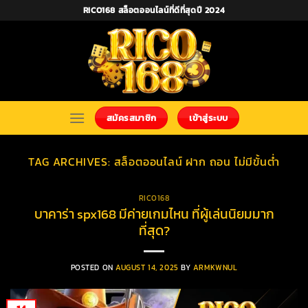
Skip
RICO168 สล็อตออนไลน์ที่ดีที่สุดปี 2024
to
content
สมัครสมาชิก
เข้าสู่ระบบ
TAG ARCHIVES:
สล็อตออนไลน์ ฝาก ถอน ไม่มีขั้นต่ำ
RICO168
บาคาร่า spx168 มีค่ายเกมไหน ที่ผู้เล่นนิยมมาก
ที่สุด?
POSTED ON
AUGUST 14, 2025
BY
ARMKWNUL