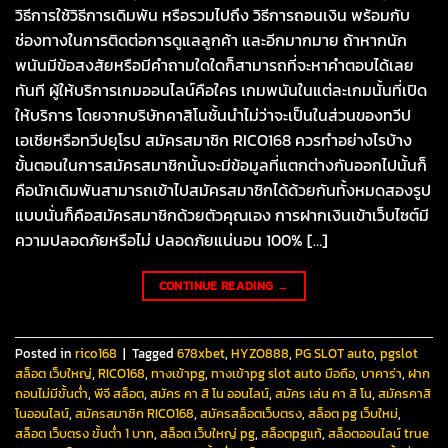
วิธีการใช้วิธีการเดิมพัน หรือรวมไปถึง วิธีการถอนเงิน พร้อมกับ
ช่องทางในการติดต่อการดูแลลูกค้า และอีกมากมาย ถ้าหากนัก
พนันมีข้อสงสัยหรือมีคำถามใดใดก็สามารถที่จะหาคำตอบได้เลย
ทันที ผู้ให้บริการเกมออนไลน์คือใคร เกมพนันในแต่ละเกมนั้นที่เปิด
ให้บริการ โดยจากบริษัทคาสิโนชั้นนำไม่ว่าจะเป็นในส่วนของทวีป
เอเชียหรือทวีปยุโรป สมัครสมาชิก RICO168 ควรทำอย่างไรบ้าง
ขั้นตอนในการสมัครสมาชิกนั้นจะมีข้อมูลที่แตกต่างกันออกไปนั้นก็
คือนักเดิมพันสามารถเข้าไปสมัครสมาชิกได้ด้วยกันทั้งหมดสองรูป
แบบนั่นก็คือสมัครสมาชิกด้วยตัวคุณเอง การฝากเงินเข้าเว็บไซต์มี
ความปลอดภัยหรือไม่ ปลอดภัยแน่นอน 100% […]
CONTINUE READING
→
Posted in
rico168
|
Tagged
678xbet
,
HYZO888
,
PG SLOT auto
,
pgslot
สล็อต เว็บใหญ่
,
RICO168
,
ทางเข้าpg
,
ทางเข้าpg slot auto มือถือ
,
บาคาร่า
,
ฝาก
ถอนไม่มีขั้นต่ำ
,
พีจี สล็อต
,
สมัคร คา สิ โน ออนไลน์
,
สมัคร เล่น คา สิ โน
,
สมัครคาสิ
โนออนไลน์
,
สมัครสมาชิก RICO168
,
สมัครสล็อตเว็บตรง
,
สล็อต pg เว็บใหม่
,
สล็อต เว็บตรง ขั้นต่ำ 1 บาท
,
สล็อต เว็บใหญ่ pg
,
สล็อตpgแท้
,
สล็อตออนไลน์ true