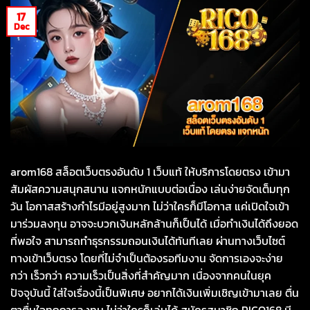
17
Dec
arom168 สล็อตเว็บตรงอันดับ 1 เว็บแท้ ให้บริการโดยตรง เข้ามา
สัมผัสความสนุกสนาน แจกหนักแบบต่อเนื่อง เล่นง่ายจัดเต็มทุก
วัน โอกาสสร้างกำไรมีอยู่สูงมาก ไม่ว่าใครก็มีโอกาส แค่เปิดใจเข้า
มาร่วมลงทุน อาจจะบวกเงินหลักล้านก็เป็นได้ เมื่อทำเงินได้ถึงยอด
ที่พอใจ สามารถทำธุรกรรมถอนเงินได้ทันทีเลย ผ่านทางเว็บไซต์
ทางเข้าเว็บตรง โดยที่ไม่จำเป็นต้องรอทีมงาน จัดการเองจะง่าย
กว่า เร็วกว่า ความเร็วเป็นสิ่งที่สำคัญมาก เนื่องจากคนในยุค
ปัจจุบันนี้ ใส่ใจเรื่องนี้เป็นพิเศษ อยากได้เงินเพิ่มเชิญเข้ามาเลย ตื่น