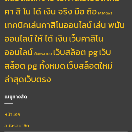
คา สิ โน ได้ เงิน จริง มือ ถือ
เครดิตฟรี
เทคนิคเล่นคาสิโนออนไลน์
เล่น พนัน
ออนไลน์ ให้ ได้ เงิน
เว็บคาสิโน
ออนไลน์
เว็บสล็อต pg
เว็บ
เว็บตรง 100
สล็อต pg ทั้งหมด
เว็บสล็อตใหม่
ล่าสุดเว็บตรง
เมนูทางลัด
หน้าแรก
สมัครสมาชิก