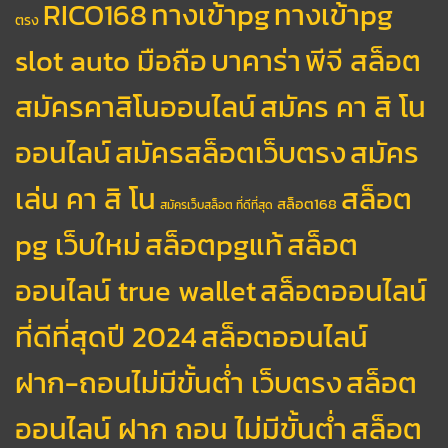
RICO168
ทางเข้าpg
ทางเข้าpg
ตรง
slot auto มือถือ
บาคาร่า
พีจี สล็อต
สมัครคาสิโนออนไลน์
สมัคร คา สิ โน
ออนไลน์
สมัครสล็อตเว็บตรง
สมัคร
เล่น คา สิ โน
สล็อต
สล็อต168
สมัครเว็บสล็อต ที่ดีที่สุด
pg เว็บใหม่
สล็อตpgแท้
สล็อต
ออนไลน์ true wallet
สล็อตออนไลน์
ที่ดีที่สุดปี 2024
สล็อตออนไลน์
ฝาก-ถอนไม่มีขั้นต่ํา เว็บตรง
สล็อต
ออนไลน์ ฝาก ถอน ไม่มีขั้นต่ำ
สล็อต