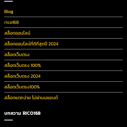
Blog
rico168
สล็อตออนไลน์
สล็อตออนไลน์ที่ดีที่สุดปี 2024
สล็อตเว็บตรง
สล็อตเว็บตรง 100%
สล็อตเว็บตรง 2024
สล็อตเว็บตรง100%
สล็อตแตกง่าย ไม่ผ่านเอเยนต์
บทความ RICO168