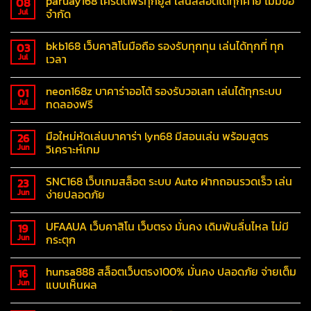
paruay168 เครดิตฟรีทุกยูส เล่นสล็อตได้ทุกค่าย ไม่มีข้อ
08
จำกัด
Jul
bkb168 เว็บคาสิโนมือถือ รองรับทุกทุน เล่นได้ทุกที่ ทุก
03
เวลา
Jul
neon168z บาคาร่าออโต้ รองรับวอเลท เล่นได้ทุกระบบ
01
ทดลองฟรี
Jul
มือใหม่หัดเล่นบาคาร่า lyn68 มีสอนเล่น พร้อมสูตร
26
วิเคราะห์เกม
Jun
SNC168 เว็บเกมสล็อต ระบบ Auto ฝากถอนรวดเร็ว เล่น
23
ง่ายปลอดภัย
Jun
UFAAUA เว็บคาสิโน เว็บตรง มั่นคง เดิมพันลื่นไหล ไม่มี
19
กระตุก
Jun
hunsa888 สล็อตเว็บตรง100% มั่นคง ปลอดภัย จ่ายเต็ม
16
แบบเห็นผล
Jun