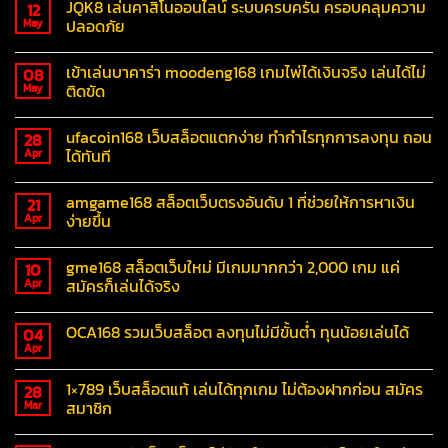
JQK8 เล่นคาสิโนออนไลน์ ระบบครบครัน ครอบคลุมความ
12
ปลอดภัย
May
เข้าเล่นบาคาร่า moodeng168 เกมไพ่ได้เงินจริง เล่นได้ไม่
08
ติดขัด
May
ufacoin168 เว็บสล็อตแตกง่าย ทำกำไรทุกการลงทุน ถอน
28
ได้ทันที
Apr
amgame168 สล็อตเว็บตรงอันดับ 1 ที่ช่วยให้การหาเงิน
21
ง่ายขึ้น
Apr
gme168 สล็อตเว็บใหม่ มีเกมมากกว่า 2,000 เกม แค่
10
สมัครก็เล่นได้จริง
Apr
OCA168 รวมเว็บสล็อต ลงทุนไม่มีขั้นต่ำ ทุนน้อยเล่นได้
04
Apr
1×789 เว็บสล็อตแท้ เล่นได้ทุกเกม ไม่ต้องฝากก่อน สมัคร
28
สมาชิก
Mar