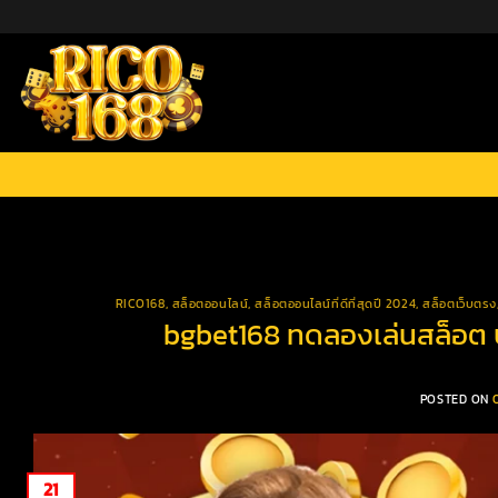
Skip
to
content
RICO168
,
สล็อตออนไลน์
,
สล็อตออนไลน์ที่ดีที่สุดปี 2024
,
สล็อตเว็บตรง
bgbet168 ทดลองเล่นสล็อต บ
POSTED ON
21