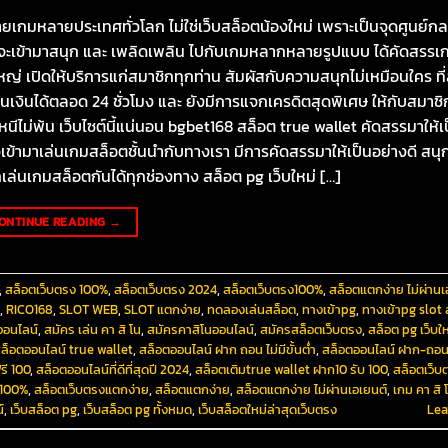
ายเกมหลายประเทศทั่วโลก ไม่ใช่เว็บสล็อตน้องใหม่ เพราะเป็นจุดศูนย์
ยากจะเข้ามาสนุก และ เพลิดเพลิน ไปกับเกมหลากหลายรูปแบบ ได้คัดสร
ใหญ่ เปิดให้บริการแก่สมาชิกทุกท่าน สัมผัสกับความสนุกไม่เหมือนใคร ท
อนเงินได้ตลอด 24 ชั่วโมง และ ยังมีการแจกเครดิตสุดพิเศษ ให้กับสมาช
นีไม่พ้น เว็บไซต์นี้แน่นอน bgbet168 สล็อต true wallet คัดสรรมาให้เ
เข้ามาเล่นเกมสล็อตชั้นนำกับทางเรา มีการคัดสรรมาให้เป็นอย่างดี สน
กเล่นเกมสล็อตกันได้ทุกช่องทาง สล็อต pg เว็บใหม่ […]
ONTINUE READING
→
,
สล็อตเว็บตรง 100%
,
สล็อตเว็บตรง 2024
,
สล็อตเว็บตรง100%
,
สล็อตแตกง่าย ไม่ผ่านเ
,
RICO168
,
SLOT WEB
,
SLOT แตกง่าย
,
ทดลองเล่นสล็อต
,
ทางเข้าpg
,
ทางเข้าpg slot 
 ออนไลน์
,
สมัคร เล่น คา สิ โน
,
สมัครคาสิโนออนไลน์
,
สมัครสล็อตเว็บตรง
,
สล็อต pg เว็บให
ล็อตออนไลน์ true wallet
,
สล็อตออนไลน์ ฝาก ถอน ไม่มีขั้นต่ำ
,
สล็อตออนไลน์ ฝาก-ถอนไม่ม
รี 100
,
สล็อตออนไลน์ที่ดีที่สุดปี 2024
,
สล็อตเติมtrue wallet ฝาก10 รับ 100
,
สล็อตเว็บ
ง100%
,
สล็อตเว็บตรงแตกง่าย
,
สล็อตแตกง่าย
,
สล็อตแตกง่าย ไม่ผ่านเอเยนต์
,
เกม คา สิ โ
์
,
เว็บสล็อต pg
,
เว็บสล็อต pg ทั้งหมด
,
เว็บสล็อตใหม่ล่าสุดเว็บตรง
Lea