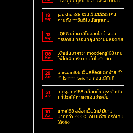
ตรง ถูกกฎหมาย จ่ายจริงแน่นอน
jaokhun88 รวมเว็บสล็อต เกม
19
ค่ายดัง การันตีโบนัสทุกเกม
May
JQK8 เล่นคาสิโนออนไลน์ ระบบ
12
ครบครัน ครอบคลุมความปลอดภัย
May
เข้าเล่นบาคาร่า moodeng168 เกม
08
ไพ่ได้เงินจริง เล่นได้ไม่ติดขัด
May
ufacoin168 เว็บสล็อตแตกง่าย ทำ
28
กำไรทุกการลงทุน ถอนได้ทันที
Apr
amgame168 สล็อตเว็บตรงอันดับ
21
1 ที่ช่วยให้การหาเงินง่ายขึ้น
Apr
gme168 สล็อตเว็บใหม่ มีเกม
10
มากกว่า 2,000 เกม แค่สมัครก็เล่น
Apr
ได้จริง