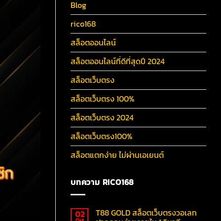
Blog
rico168
สล็อตออนไลน์
สล็อตออนไลน์ที่ดีที่สุดปี 2024
สล็อตเว็บตรง
สล็อตเว็บตรง 100%
สล็อตเว็บตรง 2024
สล็อตเว็บตรง100%
สล็อตแตกง่าย ไม่ผ่านเอเยนต์
บทความ RICO168
T88 GOLD สล็อตเว็บตรงวอเลท
02
Oct