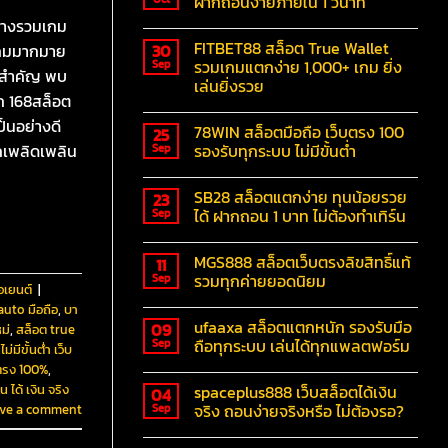
ฝากถอนง่ายภายใน 1 วินาที
กลางรวมเกม
FITBET88 สล็อต True Wallet
30
รเกมมากมาย
รวมเกมแตกง่าย 1,000+ เกม ยิ่ง
Sep
ี่สำคัญ พบ
เล่นยิ่งรวย
ิก 168สล็อต
ป็นอย่างดี
78WIN สล็อตมือถือ เว็บตรง 100
25
รองรับทุกระบบ ไม่มีขั้นต่ำ
ุกเพลิดเพลิน
Sep
SB28 สล็อตแตกง่าย ทุนน้อยรวย
23
ได้ ฝากถอน 1 บาท ไม่ต้องทำเทิร์น
Sep
MGS888 สล็อตเว็บตรงลิขสิทธิ์แท้
11
รวมทุกค่ายยอดนิยม
Sep
อเยนต์
|
auto มือถือ
,
บา
ufaaxa สล็อตแตกหนัก รองรับมือ
09
ม่
,
สล็อต true
ถือทุกระบบ เล่นได้ทุกแพลตฟอร์ม
Sep
ีขั้นต่ํา เว็บ
ตรง 100%
,
spaceplus888 เว็บสล็อตได้เงิน
น ได้ เงิน จริง
04
จริง ถอนง่ายจริงหรือ ไม่ต้องรอ?
Sep
ve a comment