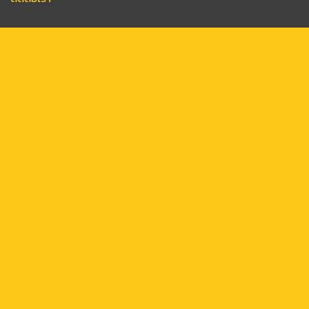
https://tga689z.com
https://tga689z.co
https://tga689z.xyz
https://rico689.com
https://g2g-cash.org
https://g2g-cash.co
https://pg15k.bet
https://pg15k.me
https://pg15k.xyz
https://pg15k.co
https://pg15k.net
https://pgbet15k.com
https://pg15k.bet
https://pg15k.me
https://pg15k.xyz
https://pg15k.co
https://tga1168.com/
https://tgabet.xyz/
http://tga789.com/
https://tga1168.net/
https://tga1168.top/
https://tga1168.life/
https://678xbet.net/
https://678xbet.co
https://ans-allstars.com/
https://rico168.net/
https://rico168.com/
https://one5bet.net/
https://one5bet.co/
https://tga199.com/
https://reborn789.net/
https://true-walletslot.net
https://reborn789.me/
https://jazz55.net/
https://walletslottrue.com
https://true-walletslot.net
https://slot-
freecredit.top
https://true-walletslot.com
https://jazz55.top/
https://jazz-55.co/
https://jazz-55.com/
https://jazz-55.net/
https://jazz55.co/
https://g2gbetvip888.com/
https://g2gbetwallet.com/
https://g2gbetwallet.net/
https://xn-