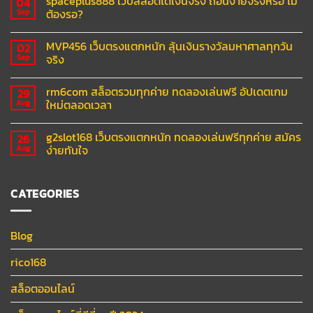
spaceplus888 เว็บสล็อตได้เงินจริง ถอนง่ายจริงหรือ ไม่
04
ต้องรอ?
Sep
MVP456 เว็บตรงแตกหนัก ลุ้นเงินรางวัลมหาศาลทุกวัน
02
จริง
Sep
rm6com สล็อตรวมทุกค่าย ทดลองเล่นฟรี อัปเดตเกม
29
ใหม่ตลอดเวลา
Aug
g2slot168 เว็บตรงแตกหนัก ทดลองเล่นฟรีทุกค่าย สมัคร
26
ง่ายทันใจ
Aug
CATEGORIES
Blog
rico168
สล็อตออนไลน์