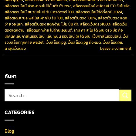
สล็อตออนไลน์ ฝาก-ถอนไม่มีขั้นต่ํา เว็บตรง
,
สล็อตออนไลน์ สมัครAUTO รับโบนัส
,
สล็อตออนไลน์ สมาชิกใหม่ รับ เครดิตฟรี 100
,
สล็อตออนไลน์ที่ดีที่สุดปี 2024
,
สล็อตเติมtrue wallet ฝาก10 รับ 100
,
สล็อตเว็บตรง 100%
,
สล็อตเว็บตรง แตก
ง่าย วอ เลท
,
สล็อตเว็บตรง แตกง่าย ไม่มี ขั้น ต่ํา
,
สล็อตเว็บตรง100%
,
สล็อตเว็บ
ตรงแตกง่าย
,
สล็อตแตกง่าย ไม่ผ่านเอเยนต์
,
เกม คา สิ โน ได้ เงิน จริง มือ ถือ
,
เทคนิคเล่นคาสิโนออนไลน์
,
เล่น พนัน ออนไลน์ ให้ ได้ เงิน
,
เว็บคาสิโนออนไลน์
,
เว็บ
รวมสล็อตทุกค่าย wallet
,
เว็บสล็อต pg
,
เว็บสล็อต pg ทั้งหมด
,
เว็บสล็อตใหม่
ล่าสุดเว็บตรง
Leave a comment
ค้นหา
CATEGORIES
Blog