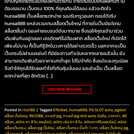
เข้าบัญชีโดยตรงไม่ต้องผ่านตัวแทน จ่ายเต็มแบบเห็นผลทันที ไม่
ต้องรอนาน เว็บตรง 100% ที่คุณต้องได้ลอง แล้วจะติดใจ
hunsa888 เว็บสล็อตแตกง่าย รองรับทรูวอเลท ถอนได้จริง
hunsa888 แหล่งรวมเกมสล็อตเว็บใหญ่ ที่ภายในเว็บมีแต่เกม
สล็อตชั้นนำ ของค่ายแบรนด์ดังมากมาย ซึ่งรอให้คุณเข้ามาร่วม
เดิมพันกันอยู่ตลอด เครดิตฟรีไม่ต้องฝาก สล็อตเว็บใหม่ ที่เปิดได้
เพียงไม่นาน ก็เป็นที่รู้จักในวงการได้อย่างรวดเร็ว นอกจากจะเป็น
เว็บตรงไม่ผ่านเอเย่นต์ ที่มีช่องทางทำเงินหลากหลายแล้วนั้น ยัง
สามารถเดิมพันด้วยราคาเบทต่ำสุด ได้ไม่จำกัด ซึ่งแม้จะลงทุนน้อย
จึงทำให้คุณได้รับผลกำไรที่เกินคุ้มนั่นเอง และยังเป็น เว็บสล็อต
แตกง่ายที่สุด อีกด้วย […]
CONTINUE READING
→
Posted in
rico168
|
Tagged
678xbet
,
hunsa888
,
PG SLOT auto
,
pgslot
สล็อต เว็บใหญ่
,
RICO168
,
ทางเข้าpg
,
ทางเข้าpg slot auto มือถือ
,
บาคาร่า
,
พีจี
สล็อต
,
สมัคร คา สิ โน ออนไลน์
,
สมัคร เล่น คา สิ โน
,
สมัครคาสิโนออนไลน์
,
สมัคร
สล็อตเว็บตรง
,
สล็อต pg เว็บใหม่
,
สล็อต เว็บตรง ขั้นต่ำ 1 บาท
,
สล็อต เว็บใหญ่ pg
,
สล็อตpgแท้
,
สล็อตออนไลน์ true wallet
,
สล็อตออนไลน์ ฝาก ถอน ไม่มีขั้นต่ำ
,