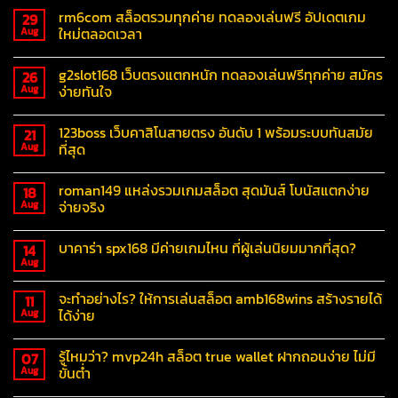
rm6com สล็อตรวมทุกค่าย ทดลองเล่นฟรี อัปเดตเกม
29
ใหม่ตลอดเวลา
Aug
g2slot168 เว็บตรงแตกหนัก ทดลองเล่นฟรีทุกค่าย สมัคร
26
ง่ายทันใจ
Aug
123boss เว็บคาสิโนสายตรง อันดับ 1 พร้อมระบบทันสมัย
21
ที่สุด
Aug
roman149 แหล่งรวมเกมสล็อต สุดมันส์ โบนัสแตกง่าย
18
จ่ายจริง
Aug
บาคาร่า spx168 มีค่ายเกมไหน ที่ผู้เล่นนิยมมากที่สุด?
14
Aug
จะทำอย่างไร? ให้การเล่นสล็อต amb168wins สร้างรายได้
11
ได้ง่าย
Aug
รู้ไหมว่า? mvp24h สล็อต true wallet ฝากถอนง่าย ไม่มี
07
ขั้นต่ำ
Aug