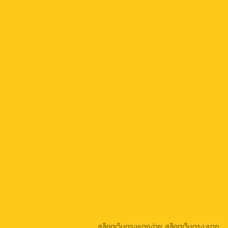
https://pg15k.co
https://pg15k.net
https://pgbet15k.com
https://pg15k.bet
https://pg15k.me
https://pg15k.xyz
https://pg15k.co
https://tga1168.com/
https://tgabet.xyz/
http://tga789.com/
https://tga1168.net/
https://tga1168.top/
https://tga1168.life/
https://678xbet.net/
https://678xbet.co
https://ans-allstars.com/
https://rico168.net/
https://rico168.com/
https://one5bet.net/
https://one5bet.co/
https://tga199.com/
https://reborn789.net/
https://true-walletslot.net
https://reborn789.me/
https://jazz55.net/
https://walletslottrue.com
https://true-walletslot.net
https://slot-
freecredit.top
https://true-walletslot.com
https://jazz55.top/
https://jazz-55.co/
https://jazz-55.com/
https://jazz-55.net/
https://jazz55.co/
https://g2gbetvip888.com/
https://g2gbetwallet.com/
https://g2gbetwallet.net/
https://xn-
-82ca8bbo3nc4a9d.com/
https://g2gbetwallet.co/
https://tga689.com
https://tga689.me/
https://tgabet689.com
https://tgabet689.net/
https://tgabet689.co
https://walletslottrue.com/
https://wallet-slottrue.com/
https://true-walletslot.net/
https://true-walletslot.com/
https://slot-freecredit.top/
สล็อตเว็บตรงแตกง่าย ,สล็อตเว็บตรง แตก