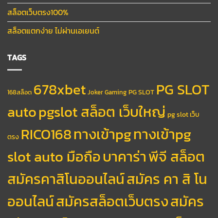
สล็อตเว็บตรง100%
สล็อตแตกง่าย ไม่ผ่านเอเยนต์
TAGS
678xbet
PG SLOT
PG SLOT
168สล็อต
Joker Gaming
auto
pgslot สล็อต เว็บใหญ่
pg slot เว็บ
RICO168
ทางเข้าpg
ทางเข้าpg
ตรง
slot auto มือถือ
บาคาร่า
พีจี สล็อต
สมัครคาสิโนออนไลน์
สมัคร คา สิ โน
ออนไลน์
สมัครสล็อตเว็บตรง
สมัคร