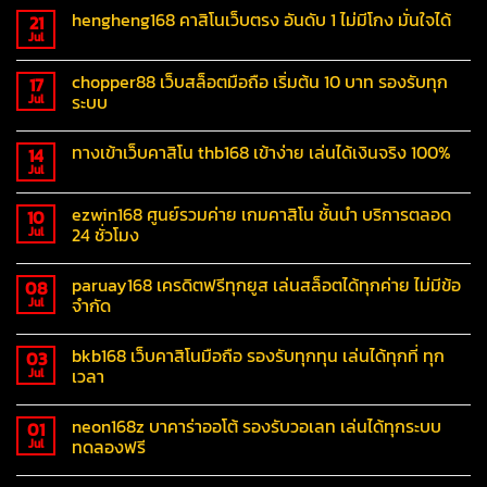
hengheng168 คาสิโนเว็บตรง อันดับ 1 ไม่มีโกง มั่นใจได้
21
Jul
chopper88 เว็บสล็อตมือถือ เริ่มต้น 10 บาท รองรับทุก
17
ระบบ
Jul
ทางเข้าเว็บคาสิโน thb168 เข้าง่าย เล่นได้เงินจริง 100%
14
Jul
ezwin168 ศูนย์รวมค่าย เกมคาสิโน ชั้นนำ บริการตลอด
10
24 ชั่วโมง
Jul
paruay168 เครดิตฟรีทุกยูส เล่นสล็อตได้ทุกค่าย ไม่มีข้อ
08
จำกัด
Jul
bkb168 เว็บคาสิโนมือถือ รองรับทุกทุน เล่นได้ทุกที่ ทุก
03
เวลา
Jul
neon168z บาคาร่าออโต้ รองรับวอเลท เล่นได้ทุกระบบ
01
ทดลองฟรี
Jul