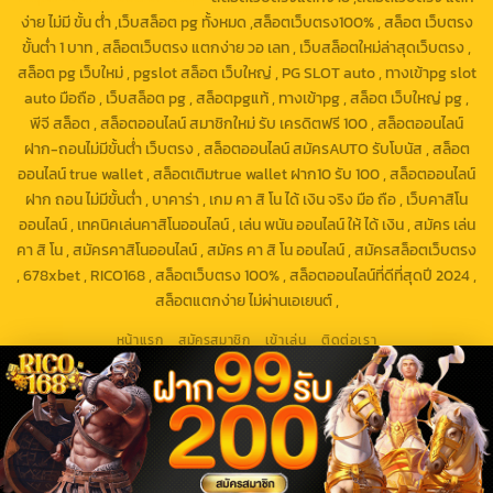
ง่าย ไม่มี ขั้น ต่ํา ,เว็บสล็อต pg ทั้งหมด ,สล็อตเว็บตรง100% , สล็อต เว็บตรง
ขั้นต่ำ 1 บาท , สล็อตเว็บตรง แตกง่าย วอ เลท , เว็บสล็อตใหม่ล่าสุดเว็บตรง ,
สล็อต pg เว็บใหม่ , pgslot สล็อต เว็บใหญ่ , PG SLOT auto , ทางเข้าpg slot
auto มือถือ , เว็บสล็อต pg , สล็อตpgแท้ , ทางเข้าpg , สล็อต เว็บใหญ่ pg ,
พีจี สล็อต , สล็อตออนไลน์ สมาชิกใหม่ รับ เครดิตฟรี 100 , สล็อตออนไลน์
ฝาก-ถอนไม่มีขั้นต่ํา เว็บตรง , สล็อตออนไลน์ สมัครAUTO รับโบนัส , สล็อต
ออนไลน์ true wallet , สล็อตเติมtrue wallet ฝาก10 รับ 100 , สล็อตออนไลน์
ฝาก ถอน ไม่มีขั้นต่ำ , บาคาร่า , เกม คา สิ โน ได้ เงิน จริง มือ ถือ , เว็บคาสิโน
ออนไลน์ , เทคนิคเล่นคาสิโนออนไลน์ , เล่น พนัน ออนไลน์ ให้ ได้ เงิน , สมัคร เล่น
คา สิ โน , สมัครคาสิโนออนไลน์ , สมัคร คา สิ โน ออนไลน์ , สมัครสล็อตเว็บตรง
, 678xbet , RICO168 , สล็อตเว็บตรง 100% , สล็อตออนไลน์ที่ดีที่สุดปี 2024 ,
สล็อตแตกง่าย ไม่ผ่านเอเยนต์ ,
หน้าแรก
สมัครสมาชิก
เข้าเล่น
ติดต่อเรา
Copyright 2026 ©
RICO168