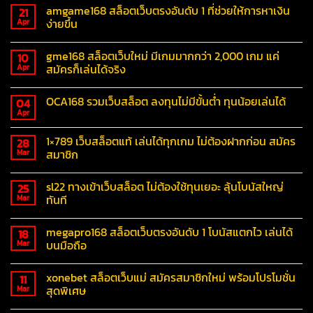
amgame168 สล็อตเว็บตรงอันดับ 1 ที่ช่วยให้การหาเงิน
21
ง่ายขึ้น
Apr
gme168 สล็อตเว็บใหม่ มีเกมมากกว่า 2,000 เกม แค่
10
สมัครก็เล่นได้จริง
Apr
OCA168 รวมเว็บสล็อต ลงทุนไม่มีขั้นต่ำ ทุนน้อยเล่นได้
04
Apr
1×789 เว็บสล็อตแท้ เล่นได้ทุกเกม ไม่ต้องฝากก่อน สมัคร
28
สมาชิก
Mar
sl22 ทางเข้าเว็บสล็อต ไม่ต้องใช้ทุนเยอะ ลุ้นโบนัสใหญ่
25
ทันที
Mar
megapro168 สล็อตเว็บตรงอันดับ 1 โบนัสแตกไว เล่นได้
18
บนมือถือ
Mar
xonebet สล็อตเว็บแม่ สมัครสมาชิกใหม่ พร้อมโปรโมชั่น
11
สุดพิเศษ
Mar