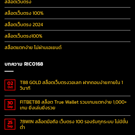
สล็อตเว็บตรง
สล็อตเว็บตรง 100%
สล็อตเว็บตรง 2024
สล็อตเว็บตรง100%
สล็อตแตกง่าย ไม่ผ่านเอเยนต์
บทความ RICO168
T88 GOLD สล็อตเว็บตรงวอเลท ฝากถอนง่ายภายใน 1
02
วินาที
Oct
FITBET88 สล็อต True Wallet รวมเกมแตกง่าย 1,000+
30
เกม ยิ่งเล่นยิ่งรวย
Sep
78WIN สล็อตมือถือ เว็บตรง 100 รองรับทุกระบบ ไม่มีขั้น
25
ต่ำ
Sep