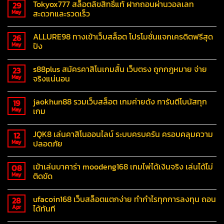
Tokyox777 สล็อตลิขสิทธิ์แท้ ฝากถอนผ่านวอลเลท
29
สะดวกและรวดเร็ว
May
ALLURE98 ทางเข้าเว็บสล็อต โปรโมชั่นแจกเครดิตฟรีสุด
26
ปัง
May
s88plus สมัครคาสิโนเกมสั้น เว็บตรง ถูกกฎหมาย จ่าย
23
จริงแน่นอน
May
jaokhun88 รวมเว็บสล็อต เกมค่ายดัง การันตีโบนัสทุก
19
เกม
May
JQK8 เล่นคาสิโนออนไลน์ ระบบครบครัน ครอบคลุมความ
12
ปลอดภัย
May
เข้าเล่นบาคาร่า moodeng168 เกมไพ่ได้เงินจริง เล่นได้ไม่
08
ติดขัด
May
ufacoin168 เว็บสล็อตแตกง่าย ทำกำไรทุกการลงทุน ถอน
28
ได้ทันที
Apr