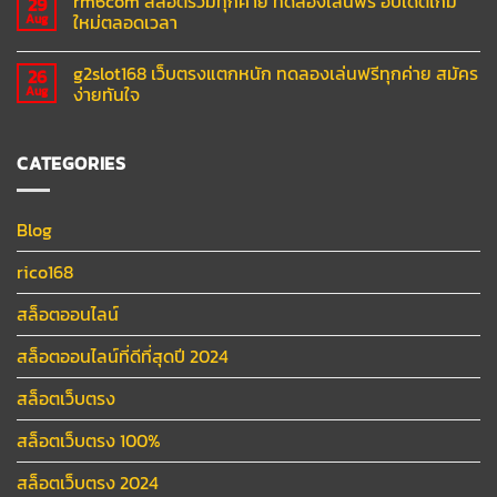
rm6com สล็อตรวมทุกค่าย ทดลองเล่นฟรี อัปเดตเกม
29
ใหม่ตลอดเวลา
Aug
g2slot168 เว็บตรงแตกหนัก ทดลองเล่นฟรีทุกค่าย สมัคร
26
ง่ายทันใจ
Aug
CATEGORIES
Blog
rico168
สล็อตออนไลน์
สล็อตออนไลน์ที่ดีที่สุดปี 2024
สล็อตเว็บตรง
สล็อตเว็บตรง 100%
สล็อตเว็บตรง 2024