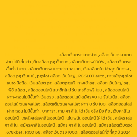
https://jazz55.co/
https://g2gbetvip888.com/
https://g2gbetwallet.com/
https://g2gbetwallet.net/
https://xn-
-82ca8bbo3nc4a9d.com/
https://g2gbetwallet.co/
https://tga689.com
https://tga689.me/
https://tgabet689.com
https://tgabet689.net/
https://tgabet689.co
https://walletslottrue.com/
https://wallet-slottrue.com/
https://true-walletslot.net/
https://true-walletslot.com/
https://slot-freecredit.top/
สล็อตเว็บตรงแตกง่าย ,สล็อตเว็บตรง แตก
ง่าย ไม่มี ขั้น ต่ํา ,เว็บสล็อต pg ทั้งหมด ,สล็อตเว็บตรง100% , สล็อต เว็บตรง
ขั้นต่ำ 1 บาท , สล็อตเว็บตรง แตกง่าย วอ เลท , เว็บสล็อตใหม่ล่าสุดเว็บตรง ,
สล็อต pg เว็บใหม่ , pgslot สล็อต เว็บใหญ่ , PG SLOT auto , ทางเข้าpg slot
auto มือถือ , เว็บสล็อต pg , สล็อตpgแท้ , ทางเข้าpg , สล็อต เว็บใหญ่ pg ,
พีจี สล็อต , สล็อตออนไลน์ สมาชิกใหม่ รับ เครดิตฟรี 100 , สล็อตออนไลน์
ฝาก-ถอนไม่มีขั้นต่ํา เว็บตรง , สล็อตออนไลน์ สมัครAUTO รับโบนัส , สล็อต
ออนไลน์ true wallet , สล็อตเติมtrue wallet ฝาก10 รับ 100 , สล็อตออนไลน์
ฝาก ถอน ไม่มีขั้นต่ำ , บาคาร่า , เกม คา สิ โน ได้ เงิน จริง มือ ถือ , เว็บคาสิโน
ออนไลน์ , เทคนิคเล่นคาสิโนออนไลน์ , เล่น พนัน ออนไลน์ ให้ ได้ เงิน , สมัคร เล่น
คา สิ โน , สมัครคาสิโนออนไลน์ , สมัคร คา สิ โน ออนไลน์ , สมัครสล็อตเว็บตรง
, 678xbet , RICO168 , สล็อตเว็บตรง 100% , สล็อตออนไลน์ที่ดีที่สุดปี 2024 ,