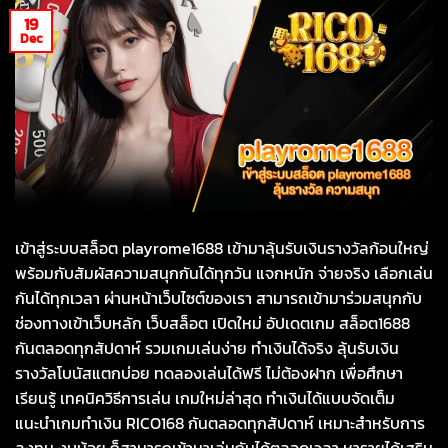
19
Dec
เข้าสู่ระบบสล็อต playrome1688 เข้ามาลุ้นรับเงินรางวัลก้อนใหญ่
พร้อมกับสัมผัสความสนุกกันได้ทุกวัน แจกหนัก จ่ายจริง เลือกเล่น
กันได้ทุกเวลา ผ่านหน้าเว็บไซต์ของเรา สามารถเข้ามาร่วมสนุกกับ
ช่องทางเข้าเว็บหลัก เว็บสล็อต เปิดใหม่ อัปเดตเกม สล็อต1688
กันตลอดทุกสัปดาห์ รวมเกมเล่นง่าย ทำเงินได้จริง ลุ้นรับเงิน
รางวัลโบนัสแตกบ่อย ทดลองเล่นได้ฟรี ไม่ต้องฝาก เพื่อศึกษา
เรียนรู้ เทคนิควิธีการเล่น เกมใหม่ล่าสุด ทำเงินได้แบบจัดเต็ม
แนะนำเกมทำเงิน RICO168 กันตลอดทุกสัปดาห์ เหมาะสำหรับการ