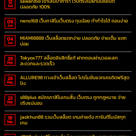
sawan168 เข้าเล่นบาคาร่า เว็บตรงไม่ผ่านเอเย่นต์
12
ปลอดภัย 100%
Jun
neno168 เว็บคาสิโนเว็บตรง ทุนน้อย ทำกำไรได้ ถอนง่าย
09
Jun
MIAMI8888 เว็บสล็อตแตกง่าย ปลอดภัย จ่ายเต็ม แตก
04
บ่อย
Jun
Tokyox777 สล็อตลิขสิทธิ์แท้ ฝากถอนผ่านวอลเลท
29
สะดวกและรวดเร็ว
May
ALLURE98 ทางเข้าเว็บสล็อต โปรโมชั่นแจกเครดิตฟรีสุด
26
ปัง
May
s88plus สมัครคาสิโนเกมสั้น เว็บตรง ถูกกฎหมาย จ่าย
23
จริงแน่นอน
May
jaokhun88 รวมเว็บสล็อต เกมค่ายดัง การันตีโบนัสทุก
19
เกม
May