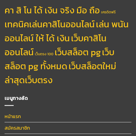
คา สิ โน ได้ เงิน จริง มือ ถือ
เครดิตฟรี
เทคนิคเล่นคาสิโนออนไลน์
เล่น พนัน
ออนไลน์ ให้ ได้ เงิน
เว็บคาสิโน
ออนไลน์
เว็บสล็อต pg
เว็บ
เว็บตรง 100
สล็อต pg ทั้งหมด
เว็บสล็อตใหม่
ล่าสุดเว็บตรง
เมนูทางลัด
หน้าแรก
สมัครสมาชิก