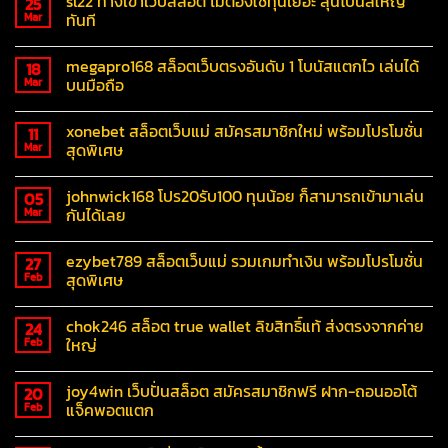
sl22 ทางเข้าเว็บสล็อต ไม่ต้องใช้ทุนเยอะ ลุ้นโบนัสใหญ่
25
ทันที
Mar
megapro168 สล็อตเว็บตรงอันดับ 1 โบนัสแตกไว เล่นได้
18
บนมือถือ
Mar
xonebet สล็อตเว็บแม่ สมัครสมาชิกใหม่ พร้อมโปรโมชั่น
11
สุดพิเศษ
Mar
johnwick168 โปร20รับ100 ทุนน้อย ก็สามารถเข้ามาเล่น
05
กันได้เลย
Mar
ezybet789 สล็อตเว็บแม่ รวมเกมทำเงิน พร้อมโปรโมชั่น
27
สุดพิเศษ
Feb
chok246 สล็อต true wallet ลิขสิทธิ์แท้ ส่งตรงจากค่าย
24
ใหญ่
Feb
joy4win เว็บปั่นสล็อต สมัครสมาชิกฟรี ฝาก-ถอนออโต้
20
แจ็คพอตแตก
Feb