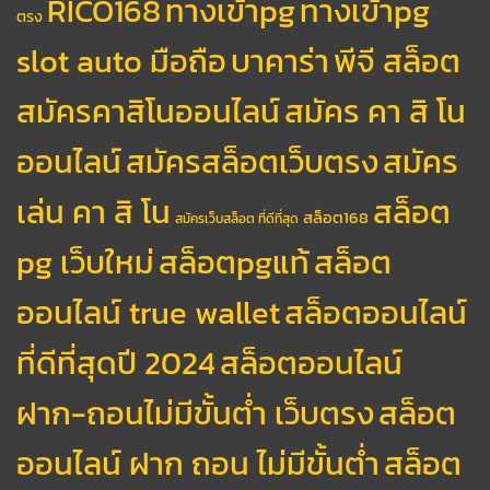
RICO168
ทางเข้าpg
ทางเข้าpg
ตรง
slot auto มือถือ
บาคาร่า
พีจี สล็อต
สมัครคาสิโนออนไลน์
สมัคร คา สิ โน
ออนไลน์
สมัครสล็อตเว็บตรง
สมัคร
เล่น คา สิ โน
สล็อต
สล็อต168
สมัครเว็บสล็อต ที่ดีที่สุด
pg เว็บใหม่
สล็อตpgแท้
สล็อต
ออนไลน์ true wallet
สล็อตออนไลน์
ที่ดีที่สุดปี 2024
สล็อตออนไลน์
ฝาก-ถอนไม่มีขั้นต่ํา เว็บตรง
สล็อต
ออนไลน์ ฝาก ถอน ไม่มีขั้นต่ำ
สล็อต