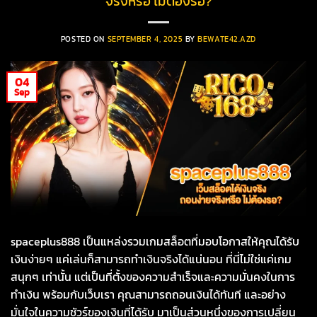
จริงหรือ ไม่ต้องรอ?
POSTED ON
SEPTEMBER 4, 2025
BY
BEWATE42.AZD
04
Sep
spaceplus888 เป็นแหล่งรวมเกมสล็อตที่มอบโอกาสให้คุณได้รับ
เงินง่ายๆ แค่เล่นก็สามารถทำเงินจริงได้แน่นอน ที่นี่ไม่ใช่แค่เกม
สนุกๆ เท่านั้น แต่เป็นที่ตั้งของความสำเร็จและความมั่นคงในการ
ทำเงิน พร้อมกับเว็บเรา คุณสามารถถอนเงินได้ทันที และอย่าง
มั่นใจในความชัวร์ของเงินที่ได้รับ มาเป็นส่วนหนึ่งของการเปลี่ยน