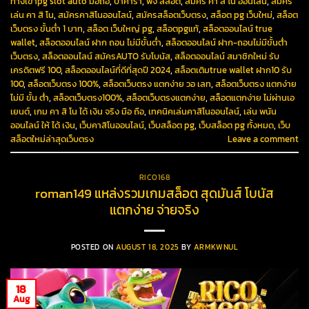
ทางเข้าpg slot auto มือถือ
,
บาคาร่า
,
พีจี สล็อต
,
สมัคร คา สิ โน ออนไลน์
,
สมัคร
เล่น คา สิ โน
,
สมัครคาสิโนออนไลน์
,
สมัครสล็อตเว็บตรง
,
สล็อต pg เว็บใหม่
,
สล็อต
เว็บตรง ขั้นต่ำ 1 บาท
,
สล็อต เว็บใหญ่ pg
,
สล็อตpgแท้
,
สล็อตออนไลน์ true
wallet
,
สล็อตออนไลน์ ฝาก ถอน ไม่มีขั้นต่ำ
,
สล็อตออนไลน์ ฝาก-ถอนไม่มีขั้นต่ํา
เว็บตรง
,
สล็อตออนไลน์ สมัครAUTO รับโบนัส
,
สล็อตออนไลน์ สมาชิกใหม่ รับ
เครดิตฟรี 100
,
สล็อตออนไลน์ที่ดีที่สุดปี 2024
,
สล็อตเติมtrue wallet ฝาก10 รับ
100
,
สล็อตเว็บตรง 100%
,
สล็อตเว็บตรง แตกง่าย วอ เลท
,
สล็อตเว็บตรง แตกง่าย
ไม่มี ขั้น ต่ํา
,
สล็อตเว็บตรง100%
,
สล็อตเว็บตรงแตกง่าย
,
สล็อตแตกง่าย ไม่ผ่านเอ
เยนต์
,
เกม คา สิ โน ได้ เงิน จริง มือ ถือ
,
เทคนิคเล่นคาสิโนออนไลน์
,
เล่น พนัน
ออนไลน์ ให้ ได้ เงิน
,
เว็บคาสิโนออนไลน์
,
เว็บสล็อต pg
,
เว็บสล็อต pg ทั้งหมด
,
เว็บ
สล็อตใหม่ล่าสุดเว็บตรง
Leave a comment
RICO168
roman149 แหล่งรวมเกมสล็อต สุดมันส์ โบนัส
แตกง่าย จ่ายจริง
POSTED ON
AUGUST 18, 2025
BY
ARMKWNUL
18
Aug