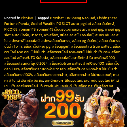
Posted in
rico168
|
Tagged
678xbet
,
Da Sheng Nao Hai
,
Fishing Star
,
Fortune Panda
,
God of Wealth
,
PG SLOT auto
,
pgslot สล็อต เว็บใหญ่
,
RICO168
,
roman149
,
roman149 เว็บตรงไม่ผ่านเอเย่นต์
,
ทางเข้าpg
,
ทางเข้าpg
slot auto มือถือ
,
บาคาร่า
,
พีจี สล็อต
,
สมัคร คา สิ โน ออนไลน์
,
สมัคร เล่น คา สิ
โน
,
สมัครคาสิโนออนไลน์
,
สมัครสล็อตเว็บตรง
,
สล็อต pg เว็บใหม่
,
สล็อต เว็บตรง
ขั้นต่ำ 1 บาท
,
สล็อต เว็บใหญ่ pg
,
สล็อตpgแท้
,
สล็อตออนไลน์ true wallet
,
สล็อต
ออนไลน์ ฝาก ถอน ไม่มีขั้นต่ำ
,
สล็อตออนไลน์ ฝาก-ถอนไม่มีขั้นต่ํา เว็บตรง
,
สล็อต
ออนไลน์ สมัครAUTO รับโบนัส
,
สล็อตออนไลน์ สมาชิกใหม่ รับ เครดิตฟรี 100
,
สล็อตออนไลน์ที่ดีที่สุดปี 2024
,
สล็อตเติมtrue wallet ฝาก10 รับ 100
,
สล็อตเว็บ
ตรง 100%
,
สล็อตเว็บตรง แตกง่าย วอ เลท
,
สล็อตเว็บตรง แตกง่าย ไม่มี ขั้น ต่ํา
,
สล็อตเว็บตรง100%
,
สล็อตเว็บตรงแตกง่าย
,
สล็อตแตกง่าย ไม่ผ่านเอเยนต์
,
เกม
คา สิ โน ได้ เงิน จริง มือ ถือ
,
เทคนิคเล่นคาสิโนออนไลน์
,
เล่น พนัน ออนไลน์ ให้ ได้
เงิน
,
เว็บคาสิโนออนไลน์
,
เว็บตรงไม่ผ่านเอเย่นต์
,
เว็บสล็อต pg
,
เว็บสล็อต pg
ทั้งหมด
,
เว็บสล็อตใหม่ล่าสุดเว็บตรง
Leave a comment
1
2
3
4
…
12