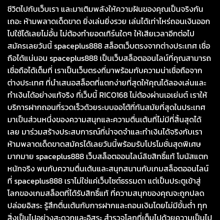
ชีวิตไปกับเว็บเรา และมาเติมพลังให้ความฝันของคุณเป็นจริงกัน
เถอะ ห้ามพลาดเด็ดขาด ยิ่งเล่นยิ่งรวย เล่นได้เท่าไหร่ถอนเงินออก
ไปใช้ได้เลยไม่อั้น ไม่ต้องทำยอดเทิร์นใดๆ ให้เสียเวลาอีกต่อไป
สมัครเลยวันนี้ spaceplus888 สล็อตเว็บตรงจากต่างประเทศ เชื่อ
ถือได้แน่นอน spaceplus888 เป็นเว็บสล็อตออนไลน์ที่คุณสามารถ
เชื่อถือได้เต็มที่ เราเป็นเว็บตรงที่มาพร้อมกับความน่าเชื่อถือจาก
ต่างประเทศ ที่นำเสนอสล็อตที่แตกง่ายที่สุดให้คุณได้ลองเล่นและ
ทำเงินได้อย่างแท้จริง ที่เว็บนี้ RICO168 ไม่ต้องผ่านเอเย่นต์ เราให้
บริการฝากถอนที่รวดเร็วด้วยระบบออโต้ที่ทันสมัยที่สุดในประเทศ
มาเป็นส่วนหนึ่งของความสนุกและความตื่นเต้นที่ไม่มีที่สิ้นสุดได้
เลย มาร่วมสร้างประสบการณ์ที่น่าจดจำและทำเงินได้จริงกับเรา
ห้ามพลาดเด็ดขาดสมัครได้เลยวันนี้พร้อมรับโปรโมชั่นสุดพิเศษ
มากมาย spaceplus888 เว็บสล็อตออนไลน์ลิขสิทธิ์แท้ โบนัสแตก
หนักจริง พบกับความตื่นเต้นและสนุกสนานกับเกมสล็อตออนไลน์
ที่ spaceplus888 เราไม่ใช่แค่เว็บไซต์ธรรมดา แต่เป็นประตูเข้าสู่
โลกของเกมสล็อตที่ได้รับสิทธิ์แท้ ที่ความสนุกของคุณจะถูกปลด
ปล่อยอิสระ รู้สึกตื่นเต้นกับการฝากและถอนเงินโดยไม่มีขั้นต่ำ ทุก
สิ่งเป็นไปอย่างสะดวกและอิสระ สำรวจโลกที่เต็มไปด้วยความเป็นไป