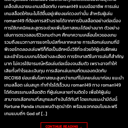
เคล็ดลับเอาชนะเกมสล็อตกับ roman149 แบบมืออาชีพ การเล่น
เกมสล็อตให้ชนะไม่ได้ขึ้นอยู่เพียงแค่ดวงเท่านั้น สำหรับผู้เล่น
roman149 ที่ต้องการสร้างรายได้จากการปั่นสล็อตอย่างต่อเนื่อง
การใช้เทคนิคและสูตรจะช่วยเพิ่มโอกาสชนะได้อย่างมาก ตัวอย่าง
เช่นการตรวจสอบรีวิวเกมต่างๆ ศึกษาความเคลื่อนไหวของเกม
รวมถึงแนวทางการแจกโบนัสที่หลากหลาย การเลือกเล่นเกมที่มี
ฟีเจอร์ทดลองเล่นฟรีก็ถือเป็นอีกหนึ่งวิธีที่จะช่วยให้ผู้เล่นฝึกฝน
และเข้าใจระบบเกมได้อย่างละเอียด การรักษาสติในการเล่นก็สำคัญ
มาก ไม่ควรใช้อารมณ์หรือเล่นต่อเนื่องจนลืมตัว เพราะอาจทำให้
เสียทั้งกำไรและเงินทุน การเลือกเล่นเกมที่ตนเองถนัดกับ
RICO168 ย่อมเพิ่มโอกาสชนะสูงกว่าเกมที่ไม่เคยเล่นมาก่อน แนะนำ
เกมสล็อต เล่นสนุก ทำกำไรได้เร็วบน roman149 ทาง roman149
ได้คัดสรรเกมสล็อตฮิต ที่ผู้เล่นหลายท่านติดใจ เพื่อให้ผู้เล่น
สามารถเลือกเกมที่สนุกและทำเงินได้ทันที โดยเกมแนะนำมีดังนี้:
Fortune Panda เกมแพนด้าสุดน่ารัก พร้อมแจกคอมโบและฟรี
เกมแบบถี่ๆ God of […]
CONTINUE READING
→