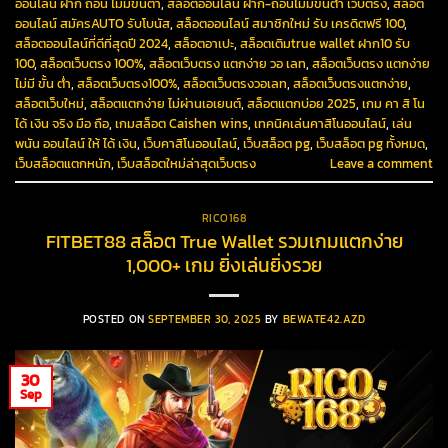
ออนไลน์ ฝาก ถอน ไม่มีขั้นต่ำ
,
สล็อตออนไลน์ ฝาก-ถอนไม่มีขั้นต่ํา เว็บตรง
,
สล็อต
ออนไลน์ สมัครAUTO รับโบนัส
,
สล็อตออนไลน์ สมาชิกใหม่ รับ เครดิตฟรี 100
,
สล็อตออนไลน์ที่ดีที่สุดปี 2024
,
สล็อตอาเปะ
,
สล็อตเติมtrue wallet ฝาก10 รับ
100
,
สล็อตเว็บตรง 100%
,
สล็อตเว็บตรง แตกง่าย วอ เลท
,
สล็อตเว็บตรง แตกง่าย
ไม่มี ขั้น ต่ํา
,
สล็อตเว็บตรง100%
,
สล็อตเว็บตรงวอเลท
,
สล็อตเว็บตรงแตกง่าย
,
สล็อตเว็บใหม่
,
สล็อตแตกง่าย ไม่ผ่านเอเยนต์
,
สล็อตแตกบ่อย 2025
,
เกม คา สิ โน
ได้ เงิน จริง มือ ถือ
,
เกมสล็อต Caishen wins
,
เทคนิคเล่นคาสิโนออนไลน์
,
เล่น
พนัน ออนไลน์ ให้ ได้ เงิน
,
เว็บคาสิโนออนไลน์
,
เว็บสล็อต pg
,
เว็บสล็อต pg ทั้งหมด
,
เว็บสล็อตแตกหนัก
,
เว็บสล็อตใหม่ล่าสุดเว็บตรง
Leave a comment
RICO168
FITBET88 สล็อต True Wallet รวมเกมแตกง่าย
1,000+ เกม ยิ่งเล่นยิ่งรวย
POSTED ON
SEPTEMBER 30, 2025
BY
BEWATE42.AZD
30
Sep