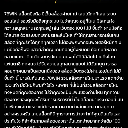
78WIN สล็อตมือถือ มีเว็บสล็อตค่ายใหม่ เล่นได้ทุกที่เลย ระบบ
ออนไลน์ รองรับมือถือทุกระบบ ไม่ว่าคุณจะอยู่ที่ไหน มีโลกแห่ง
ความสนุกสนานรอคุณอยู่ เล่น เว็บตรง 100 ไม่มี ขั้นต่ำ ผ่านมือถือ
ได้สบาย ด้วยระบบที่เสถียรและลื่นไหล ทำให้คุณสามารถเล่นเกม
สล็อตที่คุณรักได้ทุกที่ทุกเวลา ไม่ต้องพกพาคอมพิวเตอร์หนักๆ มี
แต่มือถือก็พอ แล้วที่สำคัญ เกมที่มีอยู่ทั้งหมดนี่ คือเกมที่หลาก
หลายและน่าตื่นเต้น จากรูปแบบเกมผลไม้ที่มีสีสันไปจนถึงโลก
แฟนตาซี ทุกคนจะได้รับความสนุกสนานแบบไม่มีวันหยุด เรารอ
คอยทุกคนมาเป็นส่วนหนึ่งของ สล็อตเว็บตรงไม่ผ่านเอเย่นต์ ไม่มี
ขั้นต่ำ นี้ มาเล่นกันเถอะ 78WIN รวมสล็อตค่ายใหม่มาแรง แตกง่าย
100 เท่า มือใหม่ก็ฟินกำไรไว 78WIN ที่นี่เป็นที่รวมสล็อตค่ายใหม่
ทั้งหมดที่คุณต้องการ ไม่ว่าคุณจะเป็นแฟนของค่ายไหน ทุกความ
ต้องการของคุณจะได้รับการบริการที่นี่ เว็บสล็อตมาแรง ตอนนี้ มัน
ไม่เพียงแค่มาแรง แต่ยังรวมเอาความน่าเล่นและความสนุกมา
อย่างครบครัน เกมสล็อตที่นี่ทุกรายการน่าจะทำให้คุณตื่นเต้นและ
ประทับใจ ที่สำคัญเกมสล็อตของเรานั้นแตกง่ายมากกว่าเดิม 100