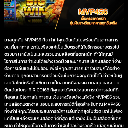
มาสนุกกับ MVP456 ที่จะทำให้คุณตื่นเต้นไปพร้อมกับโอกาสการ
ชนะที่มหาศาล เราไม่เพียงแค่เป็นเว็บตรงที่ให้บริการอย่างตรงไป
ตรงมา เรายังเป็นแหล่งรวมเกมสล็อตที่แตกหนัก ทำให้คุณมี
โอกาสในการทำเงินได้อย่างรวดเร็วและมากมาย มีเกมสล็อตที่ง่าย
ต่อการเล่นและไม่ซับซ้อน เพื่อให้คุณสามารถเข้าร่วมสนุกได้อย่าง
ง่ายดาย ทุกคนสามารถมีส่วนร่วมในการผจญภัยนี้ได้ไม่ว่าจะเป็นผู้
เล่นมือใหม่หรือมือเซียน มาเป็นส่วนหนึ่งของความสนุกและความ
ตื่นเต้นกับเราที่ RICO168 ที่คุณจะได้พบประสบการณ์การเล่นที่ดี
ที่สุดและมีโอกาสในการชนะเงินรางวัลอย่างแท้จริง MVP456 รวม
เกมสล็อตแตกง่าย มอบประสบการณ์ดีที่สุดสำหรับคุณ MVP456
ที่จะทำให้คุณได้รับประสบการณ์การเล่นที่ดีที่สุดในชีวิต เราไม่เพียง
แค่เป็นแหล่งรวมเกมสล็อตที่ดีที่สุด แต่เรายังเป็นเว็บสล็อตที่แตก
หนัก ทำให้คุณมีโอกาสในการทำเงินได้อย่างรวดเร็ว เมื่อคุณเล่นกับ