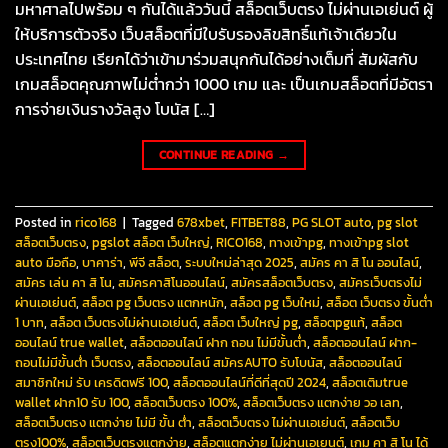
มหาศาลไปพร้อม ๆ กันได้แล้ววันนี้ สล็อตเว็บตรง ไม่ผ่านเอเย่นต์ ผู้
ให้บริการตัวจริง เว็บสล็อตที่มีใบรับรองลิขสิทธิ์แท้เจ้าเดียวใน
ประเทศไทย เรียกได้ว่าเข้ามาร่วมสนุกกันได้อย่างเต็มที่ สัมผัสกับ
เกมสล็อตคุณภาพไม่ต่ำกว่า 1000 เกม และ เป็นเกมสล็อตที่มีอัตรา
การจ่ายเงินรางวัลสูง โบนัส […]
CONTINUE READING
→
Posted in
rico168
|
Tagged
678xbet
,
FITBET88
,
PG SLOT auto
,
pg slot
สล็อตเว็บตรง
,
pgslot สล็อต เว็บใหญ่
,
RICO168
,
ทางเข้าpg
,
ทางเข้าpg slot
auto มือถือ
,
บาคาร่า
,
พีจี สล็อต
,
ระบบใหม่ล่าสุด 2025
,
สมัคร คา สิ โน ออนไลน์
,
สมัคร เล่น คา สิ โน
,
สมัครคาสิโนออนไลน์
,
สมัครสล็อตเว็บตรง
,
สมัครเว็บตรงไม่
ผ่านเอเย่นต์
,
สล็อต pg เว็บตรง แตกหนัก
,
สล็อต pg เว็บใหม่
,
สล็อต เว็บตรง ขั้นต่ำ
1 บาท
,
สล็อต เว็บตรงไม่ผ่านเอเย่นต์
,
สล็อต เว็บใหญ่ pg
,
สล็อตpgแท้
,
สล็อต
ออนไลน์ true wallet
,
สล็อตออนไลน์ ฝาก ถอน ไม่มีขั้นต่ำ
,
สล็อตออนไลน์ ฝาก-
ถอนไม่มีขั้นต่ํา เว็บตรง
,
สล็อตออนไลน์ สมัครAUTO รับโบนัส
,
สล็อตออนไลน์
สมาชิกใหม่ รับ เครดิตฟรี 100
,
สล็อตออนไลน์ที่ดีที่สุดปี 2024
,
สล็อตเติมtrue
wallet ฝาก10 รับ 100
,
สล็อตเว็บตรง 100%
,
สล็อตเว็บตรง แตกง่าย วอ เลท
,
สล็อตเว็บตรง แตกง่าย ไม่มี ขั้น ต่ํา
,
สล็อตเว็บตรง ไม่ผ่านเอเย่นต์
,
สล็อตเว็บ
ตรง100%
,
สล็อตเว็บตรงแตกง่าย
,
สล็อตแตกง่าย ไม่ผ่านเอเยนต์
,
เกม คา สิ โน ได้