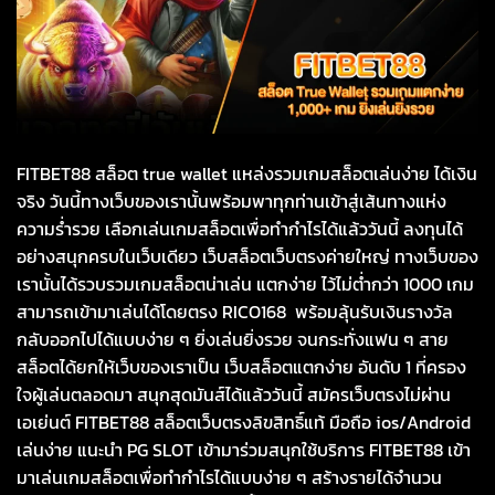
FITBET88 สล็อต true wallet แหล่งรวมเกมสล็อตเล่นง่าย ได้เงิน
จริง วันนี้ทางเว็บของเรานั้นพร้อมพาทุกท่านเข้าสู่เส้นทางแห่ง
ความร่ำรวย เลือกเล่นเกมสล็อตเพื่อทำกำไรได้แล้ววันนี้ ลงทุนได้
อย่างสนุกครบในเว็บเดียว เว็บสล็อตเว็บตรงค่ายใหญ่ ทางเว็บของ
เรานั้นได้รวบรวมเกมสล็อตน่าเล่น แตกง่าย ไว้ไม่ต่ำกว่า 1000 เกม
สามารถเข้ามาเล่นได้โดยตรง RICO168 พร้อมลุ้นรับเงินรางวัล
กลับออกไปได้แบบง่าย ๆ ยิ่งเล่นยิ่งรวย จนกระทั่งแฟน ๆ สาย
สล็อตได้ยกให้เว็บของเราเป็น เว็บสล็อตแตกง่าย อันดับ 1 ที่ครอง
ใจผู้เล่นตลอดมา สนุกสุดมันส์ได้แล้ววันนี้ สมัครเว็บตรงไม่ผ่าน
เอเย่นต์ FITBET88 สล็อตเว็บตรงลิขสิทธิ์แท้ มือถือ ios/Android
เล่นง่าย แนะนำ PG SLOT เข้ามาร่วมสนุกใช้บริการ FITBET88 เข้า
มาเล่นเกมสล็อตเพื่อทำกำไรได้แบบง่าย ๆ สร้างรายได้จำนวน