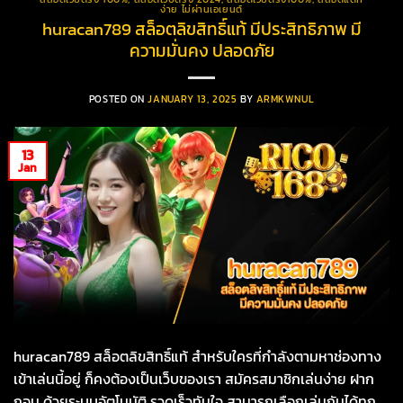
ง่าย ไม่ผ่านเอเยนต์
huracan789 สล็อตลิขสิทธิ์แท้ มีประสิทธิภาพ มี
ความมั่นคง ปลอดภัย
POSTED ON
JANUARY 13, 2025
BY
ARMKWNUL
13
Jan
huracan789 สล็อตลิขสิทธิ์แท้ สำหรับใครที่กำลังตามหาช่องทาง
เข้าเล่นนี้อยู่ ก็คงต้องเป็นเว็บของเรา สมัครสมาชิกเล่นง่าย ฝาก
ถอน ด้วยระบบอัตโนมัติ รวดเร็วทันใจ สามารถเลือกเล่นกันได้ทุก