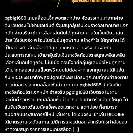
pgbig1688 เกมสล็อตแจ็คพอตแตกง่าย คัดสรรเกมมาจากค่าย
ดัง เว็บตรง ไม่ผ่านเอเย่นต์ ร่วมสนุกลุ้นรับเงินรางวัลมากมาย แจก
หนัก จ่ายจริง เข้ามาเลือกเล่นกันได้ทุกค่าย ภายในเว็บเดียว เล่น
ง่าย ได้เงินจริง พร้อมโปรโมชั่นสุดพิเศษ สร้างกำไร ให้ทุกท่าน ได้
เป็นอย่างดี เล่นสล็อตดีที่สุด แจกหนัก จ่ายจริง สัมผัสกับ
ประสบการณ์ใหม่ เข้ามาลุ้นรับเงินรางวัลก้อนโต สนุกเพลิดเพลิน
เลือกเล่นกันได้ทุกวัน ไม่มีเบื่อ ตอบโจทย์กลุ่มผู้เล่นมือใหม่ทุกท่าน
เข้ามาทดลองเล่นสล็อตฟรี แบบไม่ต้องฝาก แจกทุน เล่นได้ไม่อั้น
กับ RICO168 มาท้าพิสูจน์ดูกันได้เลย มีครบทุกเกมที่คุณกำลังตาม
หาแน่นอน รวมเกมสล็อตชั้นนำมากมาย pgbig1688 ลุ้นรับเงิน
รางวัลก้อนโต แจกหนัก จ่ายจริง pgbig1688 เว็บตรง ไม่ผ่าน
เอเย่นต์ รวบรวม เกมสล็อตชั้นนำมากมาย เข้ามาร่วมสนุกให้คุณได้
ลุ้นรับเงินรางวัลโบนัสแจ็คพอตแตกง่าย แตกบ่อย ก็สามารถ
สัมผัสกับประสบการณ์ใหม่ เล่นง่าย ได้เงินจริง เข้าเล่น RICO168
ได้มาตรฐาน ระดับสากล ไม่มีการโกงแน่นอน สำหรับใครกำลังมอง
หาความสนุก จากการเล่นเกมสล็อต […]