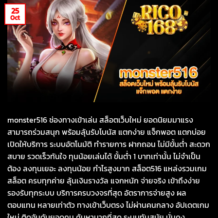
25
Oct
monster516 ช่องทางเข้าเล่น สล็อตเว็บใหม่ ยอดนิยมมาแรง
สามารถร่วมสนุก พร้อมลุ้นรับโบนัส แตกง่าย แจ็กพอต แตกบ่อย
เปิดให้บริการ ระบบอัตโนมัติ ทำรายการ ฝากถอน ไม่มีขั้นต่ำ สะดวก
สบาย รวดเร็วทันใจ ทุนน้อยเล่นได้ ขั้นต่ำ 1 บาทเท่านั้น ไม่จำเป็น
ต้อง ลงทุนเยอะ ลงทุนน้อย กำไรสูงมาก สล็อต516 แหล่งรวมเกม
สล็อต ครบทุกค่าย ลุ้นเงินรางวัล แจกหนัก จ่ายจริง เข้าถึงง่าย
รองรับทุกระบบ บริการครบวงจรที่สุด อัตราการจ่ายสูง ผล
ตอบแทน หลายเท่าตัว ทางเข้าเว็บตรง ไม่ผ่านคนกลาง อัปเดตเกม
ใหม่ ติดอันดับยอดคน ค้นหามากที่สุด ระบบทันสมัย มั่นคง