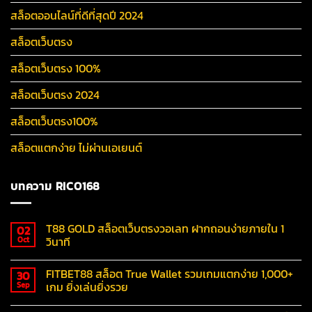
สล็อตออนไลน์ที่ดีที่สุดปี 2024
สล็อตเว็บตรง
สล็อตเว็บตรง 100%
สล็อตเว็บตรง 2024
สล็อตเว็บตรง100%
สล็อตแตกง่าย ไม่ผ่านเอเยนต์
บทความ RICO168
T88 GOLD สล็อตเว็บตรงวอเลท ฝากถอนง่ายภายใน 1
02
วินาที
Oct
FITBET88 สล็อต True Wallet รวมเกมแตกง่าย 1,000+
30
เกม ยิ่งเล่นยิ่งรวย
Sep