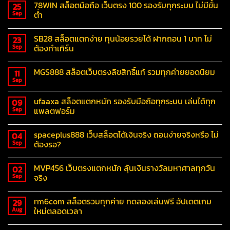
78WIN สล็อตมือถือ เว็บตรง 100 รองรับทุกระบบ ไม่มีขั้น
25
ต่ำ
Sep
SB28 สล็อตแตกง่าย ทุนน้อยรวยได้ ฝากถอน 1 บาท ไม่
23
ต้องทำเทิร์น
Sep
MGS888 สล็อตเว็บตรงลิขสิทธิ์แท้ รวมทุกค่ายยอดนิยม
11
Sep
ufaaxa สล็อตแตกหนัก รองรับมือถือทุกระบบ เล่นได้ทุก
09
แพลตฟอร์ม
Sep
spaceplus888 เว็บสล็อตได้เงินจริง ถอนง่ายจริงหรือ ไม่
04
ต้องรอ?
Sep
MVP456 เว็บตรงแตกหนัก ลุ้นเงินรางวัลมหาศาลทุกวัน
02
จริง
Sep
rm6com สล็อตรวมทุกค่าย ทดลองเล่นฟรี อัปเดตเกม
29
ใหม่ตลอดเวลา
Aug