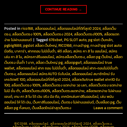
CONTINUE READING
→
Posted in
rico168
,
สล็อตออนไลน์
,
สล็อตออนไลน์ที่ดีที่สุดปี 2024
,
สล็อตเว็บ
ตรง
,
สล็อตเว็บตรง 100%
,
สล็อตเว็บตรง 2024
,
สล็อตเว็บตรง100%
,
สล็อตแตก
ง่าย ไม่ผ่านเอเยนต์
|
Tagged
678xbet
,
PG SLOT auto
,
pg slot เว็บหลัก
,
pgbig1688
,
pgslot สล็อต เว็บใหญ่
,
RICO168
,
ทางเข้าpg
,
ทางเข้าpg slot auto
มือถือ
,
บาคาร่า
,
ฝากถอน ไม่มีขั้นต่ำ
,
พีจี สล็อต
,
สมัคร คา สิ โน ออนไลน์
,
สมัคร
เล่น คา สิ โน
,
สมัครคาสิโนออนไลน์
,
สมัครสล็อตเว็บตรง
,
สล็อต pg เว็บใหม่
,
สล็อต
เว็บตรง ขั้นต่ำ 1 บาท
,
สล็อต เว็บใหญ่ pg
,
สล็อตpgแท้
,
สล็อตออนไลน์ true
wallet
,
สล็อตออนไลน์ ฝาก ถอน ไม่มีขั้นต่ำ
,
สล็อตออนไลน์ ฝาก-ถอนไม่มีขั้นต่ํา
เว็บตรง
,
สล็อตออนไลน์ สมัครAUTO รับโบนัส
,
สล็อตออนไลน์ สมาชิกใหม่ รับ
เครดิตฟรี 100
,
สล็อตออนไลน์ที่ดีที่สุดปี 2024
,
สล็อตเติมtrue wallet ฝาก10 รับ
100
,
สล็อตเว็บตรง 100%
,
สล็อตเว็บตรง แตกง่าย วอ เลท
,
สล็อตเว็บตรง แตกง่าย
ไม่มี ขั้น ต่ํา
,
สล็อตเว็บตรง100%
,
สล็อตเว็บตรงแตกง่าย
,
สล็อตแตกง่าย ไม่ผ่านเอ
เยนต์
,
เกม คา สิ โน ได้ เงิน จริง มือ ถือ
,
เทคนิคเล่นคาสิโนออนไลน์
,
เล่น พนัน
ออนไลน์ ให้ ได้ เงิน
,
เว็บคาสิโนออนไลน์
,
เว็บตรง ไม่ผ่านเอเย่นต์
,
เว็บสล็อต pg
,
เว็บ
สล็อต pg ทั้งหมด
,
เว็บสล็อตใหม่ล่าสุดเว็บตรง
Leave a comment
RICO168
,
สล็อตออนไลน์
,
สล็อตออนไลน์ที่ดีที่สุดปี 2024
,
สล็อตเว็บตรง
,
สล็อตเว็บตรง 100%
,
สล็อตเว็บตรง 2024
,
สล็อตเว็บตรง100%
,
สล็อตแตก