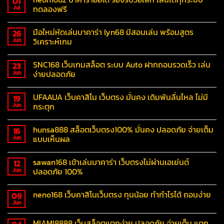
01
ทดลองฟรี
Jul
มือใหม่หัดเล่นบาคาร่า lyn68 มีสอนเล่น พร้อมสูตร
26
วิเคราะห์เกม
Jun
SNC168 เว็บเกมสล็อต ระบบ Auto ฝากถอนรวดเร็ว เล่น
23
ง่ายปลอดภัย
Jun
UFAAUA เว็บคาสิโน เว็บตรง มั่นคง เดิมพันลื่นไหล ไม่มี
19
กระตุก
Jun
hunsa888 สล็อตเว็บตรง100% มั่นคง ปลอดภัย จ่ายเต็ม
16
แบบเห็นผล
Jun
sawan168 เข้าเล่นบาคาร่า เว็บตรงไม่ผ่านเอเย่นต์
12
ปลอดภัย 100%
Jun
neno168 เว็บคาสิโนเว็บตรง ทุนน้อย ทำกำไรได้ ถอนง่าย
09
Jun
MIAMI8888 เว็บสล็อตแตกง่าย ปลอดภัย จ่ายเต็ม แตก