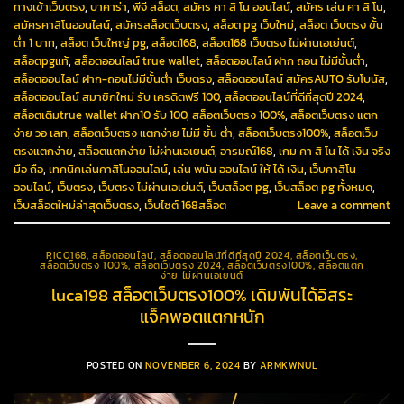
ทางเข้าเว็บตรง
,
บาคาร่า
,
พีจี สล็อต
,
สมัคร คา สิ โน ออนไลน์
,
สมัคร เล่น คา สิ โน
,
สมัครคาสิโนออนไลน์
,
สมัครสล็อตเว็บตรง
,
สล็อต pg เว็บใหม่
,
สล็อต เว็บตรง ขั้น
ต่ำ 1 บาท
,
สล็อต เว็บใหญ่ pg
,
สล็อต168
,
สล็อต168 เว็บตรง ไม่ผ่านเอเย่นต์
,
สล็อตpgแท้
,
สล็อตออนไลน์ true wallet
,
สล็อตออนไลน์ ฝาก ถอน ไม่มีขั้นต่ำ
,
สล็อตออนไลน์ ฝาก-ถอนไม่มีขั้นต่ํา เว็บตรง
,
สล็อตออนไลน์ สมัครAUTO รับโบนัส
,
สล็อตออนไลน์ สมาชิกใหม่ รับ เครดิตฟรี 100
,
สล็อตออนไลน์ที่ดีที่สุดปี 2024
,
สล็อตเติมtrue wallet ฝาก10 รับ 100
,
สล็อตเว็บตรง 100%
,
สล็อตเว็บตรง แตก
ง่าย วอ เลท
,
สล็อตเว็บตรง แตกง่าย ไม่มี ขั้น ต่ํา
,
สล็อตเว็บตรง100%
,
สล็อตเว็บ
ตรงแตกง่าย
,
สล็อตแตกง่าย ไม่ผ่านเอเยนต์
,
อารมณ์168
,
เกม คา สิ โน ได้ เงิน จริง
มือ ถือ
,
เทคนิคเล่นคาสิโนออนไลน์
,
เล่น พนัน ออนไลน์ ให้ ได้ เงิน
,
เว็บคาสิโน
ออนไลน์
,
เว็บตรง
,
เว็บตรง ไม่ผ่านเอเย่นต์
,
เว็บสล็อต pg
,
เว็บสล็อต pg ทั้งหมด
,
เว็บสล็อตใหม่ล่าสุดเว็บตรง
,
เว็บไซต์ 168สล็อต
Leave a comment
RICO168
,
สล็อตออนไลน์
,
สล็อตออนไลน์ที่ดีที่สุดปี 2024
,
สล็อตเว็บตรง
,
สล็อตเว็บตรง 100%
,
สล็อตเว็บตรง 2024
,
สล็อตเว็บตรง100%
,
สล็อตแตก
ง่าย ไม่ผ่านเอเยนต์
luca198 สล็อตเว็บตรง100% เดิมพันได้อิสระ
แจ็คพอตแตกหนัก
POSTED ON
NOVEMBER 6, 2024
BY
ARMKWNUL