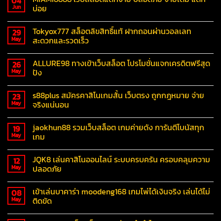
04
บ่อย
Jun
Tokyox777 สล็อตลิขสิทธิ์แท้ ฝากถอนผ่านวอลเลท
29
สะดวกและรวดเร็ว
May
ALLURE98 ทางเข้าเว็บสล็อต โปรโมชั่นแจกเครดิตฟรีสุด
26
ปัง
May
s88plus สมัครคาสิโนเกมสั้น เว็บตรง ถูกกฎหมาย จ่าย
23
จริงแน่นอน
May
jaokhun88 รวมเว็บสล็อต เกมค่ายดัง การันตีโบนัสทุก
19
เกม
May
JQK8 เล่นคาสิโนออนไลน์ ระบบครบครัน ครอบคลุมความ
12
ปลอดภัย
May
เข้าเล่นบาคาร่า moodeng168 เกมไพ่ได้เงินจริง เล่นได้ไม่
08
ติดขัด
May